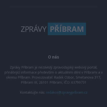
O nás
Zprávy Příbram je nezávislý zpravodajský webový portál,
přinášející informace především o aktuálním dění v Příbrami a v
okresu Příbram. Provozovatel: Radek Ctibor, Smetanova 317,
Příbram III, 26101 Příbram, IČO: 63799731
Kontaktujte nás:
redakce@zpravypribram.cz