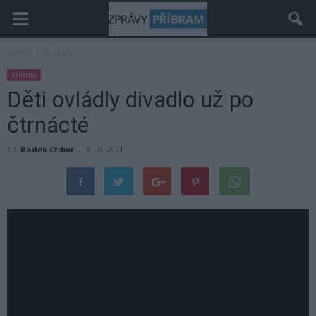
Domů
Kultura
Kultura
Děti ovládly divadlo už po
čtrnácté
od
Radek Ctibor
-
31. 8. 2021