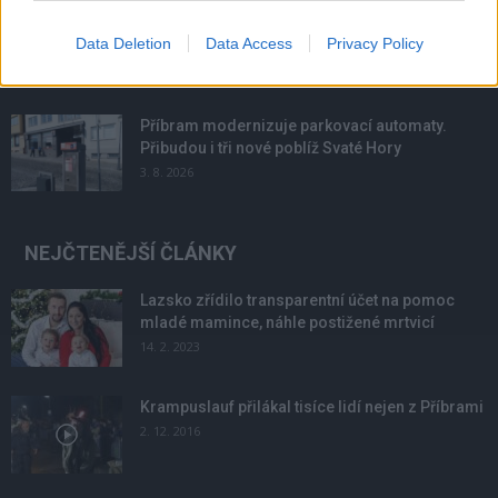
Většina koupališť na Příbramsku nabízí výborné
podmínky. Horší voda je jen...
Data Deletion
Data Access
Privacy Policy
4. 8. 2026
Příbram modernizuje parkovací automaty.
Přibudou i tři nové poblíž Svaté Hory
3. 8. 2026
NEJČTENĚJŠÍ ČLÁNKY
Lazsko zřídilo transparentní účet na pomoc
mladé mamince, náhle postižené mrtvicí
14. 2. 2023
Krampuslauf přilákal tisíce lidí nejen z Příbrami
2. 12. 2016