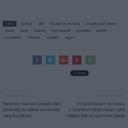
TAGY
atrakce
děti
Divadlo A. Dvořáka
Divadlo patří dětem
hasiči
koně
loučení
Petr Bednář
pohádky
policie
prázdniny
Příbram
soutěže
vojáci
Předchozí článek
Následující článek
Hornické muzeum získalo další
Po prázdninách se město
předměty do sbírek od herečky
a sportovní oddíly pokusí opět
Jany Bouškové
nalákat děti na sportovní plácky