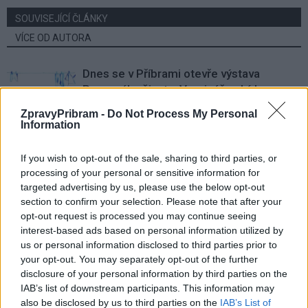
SOUVISEJÍCÍ ČLÁNKY
VÍCE OD AUTORA
Dnes se v Příbrami otevře výstava
Rovnováha života. Vernisáž nabídne
i hudební a básnický program
Kultura
ZpravyPribram -
Do Not Process My Personal
Information
Festival hudby na zámku Dobříš sází na
jedinečnou atmosféru. Klasiku propojí
If you wish to opt-out of the sale, sharing to third parties, or
s dalšími žánry i rodinným programem
processing of your personal or sensitive information for
Dobříšsko
targeted advertising by us, please use the below opt-out
section to confirm your selection. Please note that after your
Fesťáczek Presents poprvé míří do
opt-out request is processed you may continue seeing
Lesního divadla Skalka. Nabídne hudbu,
interest-based ads based on personal information utilized by
divadlo i tvořivé dílny
Kultura
us or personal information disclosed to third parties prior to
your opt-out. You may separately opt-out of the further
disclosure of your personal information by third parties on the
IAB’s list of downstream participants. This information may
also be disclosed by us to third parties on the
IAB’s List of