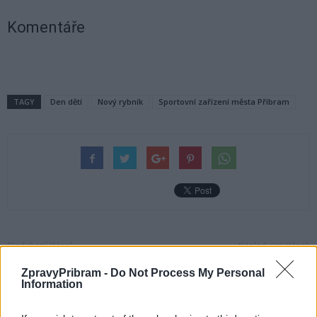
Komentáře
TAGY
Den dětí
Nový rybník
Sportovní zařízení města Příbram
Předchozí článek
Následující článek
Výsev divokých luk podél dálnice
Příjďte diskutovat s hejtmankou
ZpravyPribram -
Do Not Process My Personal
D4 Via Salis je v plném proudu
a vedením kraje
Information