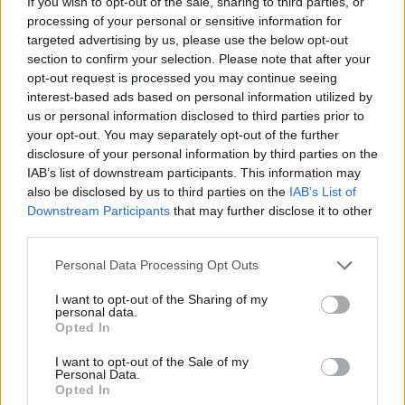
If you wish to opt-out of the sale, sharing to third parties, or
SOUVISEJÍCÍ ČLÁNKY
processing of your personal or sensitive information for
targeted advertising by us, please use the below opt-out
VÍCE OD AUTORA
section to confirm your selection. Please note that after your
opt-out request is processed you may continue seeing
Většina koupališť na Příbramsku nabízí
interest-based ads based on personal information utilized by
výborné podmínky. Horší voda je jen na
us or personal information disclosed to third parties prior to
Živohošti
your opt-out. You may separately opt-out of the further
Zpravodajství
disclosure of your personal information by third parties on the
IAB’s list of downstream participants. This information may
Příbram modernizuje parkovací automaty.
also be disclosed by us to third parties on the
IAB’s List of
Přibudou i tři nové poblíž Svaté Hory
Downstream Participants
that may further disclose it to other
Zpravodajství
third parties.
Středočeský kraj upravil pravidla soutěže.
Personal Data Processing Opt Outs
Obce nově získají body i za předcházení
I want to opt-out of the Sharing of my
vzniku odpadu
Zpravodajství
personal data.
Opted In
I want to opt-out of the Sale of my
Personal Data.
Opted In