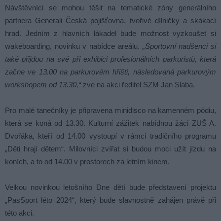
Návštěvníci se mohou těšit na tematické zóny generálního
partnera Generali Česká pojišťovna, tvořivé dílničky a skákací
hrad. Jedním z hlavních lákadel bude možnost vyzkoušet si
wakeboarding, novinku v nabídce areálu.
„Sportovní nadšenci si
také přijdou na své při exhibici profesionálních parkuristů, která
začne ve 13.00 na parkurovém hřišti, následovaná parkurovým
workshopem od 13.30,“
zve na akci ředitel SZM Jan Slaba.
Pro malé tanečníky je připravena minidisco na kamenném pódiu,
která se koná od 13.30. Kulturní zážitek nabídnou žáci ZUŠ A.
Dvořáka, kteří od 14.00 vystoupí v rámci tradičního programu
„Děti hrají dětem“. Milovníci zvířat si budou moci užít jízdu na
koních, a to od 14.00 v prostorech za letním kinem.
Velkou novinkou letošního Dne dětí bude představení projektu
„PasSport léto 2024“, který bude slavnostně zahájen právě při
této akci.