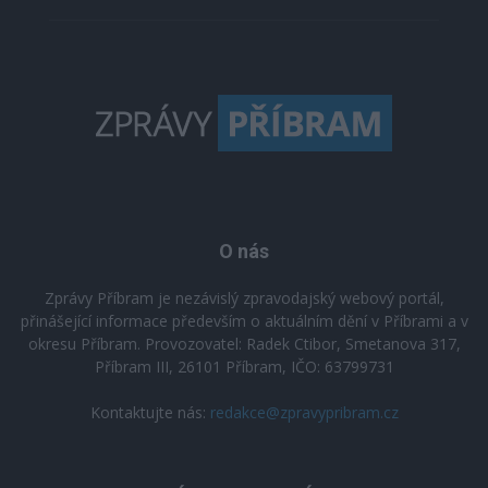
O nás
Zprávy Příbram je nezávislý zpravodajský webový portál,
přinášející informace především o aktuálním dění v Příbrami a v
okresu Příbram. Provozovatel: Radek Ctibor, Smetanova 317,
Příbram III, 26101 Příbram, IČO: 63799731
Kontaktujte nás:
redakce@zpravypribram.cz