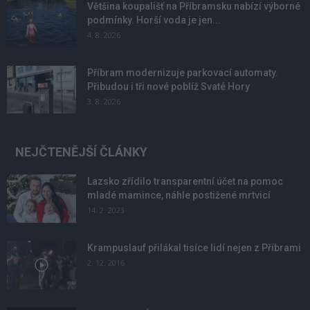
Většina koupališť na Příbramsku nabízí výborné
podmínky. Horší voda je jen...
4. 8. 2026
Příbram modernizuje parkovací automaty.
Přibudou i tři nové poblíž Svaté Hory
3. 8. 2026
NEJČTENĚJŠÍ ČLÁNKY
Lazsko zřídilo transparentní účet na pomoc
mladé mamince, náhle postižené mrtvicí
14. 2. 2023
Krampuslauf přilákal tisíce lidí nejen z Příbrami
2. 12. 2016