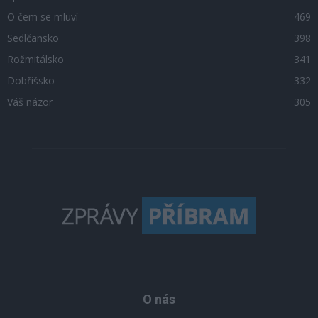
O čem se mluví
469
Sedlčansko
398
Rožmitálsko
341
Dobříšsko
332
Váš názor
305
O nás