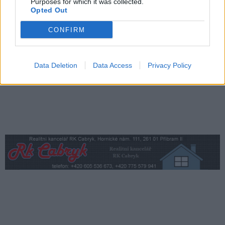
Purposes for which it was collected.
Opted Out
Fesťáczek Presents poprvé míří do
Lesního divadla Skalka. Nabídne hudbu,
CONFIRM
divadlo i tvořivé dílny
Kultura
Data Deletion
Data Access
Privacy Policy