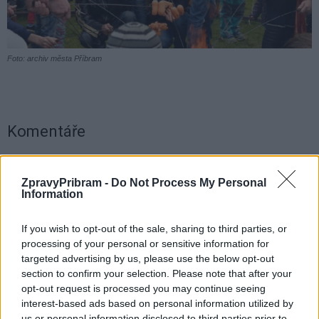
Foto: archiv města Příbram
Komentáře
ZpravyPribram -
Do Not Process My Personal
Information
TAGY
buřty
čarodějnice
děti
Nový rybník
oheň
Příbram
If you wish to opt-out of the sale, sharing to third parties, or
processing of your personal or sensitive information for
targeted advertising by us, please use the below opt-out
section to confirm your selection. Please note that after your
opt-out request is processed you may continue seeing
interest-based ads based on personal information utilized by
us or personal information disclosed to third parties prior to