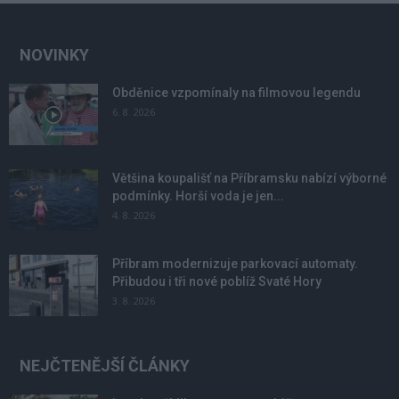
NOVINKY
Obděnice vzpomínaly na filmovou legendu
6. 8. 2026
Většina koupališť na Příbramsku nabízí výborné
podmínky. Horší voda je jen...
4. 8. 2026
Příbram modernizuje parkovací automaty.
Přibudou i tři nové poblíž Svaté Hory
3. 8. 2026
NEJČTENĚJŠÍ ČLÁNKY