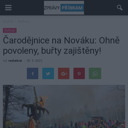
Domů
Kultura
Kultura
Čarodějnice na Nováku: Ohně
povoleny, buřty zajištěny!
od
redakce
-
28. 4. 2025