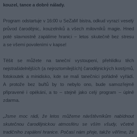
kouzel, tance a dobré nálady.
Program odstartuje v 16:00 u SeZaM bistra, odkud vyrazí veselý
průvod čarodějnic, kouzelníků a všech milovníků magie. Hned
poté slavnostně zapálíme hranici – letos skutečně bez stresu
a se všemi povoleními v kapse!
Těšit se můžete na taneční vystoupení, přehlídku těch
nejstrašidelnějších (a nejroztomilejších) čarodějnických kostýmů,
fotokoutek a minidisko, kde se malí tanečníci pořádně vyřádí.
A protože bez buřtů by to nebylo ono, bude samozřejmě
připravené i opékání, a to – stejně jako celý program – úplně
zdarma.
„Jsme moc rádi, že letos můžeme návštěvníkům nabídnout
skutečnou čarodějnickou atmosféru se vším všudy, včetně
tradičního zapálení hranice. Počasí nám přeje, takže věříme, že