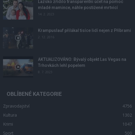
Lazsko zřídilo transparentní účet na pomoc
mladé mamince, náhle postižené mrtvicí
14. 2. 2023
Krampuslauf přilákal tisíce lidí nejen z Příbrami
2. 12. 2016
AKTUALIZOVÁNO: Bývalý objekt Las Vegas na
Trhovkách lehl popelem
8. 7. 2023
OBLÍBENÉ KATEGORIE
Zpravodajství
4756
Kultura
1302
Krimi
1047
Sport
500