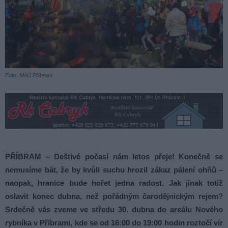
Foto: MěÚ Příbram
PŘÍBRAM – Deštivé počasí nám letos přeje! Konečně se
nemusíme bát, že by kvůli suchu hrozil zákaz pálení ohňů –
naopak, hranice bude hořet jedna radost. Jak jinak totiž
oslavit konec dubna, než pořádným čarodějnickým rejem?
Srdečně vás zveme ve středu 30. dubna do areálu Nového
rybníka v Příbrami, kde se od 16:00 do 19:00 hodin roztočí vír