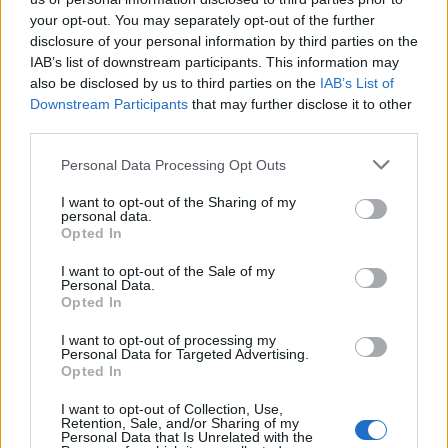
your opt-out. You may separately opt-out of the further
disclosure of your personal information by third parties on the
IAB’s list of downstream participants. This information may
Předchozí článek
Následující článek
also be disclosed by us to third parties on the
IAB’s List of
Příbramský aquapark se stane
SOU Hluboš modernizuje
Downstream Participants
that may further disclose it to other
dějištěm taktického cvičení
svařovnu díky dotaci – získá
third parties.
složek IZS
přes 8 milionů korun
Personal Data Processing Opt Outs
I want to opt-out of the Sharing of my
SOUVISEJÍCÍ ČLÁNKY
personal data.
Opted In
VÍCE OD AUTORA
I want to opt-out of the Sale of my
Personal Data.
Dnes se v Příbrami otevře výstava
Opted In
Rovnováha života. Vernisáž nabídne
i hudební a básnický program
Kultura
I want to opt-out of processing my
Personal Data for Targeted Advertising.
Opted In
Festival hudby na zámku Dobříš sází na
jedinečnou atmosféru. Klasiku propojí
I want to opt-out of Collection, Use,
Retention, Sale, and/or Sharing of my
s dalšími žánry i rodinným programem
Dobříšsko
Personal Data that Is Unrelated with the