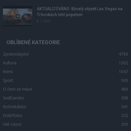
AKTUALIZOVÁNO: Bývalý objekt Las Vegas na
Trhovkách lehl popelem
8. 7. 2023
OBLÍBENÉ KATEGORIE
Zpravodajství
4756
Kultura
1302
Krimi
1047
Sport
500
O čem se mluví
469
Sedlčansko
398
Rožmitálsko
341
Dobříšsko
332
Váš názor
305