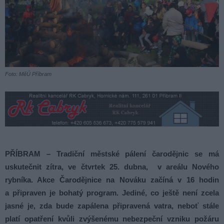
Foto: MěÚ Příbram
PŘÍBRAM – Tradiční městské pálení čarodějnic se má
uskutečnit zítra, ve čtvrtek 25. dubna, v areálu Nového
rybníka. Akce Čarodějnice na Nováku začíná v 16 hodin
a připraven je bohatý program. Jediné, co ještě není zcela
jasné je, zda bude zapálena připravená vatra, neboť stále
platí opatření kvůli zvýšenému nebezpeční vzniku požáru