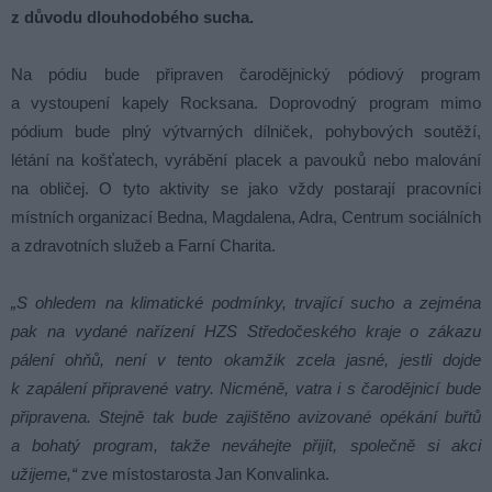
z důvodu dlouhodobého sucha.
Na pódiu bude připraven čarodějnický pódiový program
a vystoupení kapely Rocksana. Doprovodný program mimo
pódium bude plný výtvarných dílniček, pohybových soutěží,
létání na košťatech, vyrábění placek a pavouků nebo malování
na obličej. O tyto aktivity se jako vždy postarají pracovníci
místních organizací Bedna, Magdalena, Adra, Centrum sociálních
a zdravotních služeb a Farní Charita.
„S ohledem na klimatické podmínky, trvající sucho a zejména
pak na vydané nařízení HZS Středočeského kraje o zákazu
pálení ohňů, není v tento okamžik zcela jasné, jestli dojde
k zapálení připravené vatry. Nicméně, vatra i s čarodějnicí bude
připravena. Stejně tak bude zajištěno avizované opékání buřtů
a bohatý program, takže neváhejte přijít, společně si akci
užijeme,“
zve místostarosta Jan Konvalinka.