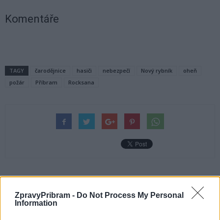
Komentáře
TAGY
čarodějnice
hasiči
nebezpečí
Nový rybník
oheň
požár
Příbram
Rocksana
Předchozí článek
Následující článek
ZpravyPribram -
Do Not Process My Personal
Minigolf by se měl otevřít
Havířské Velikonoce přilákaly
Information
v červnu
rekordní počet návštěvníků