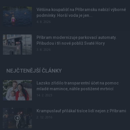
Většina koupališť na Příbramsku nabízí výborné
podmínky. Horší voda je jen...
4. 8. 2026
Příbram modernizuje parkovací automaty.
Přibudou i tři nové poblíž Svaté Hory
3. 8. 2026
NEJČTENĚJŠÍ ČLÁNKY
Lazsko zřídilo transparentní účet na pomoc
mladé mamince, náhle postižené mrtvicí
14. 2. 2023
Krampuslauf přilákal tisíce lidí nejen z Příbrami
2. 12. 2016