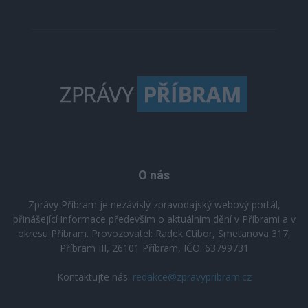
O nás
Zprávy Příbram je nezávislý zpravodajský webový portál,
přinášející informace především o aktuálním dění v Příbrami a v
okresu Příbram. Provozovatel: Radek Ctibor, Smetanova 317,
Příbram III, 26101 Příbram, IČO: 63799731
Kontaktujte nás:
redakce@zpravypribram.cz