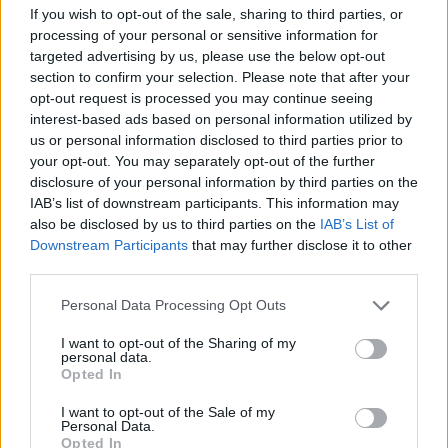
If you wish to opt-out of the sale, sharing to third parties, or
processing of your personal or sensitive information for
SOUVISEJÍCÍ ČLÁNKY
targeted advertising by us, please use the below opt-out
VÍCE OD AUTORA
section to confirm your selection. Please note that after your
opt-out request is processed you may continue seeing
interest-based ads based on personal information utilized by
Dnes se v Příbrami otevře výstava
us or personal information disclosed to third parties prior to
Rovnováha života. Vernisáž nabídne
your opt-out. You may separately opt-out of the further
i hudební a básnický program
Kultura
disclosure of your personal information by third parties on the
IAB’s list of downstream participants. This information may
Festival hudby na zámku Dobříš sází na
also be disclosed by us to third parties on the
IAB’s List of
jedinečnou atmosféru. Klasiku propojí
Downstream Participants
that may further disclose it to other
s dalšími žánry i rodinným programem
third parties.
Dobříšsko
Personal Data Processing Opt Outs
Fesťáczek Presents poprvé míří do
Lesního divadla Skalka. Nabídne hudbu,
I want to opt-out of the Sharing of my
personal data.
divadlo i tvořivé dílny
Kultura
Opted In
I want to opt-out of the Sale of my
Personal Data.
Opted In