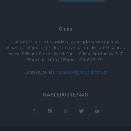
O nás
Zprávy Příbram je nezávislý zpravodajský webový portál,
přinášející informace především o aktuálním dění v Příbrami a v
okresu Příbram. Provozovatel: Radek Ctibor, Smetanova 317,
Příbram III, 26101 Příbram, IČO: 63799731
Kontaktujte nás:
redakce@zpravypribram.cz
NÁSLEDUJTE NÁS