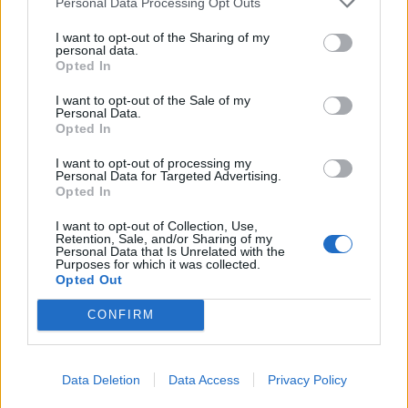
Personal Data Processing Opt Outs
jezdců
Sedlčansko
I want to opt-out of the Sharing of my
personal data.
Daniel Rosenbaum potřeboval změnit
Opted In
prostředí. Teď bude naším soupeřem,
říká jeho otec
I want to opt-out of the Sale of my
Rozhovory
Personal Data.
Opted In
Dan Rosenbaum bilancuje sezonu
I want to opt-out of processing my
volejbalistů i změny v týmu. Cílem zůstává
Personal Data for Targeted Advertising.
play off
Sport
Opted In
I want to opt-out of Collection, Use,
Retention, Sale, and/or Sharing of my
Personal Data that Is Unrelated with the
Purposes for which it was collected.
Opted Out
CONFIRM
Data Deletion
Data Access
Privacy Policy