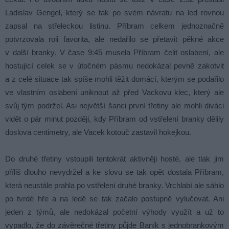
Ladislav Gengel, který se tak po svém návratu na led rovnou
zapsal na střeleckou listinu. Příbram celkem jednoznačně
potvrzovala roli favorita, ale nedařilo se přetavit pěkné akce
v další branky. V čase 9:45 musela Příbram čelit oslabení, ale
hostující celek se v útočném pásmu nedokázal pevně zakotvit
a z celé situace tak spíše mohli těžit domácí, kterým se podařilo
ve vlastním oslabení uniknout až před Vackovu klec, který ale
svůj tým podržel. Asi největší šanci první třetiny ale mohli diváci
vidět o pár minut později, kdy Příbram od vstřelení branky dělily
doslova centimetry, ale Vacek kotouč zastavil hokejkou.
Do druhé třetiny vstoupili tentokrát aktivněji hosté, ale tlak jim
příliš dlouho nevydržel a ke slovu se tak opět dostala Příbram,
která neustále prahla po vstřelení druhé branky. Vrchlabí ale sáhlo
po tvrdé hře a na ledě se tak začalo postupně vylučovat. Ani
jeden z týmů, ale nedokázal početní výhody využít a už to
vypadlo, že do závěrečné třetiny půjde Baník s jednobrankovým