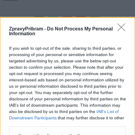
ZpravyPribram -
Do Not Process My Personal
Information
If you wish to opt-out of the sale, sharing to third parties, or
processing of your personal or sensitive information for
Předchozí článek
Následující článek
targeted advertising by us, please use the below opt-out
Ohlédnutí za příbramským
Zastupitelé za SPD zvou na
section to confirm your selection. Please note that after your
DivFestem
další besedu. Pořádat je chtějí
opt-out request is processed you may continue seeing
pravidelně
interest-based ads based on personal information utilized by
us or personal information disclosed to third parties prior to
your opt-out. You may separately opt-out of the further
disclosure of your personal information by third parties on the
SOUVISEJÍCÍ ČLÁNKY
IAB’s list of downstream participants. This information may
VÍCE OD AUTORA
also be disclosed by us to third parties on the
IAB’s List of
Downstream Participants
that may further disclose it to other
third parties.
Rallycross Cup se vrací do Sedlčan.
O vítězství bude bojovat přes šedesát