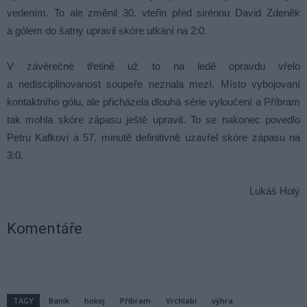
vedením. To ale změnil 30. vteřin před sirénou David Zdeněk
a gólem do šatny upravil skóre utkání na 2:0.
V závěrečné třetině už to na ledě opravdu vřelo
a nedisciplinovanost soupeře neznala mezí. Místo vybojovaní
kontaktního gólu, ale přicházela dlouhá série vyloučení a Příbram
tak mohla skóre zápasu ještě upravit. To se nakonec povedlo
Petru Kafkovi a 57. minutě definitivně uzavřel skóre zápasu na
3:0.
Lukáš Holý
Komentáře
TAGY
Baník
hokej
Příbram
Vrchlabí
výhra