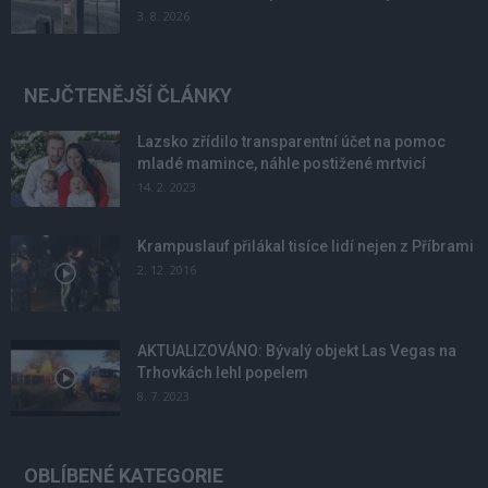
3. 8. 2026
NEJČTENĚJŠÍ ČLÁNKY
Lazsko zřídilo transparentní účet na pomoc
mladé mamince, náhle postižené mrtvicí
14. 2. 2023
Krampuslauf přilákal tisíce lidí nejen z Příbrami
2. 12. 2016
AKTUALIZOVÁNO: Bývalý objekt Las Vegas na
Trhovkách lehl popelem
8. 7. 2023
OBLÍBENÉ KATEGORIE