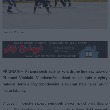
Foto: HC Příbram
PŘÍBRAM – V rámci šestnáctého kola druhé ligy zavítalo do
Příbrami Vrchlabí. V odvetném utkání se ale opět z výhry
radoval Baník a díky tříbodovému zisku mu stále náleží první
místo tabulky.
V úvodním dějství zápasu nemuseli diváci na gól příliš dlouho
čekat. Po úvodním tlaku hostů se totiž v čase 2:32 prosadil