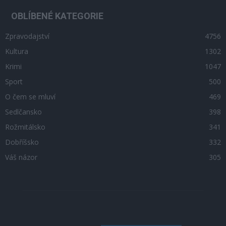
OBLÍBENÉ KATEGORIE
Zpravodajství
4756
Kultura
1302
Krimi
1047
Sport
500
O čem se mluví
469
Sedlčansko
398
Rožmitálsko
341
Dobříšsko
332
Váš názor
305