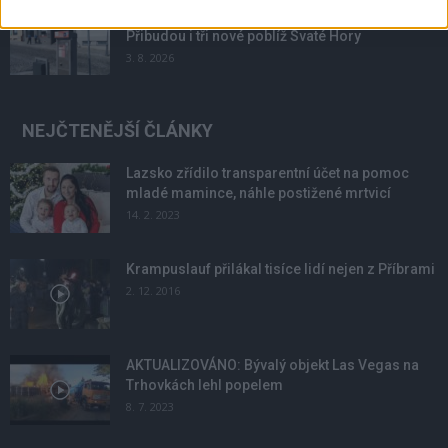
Příbram modernizuje parkovací automaty.
Přibudou i tři nové poblíž Svaté Hory
3. 8. 2026
NEJČTENĚJŠÍ ČLÁNKY
Lazsko zřídilo transparentní účet na pomoc
mladé mamince, náhle postižené mrtvicí
14. 2. 2023
Krampuslauf přilákal tisíce lidí nejen z Příbrami
2. 12. 2016
AKTUALIZOVÁNO: Bývalý objekt Las Vegas na
Trhovkách lehl popelem
8. 7. 2023