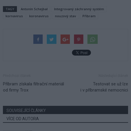
TAGY
Antonín Schejbal
Integrovaný záchranný systém
kornavirus
koronavirus
nouzový stav
Příbram
Předchozí článek
Následující článek
Příbram získala filtrační materiál
Testovat se už lze
od firmy Trox
i v příbramské nemocnici
SOUVISEJÍCÍ ČLÁNKY
VÍCE OD AUTORA