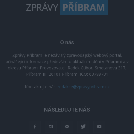
O nás
Zprávy Příbram je nezávislý zpravodajský webový portál,
přinášející informace především o aktuálním dění v Příbrami a v
okresu Příbram. Provozovatel: Radek Ctibor, Smetanova 317,
Příbram III, 26101 Příbram, IČO: 63799731
Kontaktujte nás:
redakce@zpravypribram.cz
NÁSLEDUJTE NÁS