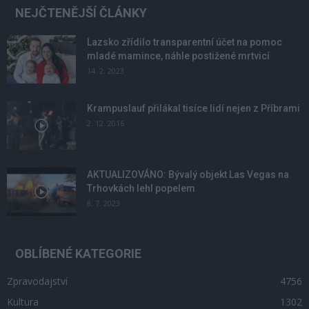
NEJČTENĚJŠÍ ČLÁNKY
Lazsko zřídilo transparentní účet na pomoc
mladé mamince, náhle postižené mrtvicí
14. 2. 2023
Krampuslauf přilákal tisíce lidí nejen z Příbrami
2. 12. 2016
AKTUALIZOVÁNO: Bývalý objekt Las Vegas na
Trhovkách lehl popelem
8. 7. 2023
OBLÍBENÉ KATEGORIE
Zpravodajství
4756
Kultura
1302