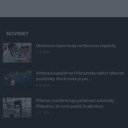
NOVINKY
Obděnice vzpomínaly na filmovou legendu
6. 8. 2026
Většina koupališť na Příbramsku nabízí výborné
podmínky. Horší voda je jen...
4. 8. 2026
Příbram modernizuje parkovací automaty.
Přibudou i tři nové poblíž Svaté Hory
3. 8. 2026