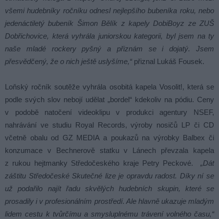
všemi hudebníky ročníku odnesl nejlepšího bubeníka roku, nebo
jedenáctiletý bubeník Šimon Bělík z kapely DobiBoyz ze ZUŠ
Dobřichovice, která vyhrála juniorskou kategorii, byl jsem na ty
naše mladé rockery pyšný a přiznám se i dojatý. Jsem
přesvědčený, že o nich ještě uslyšíme,“
přiznal Lukáš Fousek.
Loňský ročník soutěže vyhrála osobitá kapela Vosolit!, která se
podle svých slov nebojí udělat „bordel“ kdekoliv na pódiu. Ceny
v podobě natočení videoklipu v produkci agentury NSEF,
nahrávání ve studiu Royal Records, výroby nosičů LP či CD
včetně obalu od GZ MEDIA a poukazů na výrobky Balbex či
konzumace v Bechnerově statku v Lánech převzala kapela
z rukou hejtmanky Středočeského kraje Petry Peckové.
„Dát
záštitu Středočeské Skutečné lize je opravdu radost. Díky ní se
už podařilo najít řadu skvělých hudebních skupin, které se
prosadily i v profesionálním prostředí. Ale hlavně ukazuje mladým
lidem cestu k tvůrčímu a smysluplnému trávení volného času,“