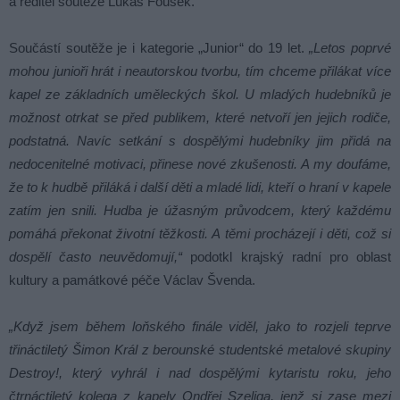
a ředitel soutěže Lukáš Fousek.
Součástí soutěže je i kategorie „Junior“ do 19 let.
„Letos poprvé
mohou junioři hrát i neautorskou tvorbu, tím chceme přilákat více
kapel ze základních uměleckých škol. U mladých hudebníků je
možnost otrkat se před publikem, které netvoří jen jejich rodiče,
podstatná. Navíc setkání s dospělými hudebníky jim přidá na
nedocenitelné motivaci, přinese nové zkušenosti. A my doufáme,
že to k hudbě přiláká i další děti a mladé lidi, kteří o hraní v kapele
zatím jen snili. Hudba je úžasným průvodcem, který každému
pomáhá překonat životní těžkosti. A těmi procházejí i děti, což si
dospělí často neuvědomují,“
podotkl krajský radní pro oblast
kultury a památkové péče Václav Švenda.
„Když jsem během loňského finále viděl, jako to rozjeli teprve
třináctiletý Šimon Král z berounské studentské metalové skupiny
Destroy!, který vyhrál i nad dospělými kytaristu roku, jeho
čtrnáctiletý kolega z kapely Ondřej Szeliga, jenž si zase mezi