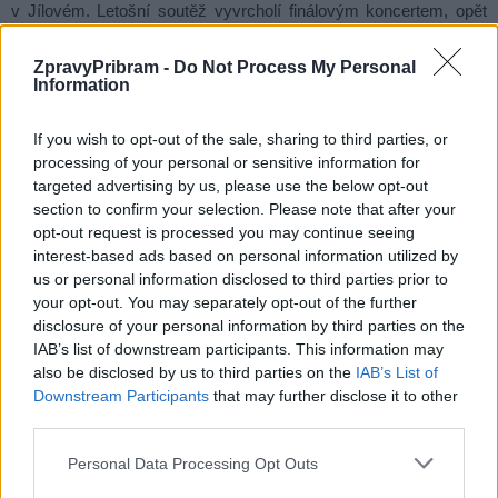
v Jílovém. Letošní soutěž vyvrcholí finálovým koncertem, opět
zdarma otevřeným pro veřejnost, v kladenském kulturním domě,
ZpravyPribram -
Do Not Process My Personal
a to 19. listopadu.
Information
Co získají kapely už samotnou účastí v soutěži?
If you wish to opt-out of the sale, sharing to third parties, or
processing of your personal or sensitive information for
­příležitost vystoupit naživo před publikem,
targeted advertising by us, please use the below opt-out
section to confirm your selection. Please note that after your
cenné zkušenosti, a především zpětnou vazbu od odborníků
opt-out request is processed you may continue seeing
v oboru,
interest-based ads based on personal information utilized by
trvalé agenturní zázemí,
us or personal information disclosed to third parties prior to
účastníci soutěže se budou objevovat v rámci hudebních
your opt-out. You may separately opt-out of the further
disclosure of your personal information by third parties on the
programů akcí pořádaných městy ve Středočeském kraji
IAB’s list of downstream participants. This information may
i krajem samotným,
also be disclosed by us to third parties on the
IAB’s List of
každoročně rovněž finalisté vystupují nejen na pódiích po celé
Downstream Participants
that may further disclose it to other
České republice a na Slovensku, ale
third parties.
třeba i na polském festivalu Woodstock, který se řadí mezi
Personal Data Processing Opt Outs
největší hudební akce v Evropě.