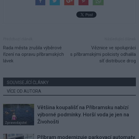
Předchozí článek
Následující článek
Rada města zrušila výběrové
Věznice ve spolupráci
řízení na opravu příbramských
s příbramskými policisty odhalila
lávek
síť distribuce drog
SOUVISEJÍCÍ ČLÁNKY
VÍCE OD AUTORA
Většina koupališť na Příbramsku nabízí
výborné podmínky. Horší voda je jen na
Živohošti
Zpravodajství
Příbram modernizuje parkovací automaty.