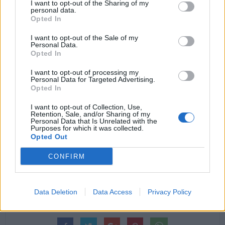
I want to opt-out of the Sharing of my
personal data.
Případné další dotazy zodpoví
Opted In
I want to opt-out of the Sale of my
Lukáš Fousek, zakladatel a ředitel soutěže Skutečná liga,
Personal Data.
Opted In
T: 734 864 860, Email:
nsef@nsef.cz
.
I want to opt-out of processing my
Personal Data for Targeted Advertising.
Opted In
I want to opt-out of Collection, Use,
Retention, Sale, and/or Sharing of my
Komentáře
Personal Data that Is Unrelated with the
Purposes for which it was collected.
Opted Out
CONFIRM
TAGY
hudba
kapely
Petra Pecková
rock
Skutečná liga
soutěž
Středočeský kraj
Data Deletion
Data Access
Privacy Policy