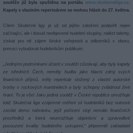
soutěže již byla spuštěna na portálu
www.skutecnaliga.cz
.
Kapely s vlastním repertoárem se mohou hlásit do 27. května.
Cílem Skutečné ligy je už od jejího založení podpořit nejen
začínající, ale i dosud neobjevené hudební skupiny, nalézt talenty,
získat pro ně zájem široké veřejnosti a odborníků v oboru,
pomoci vybudovat hudebníkům publikum.
„Jedinými podmínkami účasti v soutěži zůstávají, aby byly kapely
ze středních Čech, neměly hudbu jako hlavní zdroj svých
finančních příjmů, měly repertoár složený z vlastní autorské
tvorby v rockových mantinelech a byly schopny zvládnout živé
hraní. To je vše! Jako jediná soutěž v České republice umožňuje
totiž Skutečná liga vzájemné měření sil hudebníků bez nutnosti
zasílat demo nahrávku, jejíž pořízení stojí nemálo finančních
prostředků a která neumožňuje objektivní a spravedlivé
posouzení kvality hudebního uskupení,“
připomněl zakladatel