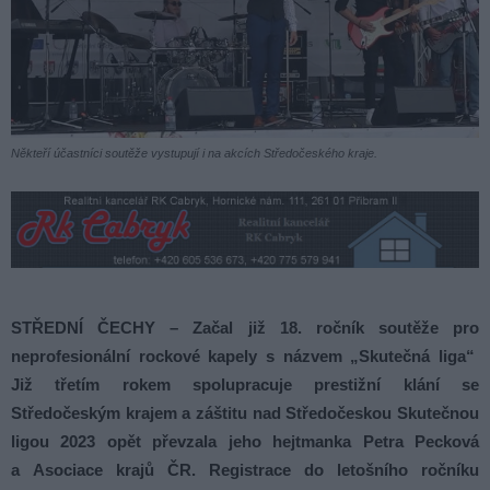
Někteří účastníci soutěže vystupují i na akcích Středočeského kraje.
STŘEDNÍ ČECHY – Začal již 18. ročník soutěže pro
neprofesionální rockové kapely s názvem „Skutečná liga“
Již třetím rokem spolupracuje prestižní klání se
Středočeským krajem a záštitu nad Středočeskou Skutečnou
ligou 2023 opět převzala jeho hejtmanka Petra Pecková
a Asociace krajů ČR. Registrace do letošního ročníku