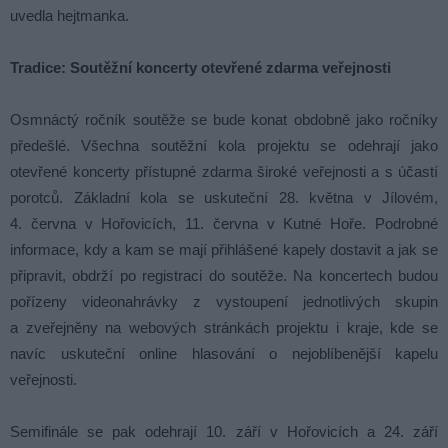
uvedla hejtmanka.
Tradice: Soutěžní koncerty otevřené zdarma veřejnosti
Osmnáctý ročník soutěže se bude konat obdobně jako ročníky
předešlé. Všechna soutěžní kola projektu se odehrají jako
otevřené koncerty přístupné zdarma široké veřejnosti a s účastí
porotců. Základní kola se uskuteční 28. května v Jílovém,
4. června v Hořovicích, 11. června v Kutné Hoře. Podrobné
informace, kdy a kam se mají přihlášené kapely dostavit a jak se
připravit, obdrží po registraci do soutěže. Na koncertech budou
pořízeny videonahrávky z vystoupení jednotlivých skupin
a zveřejněny na webových stránkách projektu i kraje, kde se
navíc uskuteční online hlasování o nejoblíbenější kapelu
veřejnosti.
Semifinále se pak odehrají 10. září v Hořovicích a 24. září