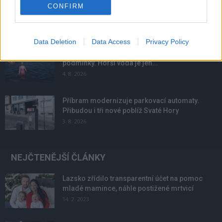
Obděnice vzpomínaly na filmovou legendu
CONFIRM
6. 8. 2026
Data Deletion
Data Access
Privacy Policy
Většina koupališť na Příbramsku nabízí výborné
podmínky. Horší voda je jen...
4. 8. 2026
Příbram modernizuje parkovací automaty.
Přibudou i tři nové poblíž Svaté Hory
3. 8. 2026
NEJČTENĚJŠÍ ČLÁNKY
Lazsko zřídilo transparentní účet na pomoc
mladé mamince, náhle postižené mrtvicí
14. 2. 2023