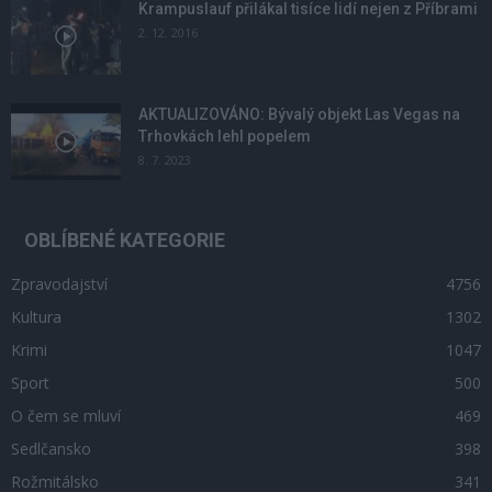
Krampuslauf přilákal tisíce lidí nejen z Příbrami
2. 12. 2016
AKTUALIZOVÁNO: Bývalý objekt Las Vegas na
Trhovkách lehl popelem
8. 7. 2023
OBLÍBENÉ KATEGORIE
Zpravodajství
4756
Kultura
1302
Krimi
1047
Sport
500
O čem se mluví
469
Sedlčansko
398
Rožmitálsko
341