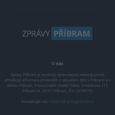
O nás
Zprávy Příbram je nezávislý zpravodajský webový portál,
přinášející informace především o aktuálním dění v Příbrami a v
okresu Příbram. Provozovatel: Radek Ctibor, Smetanova 317,
Příbram III, 26101 Příbram, IČO: 63799731
Kontaktujte nás:
redakce@zpravypribram.cz