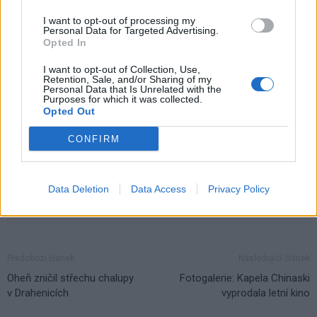
Komentáře
I want to opt-out of processing my
Personal Data for Targeted Advertising.
Opted In
I want to opt-out of Collection, Use,
Retention, Sale, and/or Sharing of my
TAGY
autobus
autobusové nádraží
čas
cena
Personal Data that Is Unrelated with the
Milínská ulice
PID
Praha
Příbram
Smíchovské nádraží
Purposes for which it was collected.
Opted Out
trasa
zapojení
změna
CONFIRM
Data Deletion
Data Access
Privacy Policy
Předchozí článek
Následující článek
Oheň zničil střechu chalupy
Fotogalerie: Kapela Chinaski
v Drahenicích
vyprodala letní kino