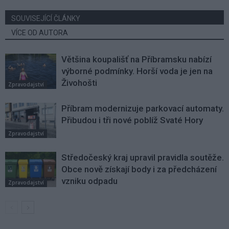
SOUVISEJÍCÍ ČLÁNKY
VÍCE OD AUTORA
Většina koupališť na Příbramsku nabízí
výborné podmínky. Horší voda je jen na
Živohošti
Zpravodajství
Příbram modernizuje parkovací automaty.
Přibudou i tři nové poblíž Svaté Hory
Zpravodajství
Středočeský kraj upravil pravidla soutěže.
Obce nově získají body i za předcházení
vzniku odpadu
Zpravodajství