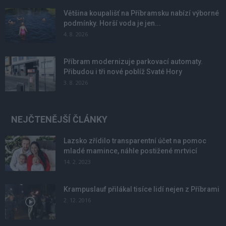
Většina koupališť na Příbramsku nabízí výborné
podmínky. Horší voda je jen...
4. 8. 2026
Příbram modernizuje parkovací automaty.
Přibudou i tři nové poblíž Svaté Hory
3. 8. 2026
NEJČTENĚJŠÍ ČLÁNKY
Lazsko zřídilo transparentní účet na pomoc
mladé mamince, náhle postižené mrtvicí
14. 2. 2023
Krampuslauf přilákal tisíce lidí nejen z Příbrami
2. 12. 2016