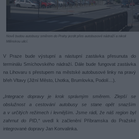
Nově budou autobusy směrem do Prahy jezdit přes autobusové nádraží a nikoli
Milínskou ulicí.
V Praze bude výstupní a nástupní zastávka přesunuta do
terminálu Smíchovského nádraží. Dále bude fungovat zastávka
na Lihovaru s přestupem na městské autobusové linky na pravý
břeh Vltavy (Jižní Město, Lhotka, Brumlovka, Podolí…).
„Integrace dopravy je krok správným směrem. Zlepší se
obslužnost a cestování autobusy se stane opět snazším
a v určitých režimech i levnějším. Jsme rádi, že náš region byl
zahrnut do PID,“
uvedl k začlenění Příbramska do Pražské
integrované dopravy Jan Konvalinka.