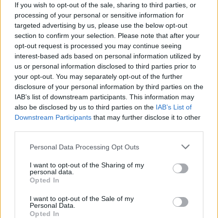
If you wish to opt-out of the sale, sharing to third parties, or
jízdenek, časových kuponů, a to jak v papírové, tak i elektronické
processing of your personal or sensitive information for
podobě včetně možností nákupu jednorázového jízdného platební
targeted advertising by us, please use the below opt-out
kartou u řidiče nebo přímo pomocí mobilní aplikace PID Lítačka.
section to confirm your selection. Please note that after your
opt-out request is processed you may continue seeing
interest-based ads based on personal information utilized by
us or personal information disclosed to third parties prior to
your opt-out. You may separately opt-out of the further
disclosure of your personal information by third parties on the
IAB’s list of downstream participants. This information may
also be disclosed by us to third parties on the
IAB’s List of
Downstream Participants
that may further disclose it to other
third parties.
Personal Data Processing Opt Outs
I want to opt-out of the Sharing of my
personal data.
Opted In
I want to opt-out of the Sale of my
Personal Data.
Opted In