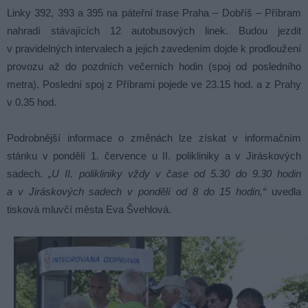
Linky 392, 393 a 395 na páteřní trase Praha – Dobříš – Příbram
nahradí stávajících 12 autobusových linek. Budou jezdit
v pravidelných intervalech a jejich zavedením dojde k prodloužení
provozu až do pozdních večerních hodin (spoj od posledního
metra). Poslední spoj z Příbrami pojede ve 23.15 hod. a z Prahy
v 0.35 hod.
Podrobnější informace o změnách lze získat v informačním
stánku v pondělí 1. července u II. polikliniky a v Jiráskových
sadech.
„U II. polikliniky vždy v čase od 5.30 do 9.30 hodin
a v Jiráskových sadech v pondělí od 8 do 15 hodin,“
uvedla
tisková mluvčí města Eva Švehlová.