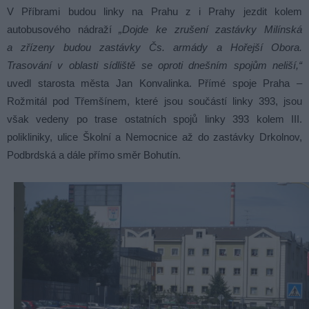
V Příbrami budou linky na Prahu z i Prahy jezdit kolem
autobusového nádraží
„Dojde ke zrušení zastávky Milínská
a zřízeny budou zastávky Čs. armády a Hořejší Obora.
Trasování v oblasti sídliště se oproti dnešním spojům neliší,“
uvedl starosta města Jan Konvalinka. Přímé spoje Praha –
Rožmitál pod Třemšínem, které jsou součástí linky 393, jsou
však vedeny po trase ostatních spojů linky 393 kolem III.
polikliniky, ulice Školní a Nemocnice až do zastávky Drkolnov,
Podbrdská a dále přímo směr Bohutín.