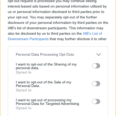
opt-out request is processed you may continue seeing
interest-based ads based on personal information utilized by
Příbram modernizuje parkovací automaty.
us or personal information disclosed to third parties prior to
Přibudou i tři nové poblíž Svaté Hory
your opt-out. You may separately opt-out of the further
Zpravodajství
disclosure of your personal information by third parties on the
IAB’s list of downstream participants. This information may
Středočeský kraj upravil pravidla soutěže.
also be disclosed by us to third parties on the
IAB’s List of
Obce nově získají body i za předcházení
Downstream Participants
that may further disclose it to other
vzniku odpadu
third parties.
Zpravodajství
Personal Data Processing Opt Outs
I want to opt-out of the Sharing of my
personal data.
Opted In
I want to opt-out of the Sale of my
Personal Data.
Opted In
I want to opt-out of processing my
Personal Data for Targeted Advertising.
Opted In