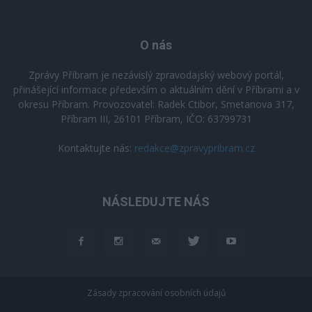
O nás
Zprávy Příbram je nezávislý zpravodajský webový portál,
přinášející informace především o aktuálním dění v Příbrami a v
okresu Příbram. Provozovatel: Radek Ctibor, Smetanova 317,
Příbram III, 26101 Příbram, IČO: 63799731
Kontaktujte nás:
redakce@zpravypribram.cz
NÁSLEDUJTE NÁS
Zásady zpracování osobních údajů