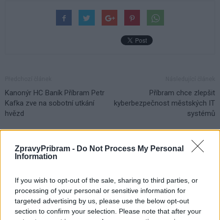
Předchozí článek
Následující článek
Kanonýr HC Baník Příbram Petr
Příbram chce zlepšit
Kafka zve na sobotní utkání
kyberbezpečnost městských IT
hvězd
systémů
SOUVISEJÍCÍ ČLÁNKY
ZpravyPribram -
Do Not Process My Personal
Information
VÍCE OD AUTORA
If you wish to opt-out of the sale, sharing to third parties, or
Většina koupališť na Příbramsku nabízí
processing of your personal or sensitive information for
výborné podmínky. Horší voda je jen na
targeted advertising by us, please use the below opt-out
Živohošti
section to confirm your selection. Please note that after your
Zpravodajství