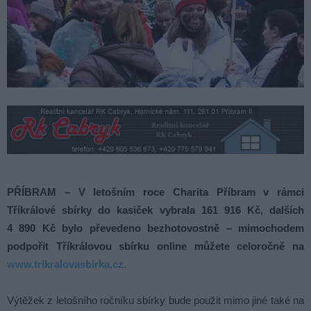
PŘÍBRAM – V letošním roce Charita Příbram v rámci
Tříkrálové sbírky do kasiček vybrala 161 916 Kč, dalších
4 890 Kč bylo převedeno bezhotovostně – mimochodem
podpořit Tříkrálovou sbírku online můžete celoročně na
www.trikralovasbirka.cz.
Výtěžek z letošního ročníku sbírky bude použit mimo jiné také na