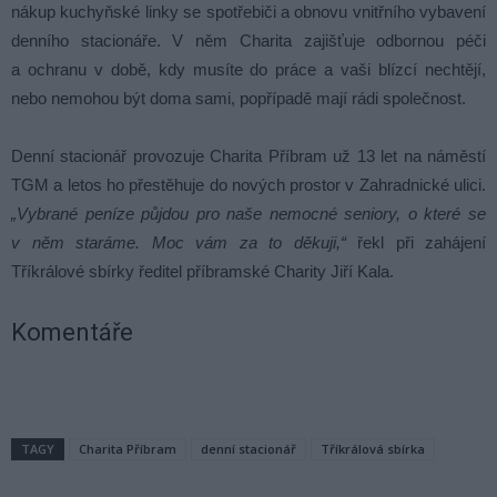
nákup kuchyňské linky se spotřebiči a obnovu vnitřního vybavení
denního stacionáře. V něm Charita zajišťuje odbornou péči
a ochranu v době, kdy musíte do práce a vaši blízcí nechtějí,
nebo nemohou být doma sami, popřípadě mají rádi společnost.
Denní stacionář provozuje Charita Příbram už 13 let na náměstí
TGM a letos ho přestěhuje do nových prostor v Zahradnické ulici.
„Vybrané peníze půjdou pro naše nemocné seniory, o které se
v něm staráme. Moc vám za to děkuji,“
řekl při zahájení
Tříkrálové sbírky ředitel příbramské Charity Jiří Kala.
Komentáře
TAGY
Charita Příbram
denní stacionář
Tříkrálová sbírka