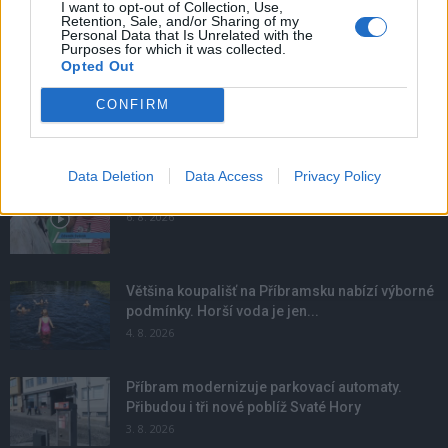
I want to opt-out of Collection, Use,
Retention, Sale, and/or Sharing of my
Personal Data that Is Unrelated with the
Purposes for which it was collected.
Opted Out
CONFIRM
NOVINKY
Data Deletion
Data Access
Privacy Policy
Obděnice vzpomínaly na filmovou legendu
6. 8. 2026
Většina koupališť na Příbramsku nabízí výborné
podmínky. Horší voda je jen...
4. 8. 2026
Příbram modernizuje parkovací automaty.
Přibudou i tři nové poblíž Svaté Hory
3. 8. 2026