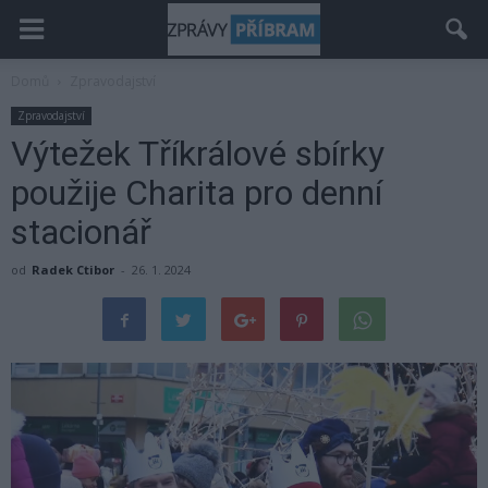
Domů
Zpravodajství
Zpravodajství
Výtežek Tříkrálové sbírky
použije Charita pro denní
stacionář
od
Radek Ctibor
-
26. 1. 2024