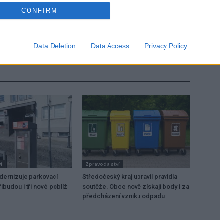
CONFIRM
Následující článek
Nové parkoviště v centru Rožmitálu už slouží
řidičům
Data Deletion
Data Access
Privacy Policy
í
Zpravodajství
dernizuje parkovací
Středočeský kraj upravil pravidla
ibudou i tři nové poblíž
soutěže. Obce nově získají body i za
předcházení vzniku odpadu