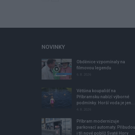
NOVINKY
Obděnice vzpomínaly na
filmovou legendu
6. 8. 2026
Většina koupališť na
Příbramsku nabízí výborné
podmínky. Horší voda je jen...
4. 8. 2026
Příbram modernizuje
parkovací automaty. Přibudo
i tři nové poblíž Svaté Hory