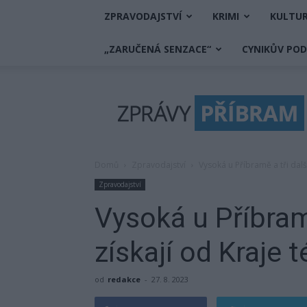
ZPRAVODAJSTVÍ
KRIMI
KULTU
„ZARUČENÁ SENZACE“
CYNIKŮV PO
Zprávy
Příbram
Domů
Zpravodajství
Vysoká u Příbramě a tři dalš
Zpravodajství
Vysoká u Příbram
získají od Kraje 
od
redakce
-
27. 8. 2023