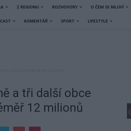
RA
Z REGIONU
ROZHOVORY
O ČEM SE MLUVÍ
DCAST
KOMENTÁŘ
SPORT
LIFESTYLE
í obce získají od Kraje téměř 12 milionů
ě a tři další obce
téměř 12 milionů