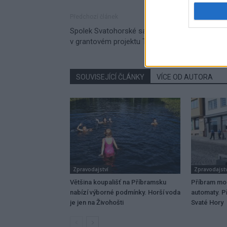
Předchozí článek
Spolek Svatohorské sady už potřetí uspěl
v grantovém projektu Tesca
SOUVISEJÍCÍ ČLÁNKY
VÍCE OD AUTORA
Zpravodajství
Zpravodajstv
Většina koupališť na Příbramsku
Příbram mo
nabízí výborné podmínky. Horší voda
automaty. Př
je jen na Živohošti
Svaté Hory