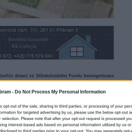
čtveřici dotací ze Středočeského Fondu homogenizace
a dvanáct milionů korun poputuje na projekty obcí
mě. Žádosti ještě musí posvětit zastupitelé.
bram -
Do Not Process My Personal Information
to opt-out of the sale, sharing to third parties, or processing of your per
 čtveřice obcí z Fondu homogenizace krajské dopravní
formation for targeted advertising by us, please use the below opt-out s
vy vozovek po opravách inženýrských sítí. „
Jde o obce
r selection. Please note that after your opt-out request is processed y
ě,“
jmenuje Karel Bendl, radní pro oblast silniční dopravy.
eing interest-based ads based on personal information utilized by us or
disclosed to third parties prior to your opt-out. You may separately opt-