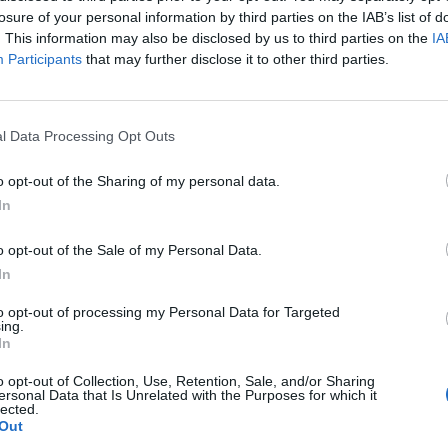
onů korun. Nejvíce peněz, bezmála 4 miliony korun, nyní
losure of your personal information by third parties on the IAB’s list of
. This information may also be disclosed by us to third parties on the
IA
III/22918, III/22919 a III/22916. Následují Zavidov (3,135 mil.
Participants
that may further disclose it to other third parties.
 (2,140 mil. Kč).
„Jde o první část schvalovaných žádostí,
budou žadateli podávány a hodnoceny odborem dopravy,“
at až do konce září letošního roku.
l Data Processing Opt Outs
lé.
o opt-out of the Sharing of my personal data.
In
o opt-out of the Sale of my Personal Data.
In
to opt-out of processing my Personal Data for Targeted
ing.
oká U Příbramě
In
o opt-out of Collection, Use, Retention, Sale, and/or Sharing
ersonal Data that Is Unrelated with the Purposes for which it
lected.
Out