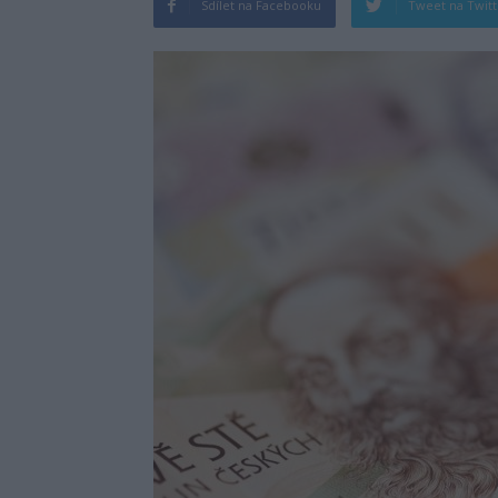
Sdílet na Facebooku
Tweet na Twit