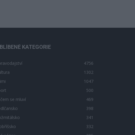
BLÍBENÉ KATEGORIE
ravodajství
4756
ltura
1302
imi
1047
ort
500
 čem se mluví
469
edlčansko
398
ožmitálsko
341
obříšsko
332