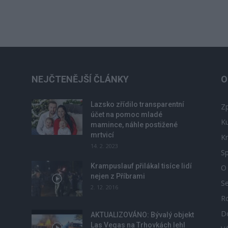
NEJČTENĚJŠÍ ČLÁNKY
O
Lazsko zřídilo transparentní
Zp
účet na pomoc mladé
Ku
mamince, náhle postižené
mrtvicí
Kr
14. 2. 2023
Sp
Krampuslauf přilákal tisíce lidí
O
nejen z Příbrami
S
2. 12. 2016
R
D
u
AKTUALIZOVÁNO: Bývalý objekt
Las Vegas na Trhovkách lehl