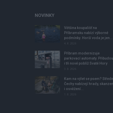
NOVINKY
Většina koupališť na
Příbramsku nabízí výborné
podmínky. Horší voda je jen...
4. 8. 2026
Příbram modernizuje
parkovací automaty. Přibudo
i tři nové poblíž Svaté Hory
3. 8. 2026
Kam na výlet se psem? Středn
Čechy nabízejí hrady, skanze
i osvěžení...
1. 8. 2026