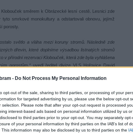
u Klobouček směrem k Obrázecké lesní cestě. Lesnici zde
ly tyto smrkové monokultury a odstartovali obnovu, jejímž
í porosty.
stalo světlo a vláha mezi koruny stromů. Následně zde
ůzných dřevin, které doplníme výsadbou listnatých stromů
ako v přírodní rezervaci Klobouček, která zde byla vyhlášena
rým porostům,“
uvedl ředitel divize VLS Hořovice David
bram -
Do Not Process My Personal Information
če několika generací lesníků Vojenských lesů, které zde
to opt-out of the sale, sharing to third parties, or processing of your per
 po zrušení vojenského újezdu v roce 2016 vybudoval pro
formation for targeted advertising by us, please use the below opt-out s
ou tématikou, na sklonku loňského roku pak byla lokalita
r selection. Please note that after your opt-out request is processed y
eing interest-based ads based on personal information utilized by us or
disclosed to third parties prior to your opt-out. You may separately opt-
losure of your personal information by third parties on the IAB’s list of
 Vždy to byl nádherný les a vyústění, kdy byl prohlášen
. This information may also be disclosed by us to third parties on the
IA