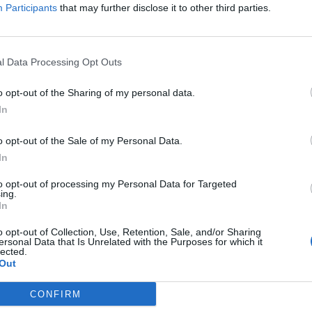
lika generací lesníků z Brd. Klobouček je také symbolem
Participants
that may further disclose it to other third parties.
sti hospodařit přírodě blízkým způsobem,“
řekl ředitel VLS
v lesnické rodině.
l Data Processing Opt Outs
 straně vrchu VLS fakticky opakují postup, který vedl
o opt-out of the Sharing of my personal data.
rvaci.
In
ech vypadat, můžeme vidět na východní straně Kloboučku
o opt-out of the Sale of my Personal Data.
Jedlové studánky. Zde se začalo s prořeďováním smrčin ve
In
 vidíme, na příznivém stanovišti vznikly nárosty bohatého
to opt-out of processing my Personal Data for Targeted
avid Novotný.
ing.
In
u plně v souladu s projektem přírodě blízkého způsobu
o opt-out of Collection, Use, Retention, Sale, and/or Sharing
LS spustily s podporou environmentálního programu LIFE
ersonal Data that Is Unrelated with the Purposes for which it
lected.
vat brdské lesy na klimatickou změnu.
Out
 snažíme změnit v pestré porosty, jsou z hlediska změny
CONFIRM
ulých letech kůrovcové kalamita ve střední Evropě,“
dodal