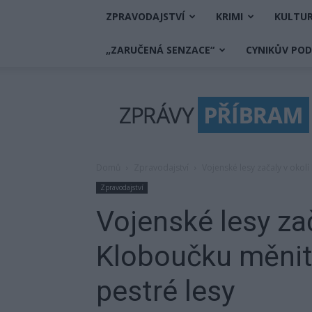
ZPRAVODAJSTVÍ
KRIMI
KULTU
„ZARUČENÁ SENZACE“
CYNIKŮV PO
Zprávy
Příbram
Domů
Zpravodajství
Vojenské lesy začaly v okol
Zpravodajství
Vojenské lesy za
Kloboučku měnit
pestré lesy