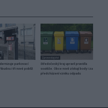
í
Zpravodajství
dernizuje parkovací
Středočeský kraj upravil pravidla
ibudou i tři nové poblíž
soutěže. Obce nově získají body i za
předcházení vzniku odpadu