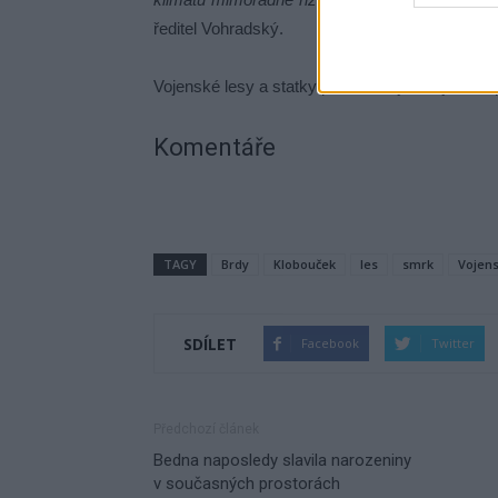
ředitel Vohradský.
Vojenské lesy a statky proto žádají veřejnost 
Komentáře
TAGY
Brdy
Klobouček
les
smrk
Vojens
SDÍLET
Facebook
Twitter
Předchozí článek
Bedna naposledy slavila narozeniny
v současných prostorách