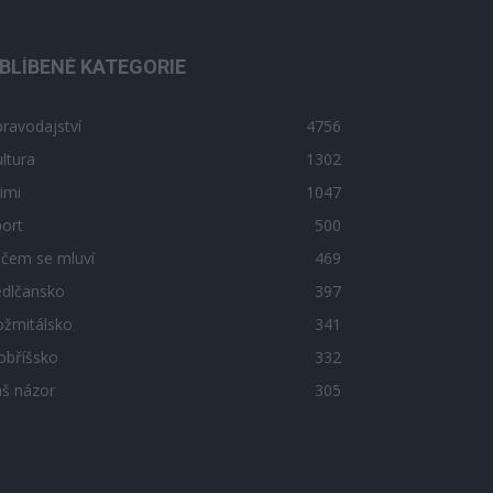
BLÍBENÉ KATEGORIE
ravodajství
4756
ltura
1302
imi
1047
ort
500
 čem se mluví
469
edlčansko
397
ožmitálsko
341
obříšsko
332
áš názor
305