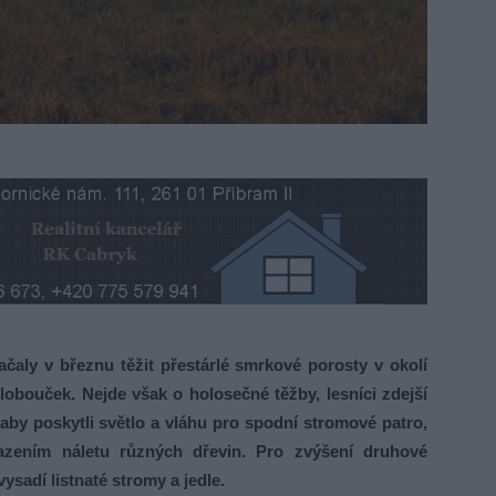
čaly v březnu těžit přestárlé smrkové porosty v okolí
lobouček. Nejde však o holosečné těžby, lesníci zdejší
by poskytli světlo a vláhu pro spodní stromové patro,
azením náletu různých dřevin. Pro zvýšení druhové
ysadí listnaté stromy a jedle.