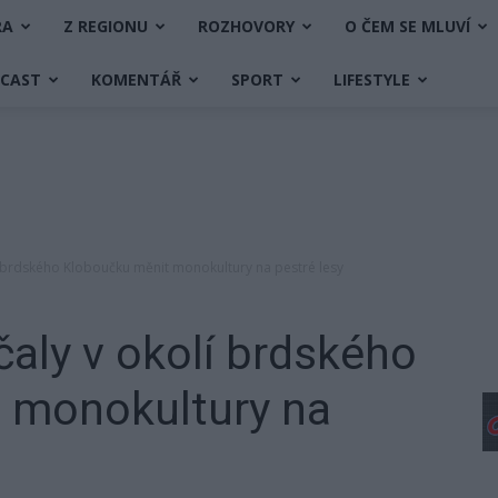
RA
Z REGIONU
ROZHOVORY
O ČEM SE MLUVÍ
DCAST
KOMENTÁŘ
SPORT
LIFESTYLE
í brdského Kloboučku měnit monokultury na pestré lesy
čaly v okolí brdského
 monokultury na