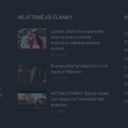
NEJČTENĚJŠÍ ČLÁNKY
O
Lazsko zřídilo transparentní
Zp
účet na pomoc mladé
Ku
mamince, náhle postižené
mrtvicí
Kr
14. 2. 2023
Sp
u
Krampuslauf přilákal tisíce lidí
O
nejen z Příbrami
S
2. 12. 2016
R
í
D
AKTUALIZOVÁNO: Bývalý objekt
ny
Las Vegas na Trhovkách lehl
V
popelem
8. 7. 2023