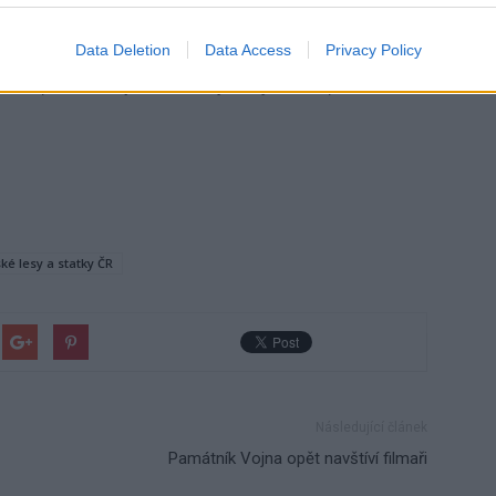
Data Deletion
Data Access
Privacy Policy
o pochopení a žádají návštěvníky o zvýšenou opatrnost.
ké lesy a statky ČR
Následující článek
Památník Vojna opět navštíví filmaři