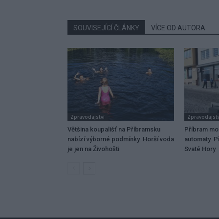
SOUVISEJÍCÍ ČLÁNKY
VÍCE OD AUTORA
Zpravodajství
Zpravodajstv
Většina koupališť na Příbramsku
Příbram mo
nabízí výborné podmínky. Horší voda
automaty. Př
je jen na Živohošti
Svaté Hory