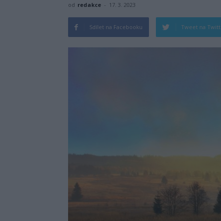
od
redakce
-
17. 3. 2023
Sdílet na Facebooku
Tweet na Twit