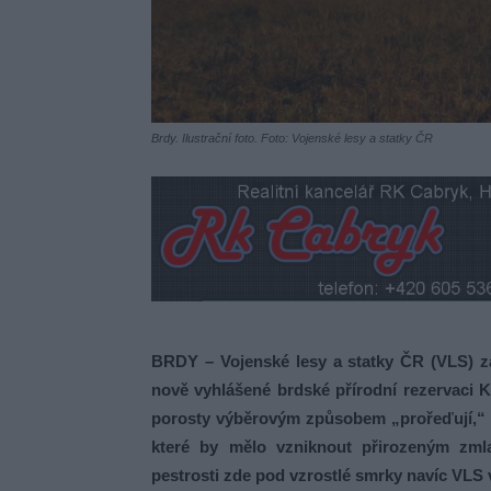
Brdy. Ilustrační foto. Foto: Vojenské lesy a statky ČR
BRDY – Vojenské lesy a statky ČR (VLS) za
nově vyhlášené brdské přírodní rezervaci K
porosty výběrovým způsobem „prořeďují,“ a
které by mělo vzniknout přirozeným zml
pestrosti zde pod vzrostlé smrky navíc VLS v