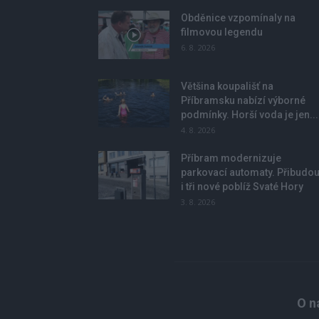
Obděnice vzpomínaly na
filmovou legendu
6. 8. 2026
Většina koupališť na
Příbramsku nabízí výborné
podmínky. Horší voda je jen...
4. 8. 2026
Příbram modernizuje
parkovací automaty. Přibudo
i tři nové poblíž Svaté Hory
3. 8. 2026
O n