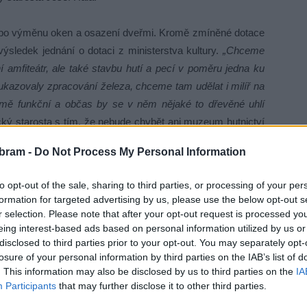
nebo výměnu oken a osazení dveřmi. Kromě zmíněné dotace
výsledek jednání o dotaci z ministerstva kultury.
„Chceme
ní amfiteátr, ale také stavbu hutí a pecí v poměru jedna ku
ukazovaly zpracování železa, chceme tam udělat i milíř na
jmě funkční a občas by se v něm nějaké to dřevěné uhlí
ecký starosta s tím, že nebude chybět ani muzeum hutnictví
okolí.
bram -
Do Not Process My Personal Information
opy, ale také svou jedinečností v rámci Evropy.
„V Evropě
to opt-out of the sale, sharing to third parties, or processing of your per
rancii,“
upozornil Josef Hála. Huť pracovala na základě
formation for targeted advertising by us, please use the below opt-out s
se potom aplikovaly do hutí na území Rakouska-Uherska.
r selection. Please note that after your opt-out request is processed y
eing interest-based ads based on personal information utilized by us or
oletí. Do provozu byla uvedena roku 1810. Její specializací
disclosed to third parties prior to your opt-out. You may separately opt-
e ale i další strojní součásti a houskové železo pro hamry.
losure of your personal information by third parties on the IAB’s list of
la konkurovat okolním hutím. Jméno získala po manželce
. This information may also be disclosed by us to third parties on the
IA
etí pila. Poté objekt sloužil jako skladiště zemědělského
Participants
that may further disclose it to other third parties.
níci, od kterých huť obec koupila v roce 2017.