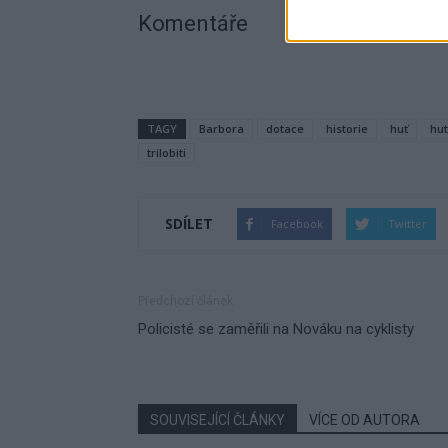
Komentáře
TAGY
Barbora
dotace
historie
huť
hut
trilobiti
SDÍLET
Facebook
Twitter
Předchozí článek
Policisté se zaměřili na Nováku na cyklisty
SOUVISEJÍCÍ ČLÁNKY
VÍCE OD AUTORA