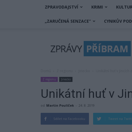
ZPRAVODAJSTVÍ
KRIMI
KULTU
„ZARUČENÁ SENZACE“
CYNIKŮV PO
Zprávy
Příbram
Domů
Z regionu
Jinecko
Unikátní huť v Jincích
Z regionu
Jinecko
Unikátní huť v Ji
od
Martin Poulíček
-
24. 8. 2019
Sdílet na Facebooku
Tweet na Twit