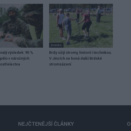
Jinecko
alý výsledek: 95 %
Brdy ožijí stromy, historií i technikou.
pělo v náročných
V Jincích se koná další Brdské
ostřelectva
stromsázení
NEJČTENĚJŠÍ ČLÁNKY
O