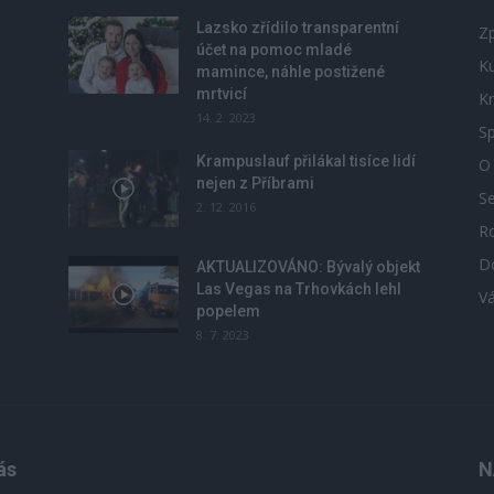
Lazsko zřídilo transparentní
Zp
účet na pomoc mladé
Ku
mamince, náhle postižené
mrtvicí
Kr
14. 2. 2023
Sp
Krampuslauf přilákal tisíce lidí
O
nejen z Příbrami
S
2. 12. 2016
R
D
u
AKTUALIZOVÁNO: Bývalý objekt
Las Vegas na Trhovkách lehl
V
popelem
8. 7. 2023
ás
N