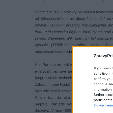
Připravené jsou i projekty na obnovu fasády 
od Středočeského kraje Jince čekají ještě na 
upravit i venkovní prostory, kde plánujeme let
třem, nebo jedna ku čtyřem, které by názorně 
výrobu dřevěného uhlí, který by byl samozře
vyrobilo,“
přiblížil další záměry s objektem jin
nebo prezentace trilobitů, jejich naleziště jsou v 
ZpravyPri
Huť Barbora se může pochlubit unikátními str
If you wish 
existovaly jen dvě takové huti, druhá je ve F
sensitive in
progresivních technologických prvků, které 
confirm you
continue se
Založil ji hrabě Rudolf Vrbna na počátku 19. st
information 
bylo odlévání litinových trubek. Vyráběly se zd
further disc
Provoz trval do roku 1874, kdy už nedokáza
participants
majitele. Pak zde byla až do 50. let 20. stol
Downstream 
družstva. V roce 1989 jej získali soukromí vlast