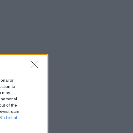
sonal or
ection to
ou may
 personal
out of the
 downstream
B’s List of