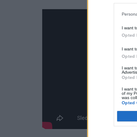
Persona
I want t
Opted 
I want t
Opted 
I want 
Advertis
Opted 
I want t
of my P
was col
Opted 