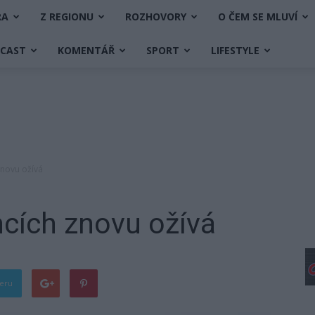
RA
Z REGIONU
ROZHOVORY
O ČEM SE MLUVÍ
DCAST
KOMENTÁŘ
SPORT
LIFESTYLE
 znovu ožívá
ncích znovu ožívá
teru