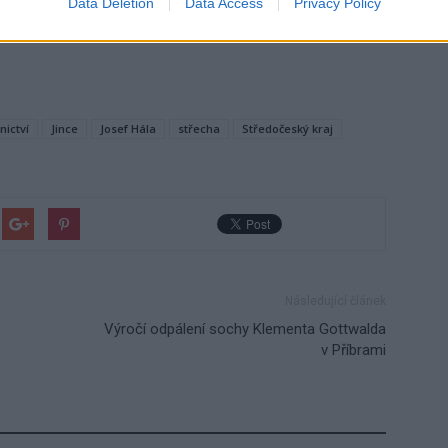
Data Deletion
Data Access
Privacy Policy
nictví
Jince
Josef Hála
střecha
Středočeský kraj
Následující článek
Výročí odpálení sochy Klementa Gottwalda
v Příbrami