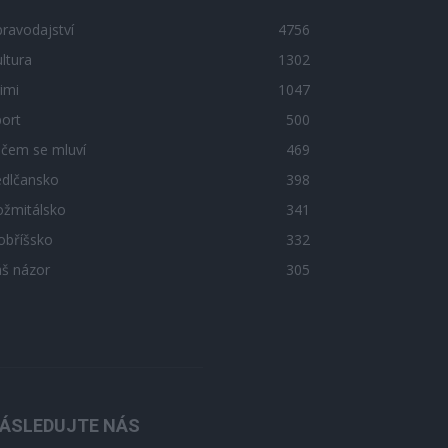
ravodajství
4756
ltura
1302
imi
1047
ort
500
 čem se mluví
469
edlčansko
398
ožmitálsko
341
obříšsko
332
áš názor
305
ÁSLEDUJTE NÁS