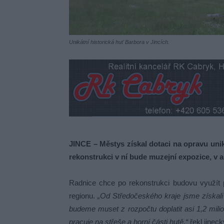
Unikátní historická huť Barbora v Jincích.
JINCE – Městys získal dotaci na opravu unik
rekonstrukci v ní bude muzejní expozice, v a
Radnice chce po rekonstrukci budovu využít p
regionu.
„Od Středočeského kraje jsme získali d
budeme muset z rozpočtu doplatit asi 1,2 mil
pracuje na střeše a horní části hutě,“
řekl jineck