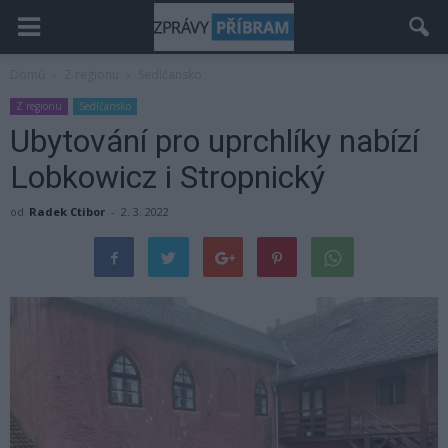
Domů
Z regionu
Sedlčansko
Z regionu
Sedlčansko
Ubytování pro uprchlíky nabízí
Lobkowicz i Stropnický
od
Radek Ctibor
-
2. 3. 2022