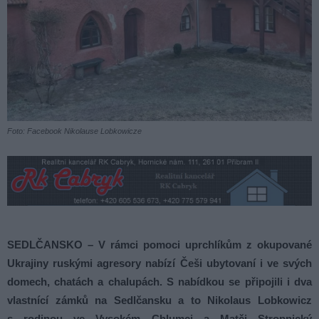
Foto: Facebook Nikolause Lobkowicze
SEDLČANSKO – V rámci pomoci uprchlíkům z okupované
Ukrajiny ruskými agresory nabízí Češi ubytovaní i ve svých
domech, chatách a chalupách. S nabídkou se připojili i dva
vlastnící zámků na Sedlčansku a to Nikolaus Lobkowicz
s rodinou ve Vysokém Chlumci a Matěj Stropnický