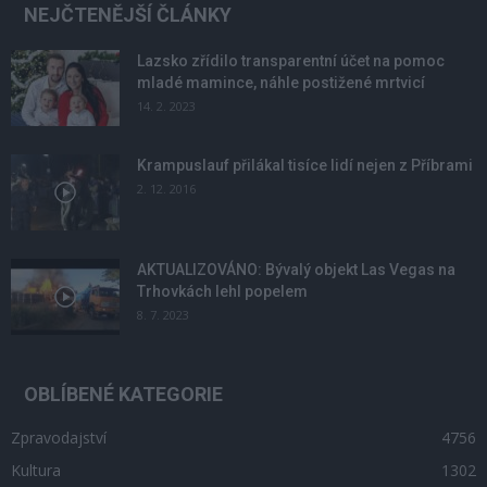
NEJČTENĚJŠÍ ČLÁNKY
Lazsko zřídilo transparentní účet na pomoc
mladé mamince, náhle postižené mrtvicí
14. 2. 2023
Krampuslauf přilákal tisíce lidí nejen z Příbrami
2. 12. 2016
AKTUALIZOVÁNO: Bývalý objekt Las Vegas na
Trhovkách lehl popelem
8. 7. 2023
OBLÍBENÉ KATEGORIE
Zpravodajství
4756
Kultura
1302