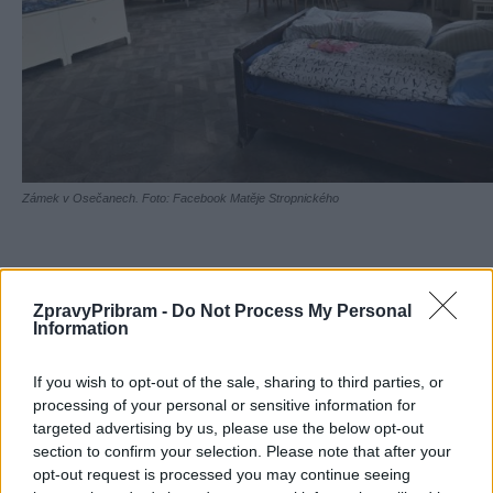
Zámek v Osečanech. Foto: Facebook Matěje Stropnického
Komentáře
ZpravyPribram -
Do Not Process My Personal
Information
If you wish to opt-out of the sale, sharing to third parties, or
TAGY
Lobkowicz
Matěj Stropnický
pomoc
ubytování
processing of your personal or sensitive information for
Ukrajina
uprchlíci
Vysoký Chlumec
targeted advertising by us, please use the below opt-out
section to confirm your selection. Please note that after your
opt-out request is processed you may continue seeing