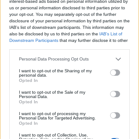
interest-based ads based on personal information utilized by
us or personal information disclosed to third parties prior to
your opt-out. You may separately opt-out of the further
disclosure of your personal information by third parties on the
IAB’s list of downstream participants. This information may
also be disclosed by us to third parties on the
IAB’s List of
Downstream Participants
that may further disclose it to other
Předchozí článek
Následující článek
third parties.
Policie si v únoru posvítila na
Tománek chce letos získat třetí
překračování rychlosti
Personal Data Processing Opt Outs
titul mistra světa v Ironmanu
I want to opt-out of the Sharing of my
personal data.
Opted In
SOUVISEJÍCÍ ČLÁNKY
VÍCE OD AUTORA
I want to opt-out of the Sale of my
Personal Data.
Opted In
Obděnice vzpomínaly na filmovou
legendu
I want to opt-out of processing my
Personal Data for Targeted Advertising.
Sedlčansko
Opted In
I want to opt-out of Collection, Use,
Obděnice oslaví 50 let legendárního filmu