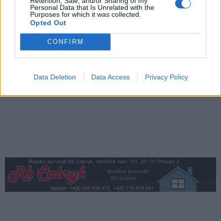
Retention, Sale, and/or Sharing of my
Na samotě u lesa. Dorazí i Zdeněk Svěrák
Personal Data that Is Unrelated with the
Purposes for which it was collected.
a další tvůrci
Sedlčansko
Opted Out
Den řemesel oživí Skanzen Vysoký
CONFIRM
Chlumec. Návštěvníci uvidí tradiční
řemesla i novinky
Sedlčansko
Data Deletion
Data Access
Privacy Policy