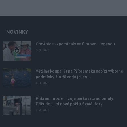
NOVINKY
Obděnice vzpomínaly na filmovou legendu
6. 8. 2026
Většina koupališť na Příbramsku nabízí výborné
podmínky. Horší voda je jen...
4. 8. 2026
Příbram modernizuje parkovací automaty.
Přibudou i tři nové poblíž Svaté Hory
3. 8. 2026