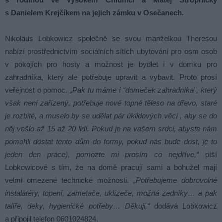
s Danielem Krejčíkem na jejich zámku v Osečanech.
Nikolaus Lobkowicz společně se svou manželkou Theresou
nabízí prostřednictvím sociálních sítích ubytování pro osm osob
v pokojích pro hosty a možnost je bydlet i v domku pro
zahradníka, který ale potřebuje upravit a vybavit. Proto prosí
veřejnost o pomoc.
„Pak tu máme i “domeček zahradníka”, který
však není zařízený, potřebuje nové topné těleso na dřevo, staré
je rozbité, a muselo by se udělat pár úklidových věcí , aby se do
něj vešlo až 15 až 20 lidí. Pokud je na vašem srdci, abyste nám
pomohli dostat tento dům do formy, pokud nás bude dost, je to
jeden den práce), pomozte mi prosím co nejdříve,“
píší
Lobkowicové s tím, že na domě pracují sami a bohužel mají
velmi omezené technické možnosti.
„Potřebujeme dobrovolné
instalatéry, topení, zametače, uklízeče, možná zedníky… a pak
talíře, deky, hygienické potřeby… Děkuji,“
dodává Lobkowicz
a připojil telefon 0601024824.