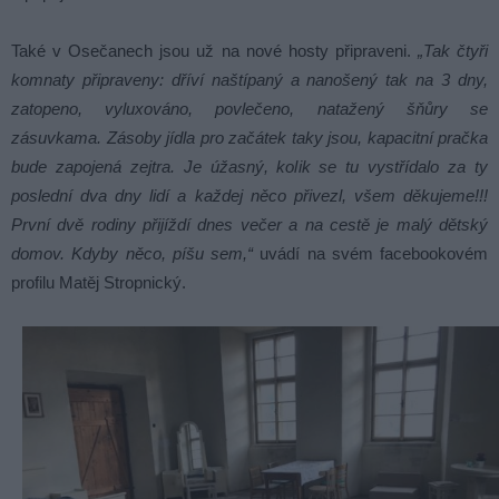
Také v Osečanech jsou už na nové hosty připraveni.
„Tak čtyři
komnaty připraveny: dříví naštípaný a nanošený tak na 3 dny,
zatopeno, vyluxováno, povlečeno, natažený šňůry se
zásuvkama. Zásoby jídla pro začátek taky jsou, kapacitní pračka
bude zapojená zejtra. Je úžasný, kolik se tu vystřídalo za ty
poslední dva dny lidí a každej něco přivezl, všem děkujeme!!!
První dvě rodiny přijíždí dnes večer a na cestě je malý dětský
domov. Kdyby něco, píšu sem,“
uvádí na svém facebookovém
profilu Matěj Stropnický.