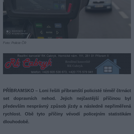
Foto: Policie ČR
PŘÍBRAMSKO – Loni řešili příbramští policisté téměř čtrnáct
set dopravních nehod. Jejich nejčastější příčinou byl
především nesprávný způsob jízdy a následně nepřiměřená
rychlost. Obě tyto příčiny vévodí policejním statistikám
dlouhodobě.