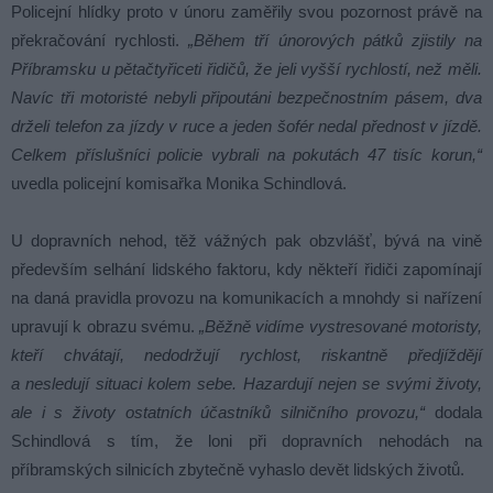
Policejní hlídky proto v únoru zaměřily svou pozornost právě na
překračování rychlosti.
„Během tří únorových pátků zjistily na
Příbramsku u pětačtyřiceti řidičů, že jeli vyšší rychlostí, než měli.
Navíc tři motoristé nebyli připoutáni bezpečnostním pásem, dva
drželi telefon za jízdy v ruce a jeden šofér nedal přednost v jízdě.
Celkem příslušníci policie vybrali na pokutách 47 tisíc korun,“
uvedla policejní komisařka Monika Schindlová.
U dopravních nehod, těž vážných pak obzvlášť, bývá na vině
především selhání lidského faktoru, kdy někteří řidiči zapomínají
na daná pravidla provozu na komunikacích a mnohdy si nařízení
upravují k obrazu svému.
„Běžně vidíme vystresované motoristy,
kteří chvátají, nedodržují rychlost, riskantně předjíždějí
a nesledují situaci kolem sebe. Hazardují nejen se svými životy,
ale i s životy ostatních účastníků silničního provozu,“
dodala
Schindlová s tím, že loni při dopravních nehodách na
příbramských silnicích zbytečně vyhaslo devět lidských životů.