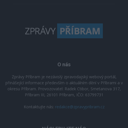
O nás
Zprávy Příbram je nezávislý zpravodajský webový portál,
přinášející informace především o aktuálním dění v Příbrami a v
okresu Příbram. Provozovatel: Radek Ctibor, Smetanova 317,
Příbram III, 26101 Příbram, IČO: 63799731
Kontaktujte nás:
redakce@zpravypribram.cz