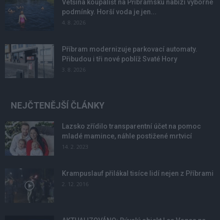
Většina koupališť na Příbramsku nabízí výborné
podmínky. Horší voda je jen...
4. 8. 2026
Příbram modernizuje parkovací automaty.
Přibudou i tři nové poblíž Svaté Hory
3. 8. 2026
NEJČTENĚJŠÍ ČLÁNKY
Lazsko zřídilo transparentní účet na pomoc
mladé mamince, náhle postižené mrtvicí
14. 2. 2023
Krampuslauf přilákal tisíce lidí nejen z Příbrami
2. 12. 2016