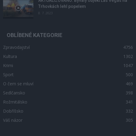
AKTUALIZOVÁNO: Bývalý objekt Las Vegas na
Trhovkách lehl popelem
8. 7. 2023
OBLÍBENÉ KATEGORIE
Zpravodajství
4756
Kultura
1302
Krimi
1047
Sport
500
O čem se mluví
469
Sedlčansko
398
Rožmitálsko
341
Dobříšsko
332
Váš názor
305