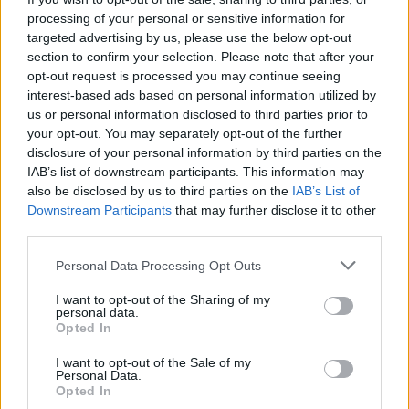
SOUVISEJÍCÍ ČLÁNKY
processing of your personal or sensitive information for
targeted advertising by us, please use the below opt-out
VÍCE OD AUTORA
section to confirm your selection. Please note that after your
opt-out request is processed you may continue seeing
Vykradených aut na Příbramsku přibylo.
interest-based ads based on personal information utilized by
Policie připomíná: Auto není trezor
us or personal information disclosed to third parties prior to
Krimi
your opt-out. You may separately opt-out of the further
disclosure of your personal information by third parties on the
IAB’s list of downstream participants. This information may
Každý sedmý řidič měl problém. Policie
also be disclosed by us to third parties on the
IAB’s List of
při víkendové akci na Příbramsku odhalila
Downstream Participants
that may further disclose it to other
30 přestupků
Krimi
third parties.
Čtvrtina řidičů při kontrole na Příbramsku
Personal Data Processing Opt Outs
neobstála. Policie o prázdninách zpřísní
I want to opt-out of the Sharing of my
dohled na silnicích
Krimi
personal data.
Opted In
I want to opt-out of the Sale of my
Personal Data.
Opted In