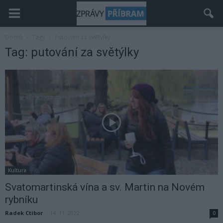
Domů
Tagy
Putování za světýlky
Tag: putování za světýlky
Kultura
Svatomartinská vína a sv. Martin na Novém
rybníku
Radek Ctibor
-
14. 11. 2022
0