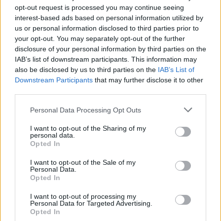
3. 8. 2026
opt-out request is processed you may continue seeing
interest-based ads based on personal information utilized by
us or personal information disclosed to third parties prior to
NEJČTENĚJŠÍ ČLÁNKY
your opt-out. You may separately opt-out of the further
disclosure of your personal information by third parties on the
IAB’s list of downstream participants. This information may
Lazsko zřídilo transparentní účet na pomoc
also be disclosed by us to third parties on the
IAB’s List of
mladé mamince, náhle postižené mrtvicí
Downstream Participants
that may further disclose it to other
14. 2. 2023
third parties.
Krampuslauf přilákal tisíce lidí nejen z Příbrami
Personal Data Processing Opt Outs
2. 12. 2016
I want to opt-out of the Sharing of my
personal data.
Opted In
AKTUALIZOVÁNO: Bývalý objekt Las Vegas na
I want to opt-out of the Sale of my
Trhovkách lehl popelem
Personal Data.
8. 7. 2023
Opted In
I want to opt-out of processing my
Personal Data for Targeted Advertising.
OBLÍBENÉ KATEGORIE
Opted In