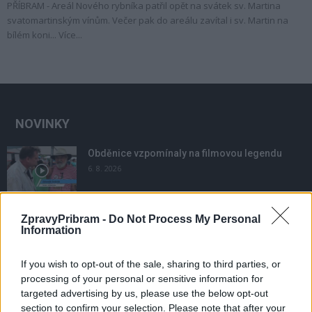
PŘÍBRAM - Areál Nového rybníka patřil opět na svátek sv. Martina
svatomartinským vínům. Večer pak do areálu zavítal i sv. Martin na
bílém koni... Více...
NOVINKY
Obděnice vzpomínaly na filmovou legendu
6. 8. 2026
ZpravyPribram -
Do Not Process My Personal
Většina koupališť na Příbramsku nabízí výborné
Information
podmínky. Horší voda je jen...
4. 8. 2026
If you wish to opt-out of the sale, sharing to third parties, or
processing of your personal or sensitive information for
Příbram modernizuje parkovací automaty.
targeted advertising by us, please use the below opt-out
Přibudou i tři nové poblíž Svaté Hory
section to confirm your selection. Please note that after your