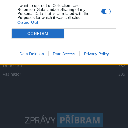
Zpravodajství
4756
I want to opt-out of Collection, Use,
Retention, Sale, and/or Sharing of my
Personal Data that Is Unrelated with the
Kultura
1302
Purposes for which it was collected.
Opted Out
Krimi
1047
Sport
500
CONFIRM
O čem se mluví
469
Sedlčansko
398
Data Deletion
Data Access
Privacy Policy
Rožmitálsko
341
Dobříšsko
332
Váš názor
305