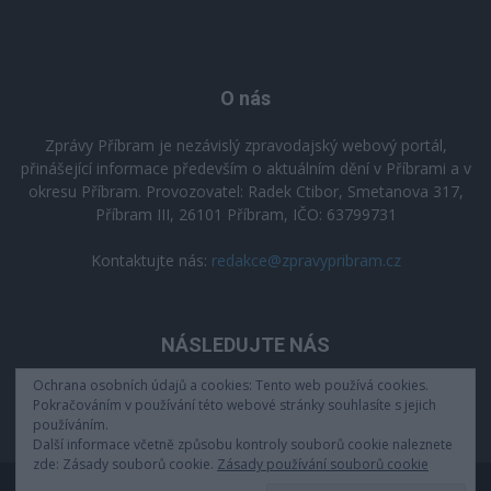
O nás
Zprávy Příbram je nezávislý zpravodajský webový portál,
přinášející informace především o aktuálním dění v Příbrami a v
okresu Příbram. Provozovatel: Radek Ctibor, Smetanova 317,
Příbram III, 26101 Příbram, IČO: 63799731
Kontaktujte nás:
redakce@zpravypribram.cz
NÁSLEDUJTE NÁS
Ochrana osobních údajů a cookies: Tento web používá cookies.
Pokračováním v používání této webové stránky souhlasíte s jejich
používáním.
Další informace včetně způsobu kontroly souborů cookie naleznete
zde: Zásady souborů cookie.
Zásady používání souborů cookie
Zásady zpracování osobních údajů