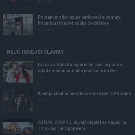
4. 8. 2026
Příbram modernizuje parkovací automaty.
Přibudou i tři nové poblíž Svaté Hory
3. 8. 2026
NEJČTENĚJŠÍ ČLÁNKY
Lazsko zřídilo transparentní účet na pomoc
mladé mamince, náhle postižené mrtvicí
14. 2. 2023
Krampuslauf přilákal tisíce lidí nejen z Příbrami
2. 12. 2016
AKTUALIZOVÁNO: Bývalý objekt Las Vegas na
Trhovkách lehl popelem
8. 7. 2023