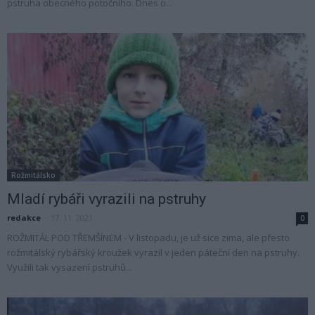
pstruha obecného potočního. Dnes o...
Rožmitálsko
Mladí rybáři vyrazili na pstruhy
redakce
-
17. 11. 2021
0
ROŽMITÁL POD TŘEMŠÍNEM - V listopadu, je už sice zima, ale přesto
rožmitálský rybářský kroužek vyrazil v jeden páteční den na pstruhy.
Využili tak vysazení pstruhů...