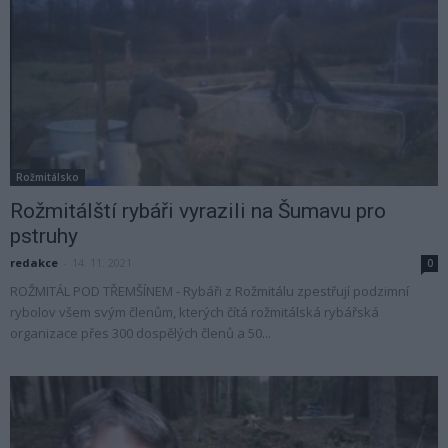
Rožmitálsko
Rožmitálští rybáři vyrazili na Šumavu pro
pstruhy
redakce
-
14. 11. 2021
0
ROŽMITÁL POD TŘEMŠÍNEM - Rybáři z Rožmitálu zpestřují podzimní
rybolov všem svým členům, kterých čítá rožmitálská rybářská
organizace přes 300 dospělých členů a 50...