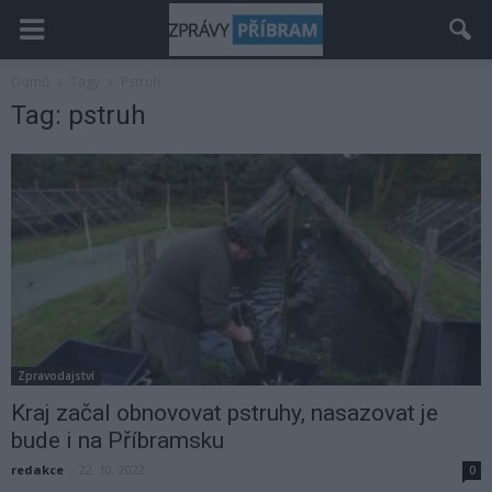
Domů
Tagy
Pstruh
Tag: pstruh
Zpravodajství
Kraj začal obnovovat pstruhy, nasazovat je
bude i na Příbramsku
redakce
-
22. 10. 2022
0