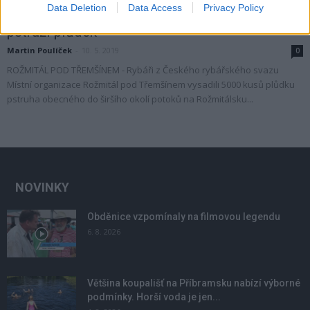
Data Deletion
Data Access
Privacy Policy
FOTOGALERIE: Rožmitálští rybáři vysadili
pstruží plůdek
Martin Poulíček
-
10. 5. 2019
0
ROŽMITÁL POD TŘEMŠÍNEM - Rybáři z Českého rybářského svazu
Místní organizace Rožmitál pod Třemšínem vysadili 5000 kusů plůdku
pstruha obecného do širšího okolí potoků na Rožmitálsku...
NOVINKY
Obděnice vzpomínaly na filmovou legendu
6. 8. 2026
Většina koupališť na Příbramsku nabízí výborné
podmínky. Horší voda je jen...