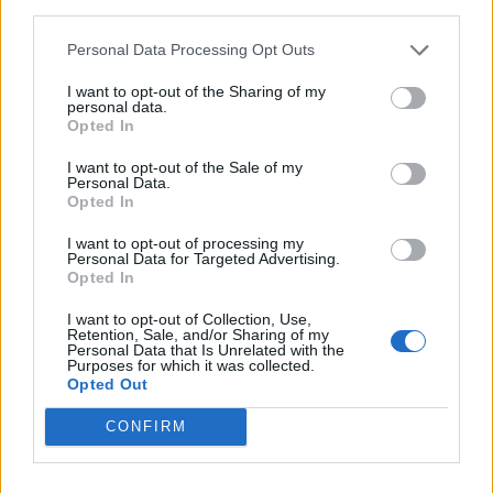
third parties.
Personal Data Processing Opt Outs
Rožmitálsko
I want to opt-out of the Sharing of my
Rožmitálští rybáři nasadili gigantické kapry
personal data.
Opted In
Martin Poulíček
-
28. 10. 2019
0
ROŽMITÁL POD TŘEMŠÍNEM - Rožmitálští rybáři začali s podzimním
I want to opt-out of the Sale of my
Personal Data.
nasazováním ryb. V těchto dnech zarybňují pstruhem rožmitálský
Opted In
rybářský sportovní revír. Pstruhy si rybáři dováží sami...
I want to opt-out of processing my
Personal Data for Targeted Advertising.
Opted In
I want to opt-out of Collection, Use,
Retention, Sale, and/or Sharing of my
Personal Data that Is Unrelated with the
Purposes for which it was collected.
Opted Out
CONFIRM
Rožmitálsko