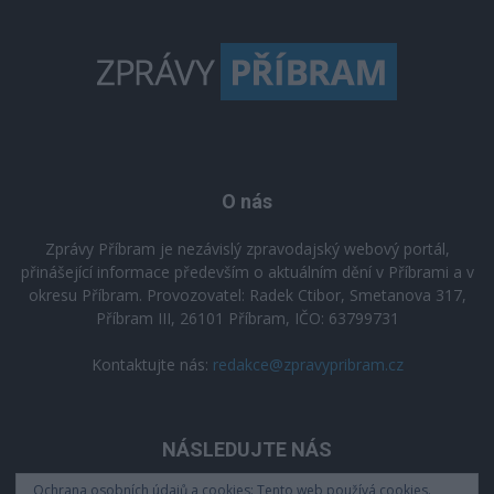
O nás
Zprávy Příbram je nezávislý zpravodajský webový portál,
přinášející informace především o aktuálním dění v Příbrami a v
okresu Příbram. Provozovatel: Radek Ctibor, Smetanova 317,
Příbram III, 26101 Příbram, IČO: 63799731
Kontaktujte nás:
redakce@zpravypribram.cz
NÁSLEDUJTE NÁS
Ochrana osobních údajů a cookies: Tento web používá cookies.