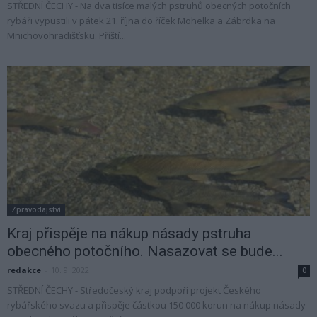
STŘEDNÍ ČECHY - Na dva tisíce malých pstruhů obecných potočních
rybáři vypustili v pátek 21. října do říček Mohelka a Zábrdka na
Mnichovohradišťsku. Příští...
Zpravodajství
Kraj přispěje na nákup násady pstruha
obecného potočního. Nasazovat se bude...
redakce
-
10. 9. 2022
0
STŘEDNÍ ČECHY - Středočeský kraj podpoří projekt Českého
rybářského svazu a přispěje částkou 150 000 korun na nákup násady