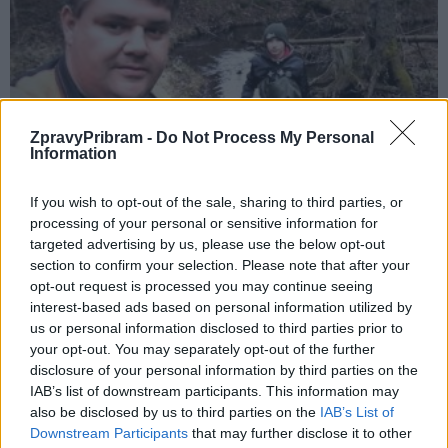
Rožmitálsko
ZpravyPribram -
Do Not Process My Personal
Information
Rybáři nasadili do říček pstruhy
Martin Poulíček
-
21. 4. 2021
0
If you wish to opt-out of the sale, sharing to third parties, or
ROŽMITÁL POD TŘEMŠÍNEM - Rybářská organizace Českého
processing of your personal or sensitive information for
rybářského svazu v Rožmitále pod Třemšínem se zabývá nejen
targeted advertising by us, please use the below opt-out
lovením ryb, ale stará se i o přírodu...
section to confirm your selection. Please note that after your
opt-out request is processed you may continue seeing
interest-based ads based on personal information utilized by
us or personal information disclosed to third parties prior to
your opt-out. You may separately opt-out of the further
disclosure of your personal information by third parties on the
IAB’s list of downstream participants. This information may
also be disclosed by us to third parties on the
IAB’s List of
Downstream Participants
that may further disclose it to other