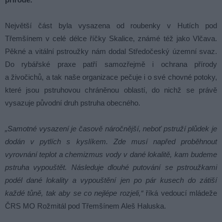
Největší část byla vysazena od roubenky v Hutích pod
Třemšínem v celé délce říčky Skalice, známé též jako Vlčava.
Pěkné a vitální pstroužky nám dodal Středočeský územní svaz.
Do rybářské praxe patří samozřejmě i ochrana přírody
a živočichů, a tak naše organizace pečuje i o své chovné potoky,
které jsou pstruhovou chráněnou oblastí, do nichž se právě
vysazuje původní druh pstruha obecného.
„Samotné vysazení je časově náročnější, neboť pstruží plůdek je
dodán v pytlích s kyslíkem. Zde musí napřed proběhnout
vyrovnání teplot a chemizmus vody v dané lokalitě, kam budeme
pstruha vypouštět. Následuje dlouhé putování se pstroužkami
podél dané lokality a vypouštění jen po pár kusech do zátiší
každé tůně, tak aby se co nejlépe rozjeli,“
říká vedoucí mládeže
ČRS MO Rožmitál pod Třemšínem Aleš Haluska.