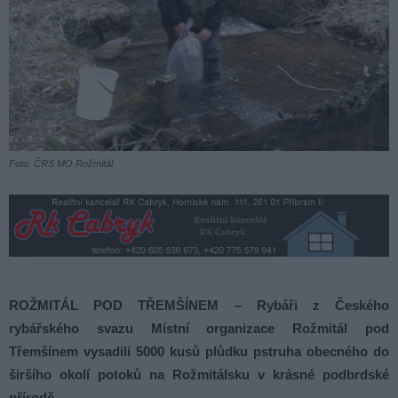
Foto: ČRS MO Rožmitál
ROŽMITÁL POD TŘEMŠÍNEM – Rybáři z Českého
rybářského svazu Místní organizace Rožmitál pod
Třemšínem vysadili 5000 kusů plůdku pstruha obecného do
širšího okolí potoků na Rožmitálsku v krásné podbrdské
přírodě.