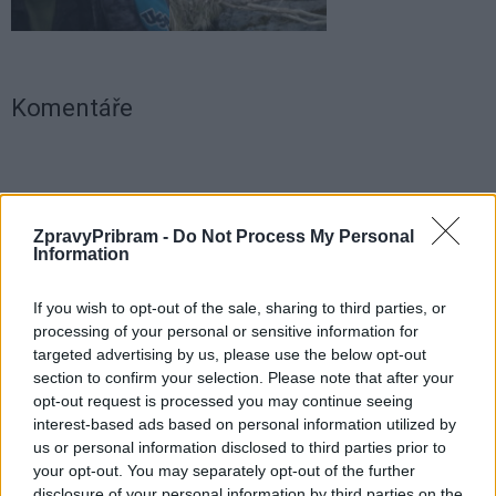
Komentáře
TAGY
Aleš Haluska
mládež
plod
pstruh
Rožmitál
ZpravyPribram -
Do Not Process My Personal
rybáři
voda
vysazení
Information
If you wish to opt-out of the sale, sharing to third parties, or
processing of your personal or sensitive information for
targeted advertising by us, please use the below opt-out
section to confirm your selection. Please note that after your
opt-out request is processed you may continue seeing
interest-based ads based on personal information utilized by
us or personal information disclosed to third parties prior to
your opt-out. You may separately opt-out of the further
Předchozí článek
Následující článek
disclosure of your personal information by third parties on the