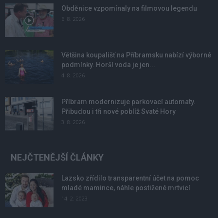
Obděnice vzpomínaly na filmovou legendu
6. 8. 2026
Většina koupališť na Příbramsku nabízí výborné
podmínky. Horší voda je jen...
4. 8. 2026
Příbram modernizuje parkovací automaty.
Přibudou i tři nové poblíž Svaté Hory
3. 8. 2026
NEJČTENĚJŠÍ ČLÁNKY
Lazsko zřídilo transparentní účet na pomoc
mladé mamince, náhle postižené mrtvicí
14. 2. 2023