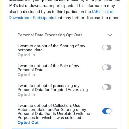
Radnice chystá obnovu „Malé
Chotilské muzeum zve na
IAB’s list of downstream participants. This information may
Kaňky“, možná připomene Italy
výstavu motorek připomene
also be disclosed by us to third parties on the
IAB’s List of
i závodníka Milana Špinku
Downstream Participants
that may further disclose it to other
third parties.
Personal Data Processing Opt Outs
SOUVISEJÍCÍ ČLÁNKY
VÍCE OD AUTORA
I want to opt-out of the Sharing of my
personal data.
Opted In
Rožmitálští hasiči sbírají ocenění
i reprezentují město doma i v zahraničí
I want to opt-out of the Sale of my
Personal Data.
Rožmitálsko
Opted In
I want to opt-out of processing my
Rožmitálský zámek představí obrazy
Personal Data for Targeted Advertising.
Ivana Bukovského. Vernisáž doplní
Opted In
koncert i fotografická výstava
Kultura
I want to opt-out of Collection, Use,
Retention, Sale, and/or Sharing of my
Rožmitál opravuje chodníky i silnice, nové
Personal Data that Is Unrelated with the
Purposes for which it was collected.
značení přibude u školy a v centru města
Opted Out
Rožmitálsko