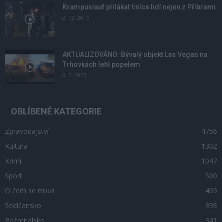
Krampuslauf přilákal tisíce lidí nejen z Příbrami
2. 12. 2016
AKTUALIZOVÁNO: Bývalý objekt Las Vegas na
Trhovkách lehl popelem
8. 7. 2023
OBLÍBENÉ KATEGORIE
Zpravodajství
4756
Kultura
1302
Krimi
1047
Sport
500
O čem se mluví
469
Sedlčansko
398
Rožmitálsko
341