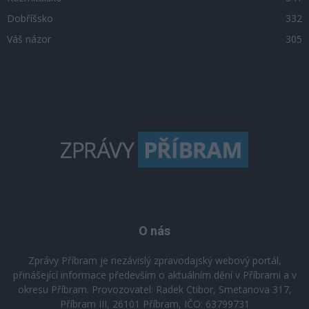
Dobříšsko
332
Váš názor
305
O nás
Zprávy Příbram je nezávislý zpravodajský webový portál,
přinášející informace především o aktuálním dění v Příbrami a v
okresu Příbram. Provozovatel: Radek Ctibor, Smetanova 317,
Příbram III, 26101 Příbram, IČO: 63799731