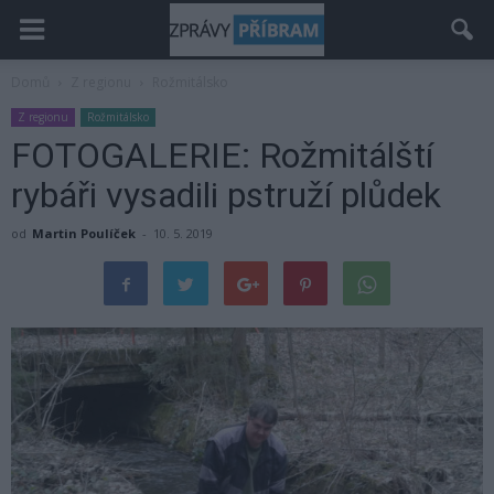
Domů
Z regionu
Rožmitálsko
Z regionu
Rožmitálsko
FOTOGALERIE: Rožmitálští
rybáři vysadili pstruží plůdek
od
Martin Poulíček
-
10. 5. 2019