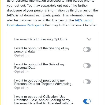
us or personal information disclosed to third parties prior to
your opt-out. You may separately opt-out of the further
disclosure of your personal information by third parties on the
IAB’s list of downstream participants. This information may
also be disclosed by us to third parties on the
IAB’s List of
Downstream Participants
that may further disclose it to other
third parties.
Personal Data Processing Opt Outs
I want to opt-out of the Sharing of my
personal data.
Jinecko
Opted In
Začala modernizace techniky jineckých
I want to opt-out of the Sale of my
dělostřelců
Personal Data.
Opted In
Radek Ctibor
-
20. 7. 2023
0
I want to opt-out of processing my
JINCE – Jinečtí dělostřelci se chystají vstoupit do nové éry modernizace
Personal Data for Targeted Advertising.
s přezbrojením na sofistikovanou a plně digitalizovanou techniku. 13.
Opted In
Dělostřelecký pluk, který dosud...
I want to opt-out of Collection, Use,
Retention, Sale, and/or Sharing of my
Personal Data that Is Unrelated with the