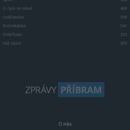
O čem se mluví
469
Sedlčansko
398
Rožmitálsko
341
Dobříšsko
332
Váš názor
305
O nás