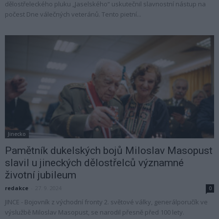
dělostřeleckého pluku „Jaselského“ uskutečnil slavnostní nástup na
počest Dne válečných veteránů. Tento pietní...
Jinecko
Pamětník dukelských bojů Miloslav Masopust
slavil u jineckých dělostřelců významné
životní jubileum
redakce
-
27. 9. 2024
0
JINCE - Bojovník z východní fronty 2. světové války, generálporučík ve
výslužbě Miloslav Masopust, se narodil přesně před 100 lety.