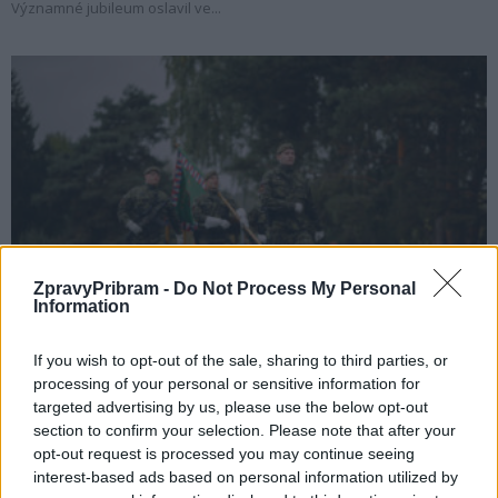
Významné jubileum oslavil ve...
Jinecko
ZpravyPribram -
Do Not Process My Personal
Information
Slavnostní nástup u 13. dělostřeleckého pluku:
Připomenutí 105 let od vzniku samostatného
If you wish to opt-out of the sale, sharing to third parties, or
Československa...
processing of your personal or sensitive information for
redakce
-
29. 10. 2023
0
targeted advertising by us, please use the below opt-out
section to confirm your selection. Please note that after your
JINCE - U 13. dělostřeleckého pluku si vojáci, občanští zaměstnanci a
opt-out request is processed you may continue seeing
hosté připomněli historické události, které se váží k 28. říjnu. Na
interest-based ads based on personal information utilized by
slavnostní nástup...