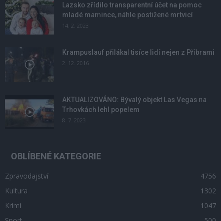
Lazsko zřídilo transparentní účet na pomoc
mladé mamince, náhle postižené mrtvicí
14. 2. 2023
Krampuslauf přilákal tisíce lidí nejen z Příbrami
2. 12. 2016
AKTUALIZOVÁNO: Bývalý objekt Las Vegas na
Trhovkách lehl popelem
8. 7. 2023
OBLÍBENÉ KATEGORIE
Zpravodajství
4756
Kultura
1302
Krimi
1047
Sport
500