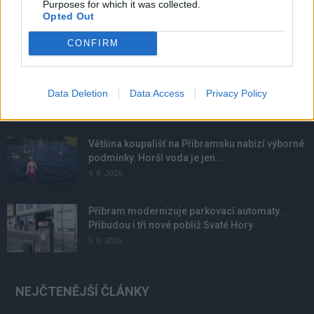
Purposes for which it was collected.
Opted Out
CONFIRM
NOVINKY
Obděnice vzpomínaly na filmovou legendu
6. 8. 2026
Data Deletion
Data Access
Privacy Policy
Většina koupališť na Příbramsku nabízí výborné
podmínky. Horší voda je jen...
4. 8. 2026
Příbram modernizuje parkovací automaty.
Přibudou i tři nové poblíž Svaté Hory
3. 8. 2026
NEJČTENĚJŠÍ ČLÁNKY