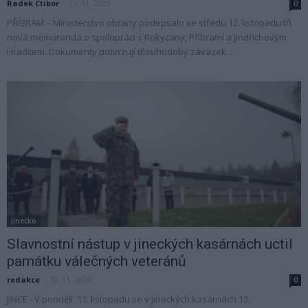
Radek Ctibor
-
15. 11. 2025
0
PŘÍBRAM – Ministerstvo obrany podepsalo ve středu 12. listopadu tři
nová memoranda o spolupráci s Rokycany, Příbramí a Jindřichovým
Hradcem. Dokumenty potvrzují dlouhodobý závazek...
Jinecko
Slavnostní nástup v jineckých kasárnách uctil
památku válečných veteránů
redakce
-
12. 11. 2024
0
JINCE - V pondělí 11. listopadu se v jineckých kasárnách 13.