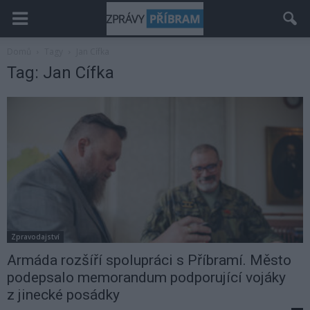
Domů
Tagy
Jan Cífka
Tag: Jan Cífka
Zpravodajství
Armáda rozšíří spolupráci s Příbramí. Město
podepsalo memorandum podporující vojáky
z jinecké posádky