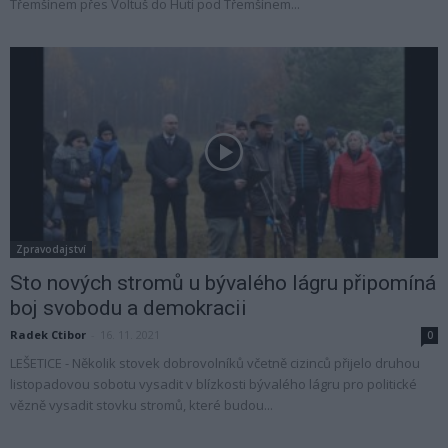
Třemšínem přes Voltuš do Hutí pod Třemšínem...
Zpravodajství
Sto nových stromů u bývalého lágru připomíná
boj svobodu a demokracii
Radek Ctibor
-
16. 11. 2021
0
LEŠETICE - Několik stovek dobrovolníků včetně cizinců přijelo druhou
listopadovou sobotu vysadit v blízkosti bývalého lágru pro politické
vězně vysadit stovku stromů, které budou...