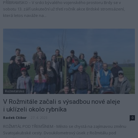
PŘÍBRAMSKO – V srdci bývalého vojenského prostoru Brdy se v
sobotu 13. září uskuteční už třetí ročník akce Brdské stromsázení,
která letos naváže na...
Rožmitálsko
V Rožmitále začali s výsadbou nové aleje
i uklízeli okolo rybníka
Radek Ctibor
-
27. 4. 2023
0
ROŽMITÁL POD TŘEMŠÍNEM - Město se chystá na zajímavou změnu
Svatojakubské cesty. Dvoukilometrový úsek z Rožmitálu pod