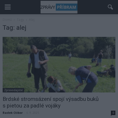
Domů
Tagy
Alej
Tag: alej
Zpravodajství
Brdské stromsázení spojí výsadbu buků
s pietou za padlé vojáky
Radek Ctibor
-
6. 9. 2025
0