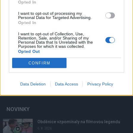
Opted In
I want to opt-out of processing my
Personal Data for Targeted Advertising.
Opted In
Zpravodajství
I want to opt-out of Collection, Use,
Svatohorská alej bude mít nové veřejné
Retention, Sale, and/or Sharing of my
osvětlení
Personal Data that Is Unrelated with the
Purposes for which it was collected.
Martin Poulíček
-
2. 1. 2020
0
Opted Out
PŘÍBRAM - Jedním z vítězných projektů participativního rozpočtu 2019
CONFIRM
byla i rekultivace Svatohorské aleje, kde má dojít k prořezu stromů,
instalaci laviček a nového...
Data Deletion
Data Access
Privacy Policy
NOVINKY
Obděnice vzpomínaly na filmovou legendu
6. 8. 2026