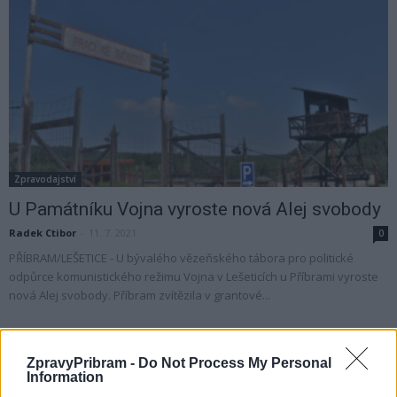
Zpravodajství
U Památníku Vojna vyroste nová Alej svobody
Radek Ctibor
-
11. 7. 2021
0
PŘÍBRAM/LEŠETICE - U bývalého vězeňského tábora pro politické
odpůrce komunistického režimu Vojna v Lešeticích u Příbrami vyroste
nová Alej svobody. Příbram zvítězila v grantové...
ZpravyPribram -
Do Not Process My Personal
Information