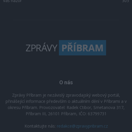
Váš názor
305
O nás
Zprávy Příbram je nezávislý zpravodajský webový portál,
přinášející informace především o aktuálním dění v Příbrami a v
okresu Příbram. Provozovatel: Radek Ctibor, Smetanova 317,
Příbram III, 26101 Příbram, IČO: 63799731
Kontaktujte nás:
redakce@zpravypribram.cz