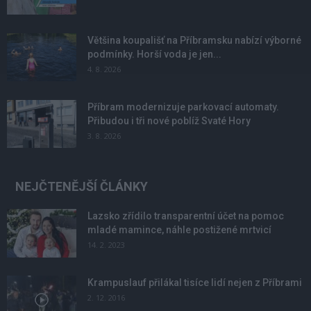
Většina koupališť na Příbramsku nabízí výborné
podmínky. Horší voda je jen...
4. 8. 2026
Příbram modernizuje parkovací automaty.
Přibudou i tři nové poblíž Svaté Hory
3. 8. 2026
NEJČTENĚJŠÍ ČLÁNKY
Lazsko zřídilo transparentní účet na pomoc
mladé mamince, náhle postižené mrtvicí
14. 2. 2023
Krampuslauf přilákal tisíce lidí nejen z Příbrami
2. 12. 2016