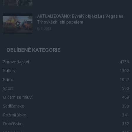
AKTUALIZOVÁNO: Bývalý objekt Las Vegas na
Trhovkách lehl popelem
8. 7. 2023
OBLÍBENÉ KATEGORIE
Zpravodajství
4756
Kultura
1302
Krimi
1047
Sport
500
O čem se mluví
469
Sedlčansko
398
Rožmitálsko
341
Dobříšsko
332