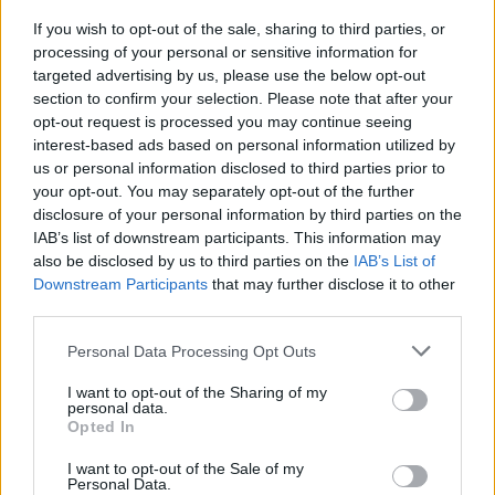
If you wish to opt-out of the sale, sharing to third parties, or
processing of your personal or sensitive information for
targeted advertising by us, please use the below opt-out
section to confirm your selection. Please note that after your
opt-out request is processed you may continue seeing
interest-based ads based on personal information utilized by
Zpravodajství
us or personal information disclosed to third parties prior to
Začala výměna veřejného osvětlení ve
your opt-out. You may separately opt-out of the further
Svatohorské aleji
disclosure of your personal information by third parties on the
IAB’s list of downstream participants. This information may
Martin Poulíček
-
17. 8. 2020
0
also be disclosed by us to third parties on the
IAB’s List of
PŘÍBRAM – V těchto dnech začala výměna veřejného osvětlení ve
Downstream Participants
that may further disclose it to other
Svatohorské aleji. Celkem jde o výměnu 26 Ks stožárů veřejného
third parties.
osvětlení a svítidel. Ty...
Personal Data Processing Opt Outs
I want to opt-out of the Sharing of my
personal data.
Opted In
I want to opt-out of the Sale of my
Personal Data.