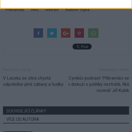
TAGY
alej
Armáda ČR
Brské stromosázení
Jince
Příbramsko
Velcí
veteráni
Vladimír Chyba
Předchozí článek
Následující článek
V Lazsku se zítra chystá
Cynikův podcast: Příbramáci se
odpoledne plné zábavy a hudby
v diskuzi s politiky neztratili, říká
novinář Jiří Kubík
SOUVISEJÍCÍ ČLÁNKY
VÍCE OD AUTORA