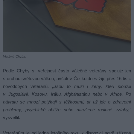
Vladimír Chyba.
Podle Chyby si veřejnost často válečné veterány spojuje jen
s druhou světovou válkou, avšak v Česku dnes žije přes 16 tisíc
novodobých veteránů.
„Jsou to muži i ženy, kteří sloužili
v Jugoslávii, Kosovu, Iráku, Afghánistánu nebo v Africe. Po
návratu se mnozí potýkají s těžkostmi, ať už jde o zdravotní
problémy, psychické obtíže nebo narušené rodinné vztahy,“
vysvětlil.
Veteránům je od ledna letošního roku k dispozici nově zřízená