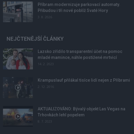
Příbram modernizuje parkovací automaty.
Přibudou i tři nové poblíž Svaté Hory
3. 8. 2026
NEJČTENĚJŠÍ ČLÁNKY
Lazsko zřídilo transparentní účet na pomoc
mladé mamince, náhle postižené mrtvicí
14. 2. 2023
Krampuslauf přilákal tisíce lidí nejen z Příbrami
2. 12. 2016
AKTUALIZOVÁNO: Bývalý objekt Las Vegas na
Trhovkách lehl popelem
8. 7. 2023