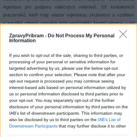
Agentura pro podporu válečných veteránů. Síť kontaktních
pracovníků, kteří mají vlastní vojenskou zkušenost a vzdělání
v sociální oblasti, pomáhá řešit nejrůznější životní situace – od
exekucí a závislostí až po podporu rodinných vztahů.
ZpravyPribram -
Do Not Process My Personal
Information
„Naší rolí je stát při veteránech, být jim nablízku a nabídnout jim
i jejich rodinám konkrétní pomoc. Ukazujeme jim, že na své
If you wish to opt-out of the sale, sharing to third parties, or
processing of your personal or sensitive information for
problémy nejsou sami,“
doplnil Chyba.
targeted advertising by us, please use the below opt-out
section to confirm your selection. Please note that after your
Organizátoři Brdského stromsázení věří, že účast veřejnosti
opt-out request is processed you may continue seeing
pomůže nejen k obnově brdské krajiny, ale i k většímu
interest-based ads based on personal information utilized by
us or personal information disclosed to third parties prior to
porozumění a úctě k lidem, kteří sloužili v zahraničních misích.
your opt-out. You may separately opt-out of the further
disclosure of your personal information by third parties on the
IAB’s list of downstream participants. This information may
also be disclosed by us to third parties on the
IAB’s List of
Downstream Participants
that may further disclose it to other
third parties.