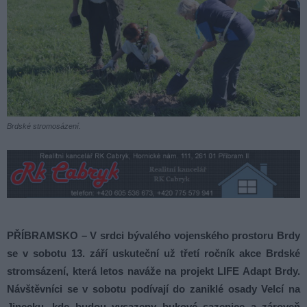
Brdské stromosázení.
PŘÍBRAMSKO
– V srdci bývalého vojenského prostoru Brdy
se v sobotu 13. září uskuteční už třetí ročník akce Brdské
stromsázení, která letos naváže na projekt LIFE Adapt Brdy.
Návštěvníci se v sobotu podívají do zaniklé osady Velcí na
Jinecku, kde budou vysazeny bukové sazenice a zároveň