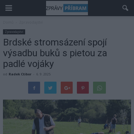
Domů
Zpravodajství
Zpravodajství
Brdské stromsázení spojí
výsadbu buků s pietou za
padlé vojáky
od
Radek Ctibor
-
6. 9. 2025