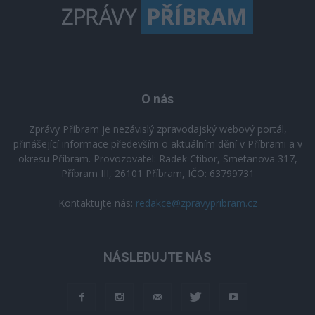
O nás
Zprávy Příbram je nezávislý zpravodajský webový portál,
přinášející informace především o aktuálním dění v Příbrami a v
okresu Příbram. Provozovatel: Radek Ctibor, Smetanova 317,
Příbram III, 26101 Příbram, IČO: 63799731
Kontaktujte nás:
redakce@zpravypribram.cz
NÁSLEDUJTE NÁS