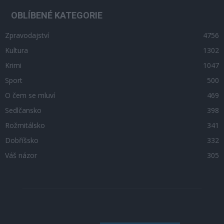
OBLÍBENÉ KATEGORIE
Zpravodajství
4756
Kultura
1302
Krimi
1047
Sport
500
O čem se mluví
469
Sedlčansko
398
Rožmitálsko
341
Dobříšsko
332
Váš názor
305