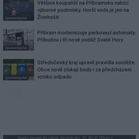
Většina koupališť na Příbramsku nabízí
výborné podmínky. Horší voda je jen na
Živohošti
Zpravodajství
Příbram modernizuje parkovací automaty.
Přibudou i tři nové poblíž Svaté Hory
Zpravodajství
Středočeský kraj upravil pravidla soutěže.
Obce nově získají body i za předcházení
vzniku odpadu
Zpravodajství