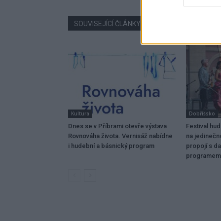
SOUVISEJÍCÍ ČLÁNKY
VÍCE OD AUTORA
Kultura
Dobříšsko
Dnes se v Příbrami otevře výstava
Festival hu
Rovnováha života. Vernisáž nabídne
na jedinečn
i hudební a básnický program
propojí s da
programem