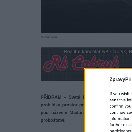
Svatá Hora.
ZpravyPri
If you wish 
PŘÍBRAM – Svatá Hora pořádá v neděli 2
sensitive in
prohlídky prostor proboštství, které je no
confirm you
continue se
pod názvem Madony v kovu a z kovu v pr
information 
proboštství.
further disc
participants