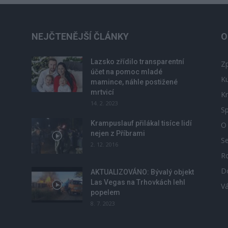
NEJČTENĚJŠÍ ČLÁNKY
O
Lazsko zřídilo transparentní
Zp
účet na pomoc mladé
Ku
mamince, náhle postižené
mrtvicí
Kr
14. 2. 2023
Sp
Krampuslauf přilákal tisíce lidí
O
nejen z Příbrami
S
2. 12. 2016
R
D
u
AKTUALIZOVÁNO: Bývalý objekt
Las Vegas na Trhovkách lehl
V
popelem
8. 7. 2023