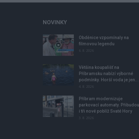
NOVINKY
Obděnice vzpomínaly na
filmovou legendu
6. 8. 2026
Většina koupališť na
Příbramsku nabízí výborné
podmínky. Horší voda je jen...
4. 8. 2026
Příbram modernizuje
parkovací automaty. Přibudo
i tři nové poblíž Svaté Hory
3. 8. 2026