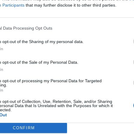
ově zrestaurované barokní hodiny v biskupském pokoji, na
Participants
that may further disclose it to other third parties.
Češka z nedalekých Zbenic. Dále si bude možné prohlédnout
do prohlídku nestihne tuto neděli bude mít ještě šanci na
l Data Processing Opt Outs
o opt-out of the Sharing of my personal data.
In
o opt-out of the Sale of my Personal Data.
In
m
proboštství
Svatá Hora
výstava
to opt-out of processing my Personal Data for Targeted
ing.
In
o opt-out of Collection, Use, Retention, Sale, and/or Sharing
ersonal Data that Is Unrelated with the Purposes for which it
lected.
Out
Následující článek
Rožmitálský zámek ožívá kulturními akcemi
CONFIRM