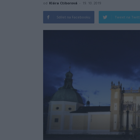
od
Klára Ctiborová
-
19. 10. 2019
Sdílet na Facebooku
Tweet na Twit