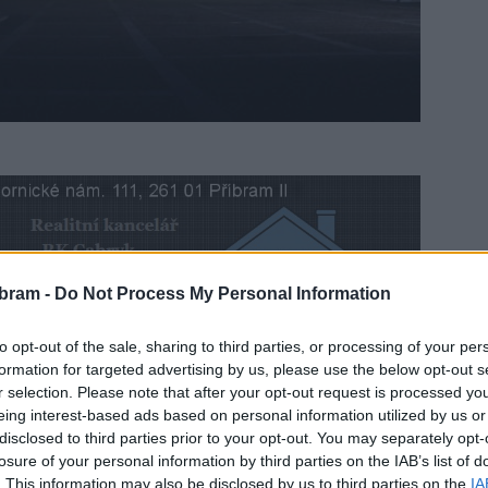
bram -
Do Not Process My Personal Information
to opt-out of the sale, sharing to third parties, or processing of your per
0. října od půl jedenácté dopoledne a od 16 hodin
formation for targeted advertising by us, please use the below opt-out s
rmálně nepřístupné. Součástí prohlídky je také výstava
r selection. Please note that after your opt-out request is processed y
eing interest-based ads based on personal information utilized by us or
ostoru tzv. klenotnice, která se nachází právě na
disclosed to third parties prior to your opt-out. You may separately opt-
losure of your personal information by third parties on the IAB’s list of
. This information may also be disclosed by us to third parties on the
IA