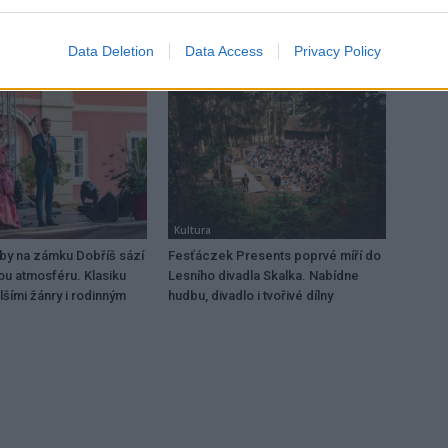
Data Deletion
Data Access
Privacy Policy
Kultura
dby na zámku Dobříš sází
Fesťáczek Presents poprvé míří do
ou atmosféru. Klasiku
Lesního divadla Skalka. Nabídne
lšími žánry i rodinným
hudbu, divadlo i tvořivé dílny