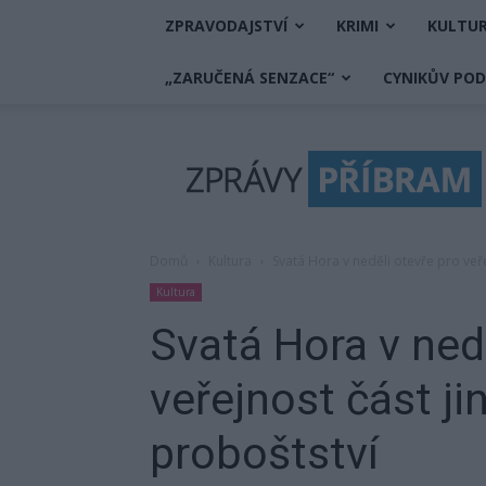
ZPRAVODAJSTVÍ
KRIMI
KULTU
„ZARUČENÁ SENZACE“
CYNIKŮV PO
Zprávy
Příbram
Domů
Kultura
Svatá Hora v neděli otevře pro veř
Kultura
Svatá Hora v ned
veřejnost část j
proboštství