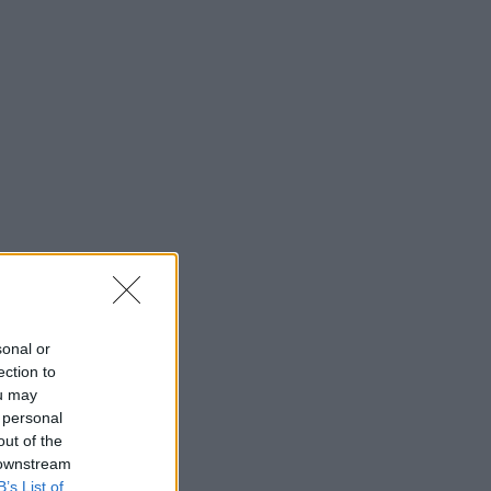
sonal or
ection to
ou may
 personal
out of the
 downstream
B’s List of