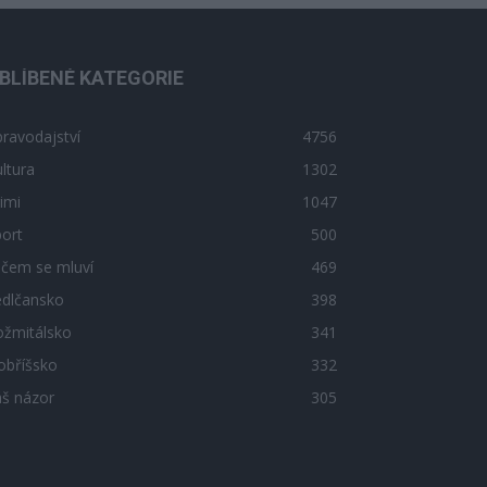
BLÍBENÉ KATEGORIE
ravodajství
4756
ltura
1302
imi
1047
ort
500
 čem se mluví
469
edlčansko
398
ožmitálsko
341
obříšsko
332
áš názor
305