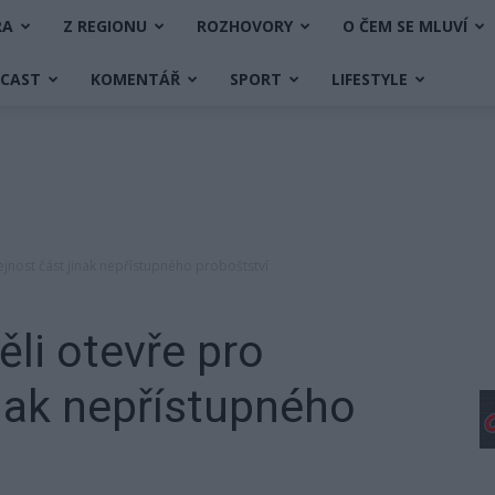
RA
Z REGIONU
ROZHOVORY
O ČEM SE MLUVÍ
DCAST
KOMENTÁŘ
SPORT
LIFESTYLE
ejnost část jinak nepřístupného proboštství
ěli otevře pro
inak nepřístupného