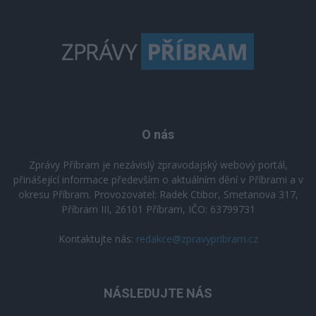
O nás
Zprávy Příbram je nezávislý zpravodajský webový portál,
přinášející informace především o aktuálním dění v Příbrami a v
okresu Příbram. Provozovatel: Radek Ctibor, Smetanova 317,
Příbram III, 26101 Příbram, IČO: 63799731
Kontaktujte nás:
redakce@zpravypribram.cz
NÁSLEDUJTE NÁS