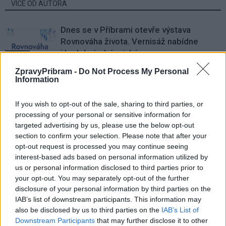
VÍCE OD AUTORA
Dnes se v Příbrami otevře výstava
Rovnováha života. Vernisáž nabídne
i hudební a básnický program
Kultura
ZpravyPribram -
Do Not Process My Personal
Festival hudby na zámku Dobříš sází na
Information
jedinečnou atmosféru. Klasiku propojí
s dalšími žánry i rodinným programem
Dobříšsko
If you wish to opt-out of the sale, sharing to third parties, or
processing of your personal or sensitive information for
targeted advertising by us, please use the below opt-out
Fesťáczek Presents poprvé míří do
section to confirm your selection. Please note that after your
Lesního divadla Skalka. Nabídne hudbu,
opt-out request is processed you may continue seeing
divadlo i tvořivé dílny
Kultura
interest-based ads based on personal information utilized by
us or personal information disclosed to third parties prior to
your opt-out. You may separately opt-out of the further
disclosure of your personal information by third parties on the
IAB’s list of downstream participants. This information may
also be disclosed by us to third parties on the
IAB’s List of
Downstream Participants
that may further disclose it to other