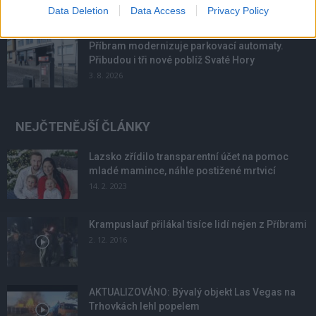
4. 8. 2026
Data Deletion
Data Access
Privacy Policy
Příbram modernizuje parkovací automaty.
Přibudou i tři nové poblíž Svaté Hory
3. 8. 2026
NEJČTENĚJŠÍ ČLÁNKY
Lazsko zřídilo transparentní účet na pomoc
mladé mamince, náhle postižené mrtvicí
14. 2. 2023
Krampuslauf přilákal tisíce lidí nejen z Příbrami
2. 12. 2016
AKTUALIZOVÁNO: Bývalý objekt Las Vegas na
Trhovkách lehl popelem