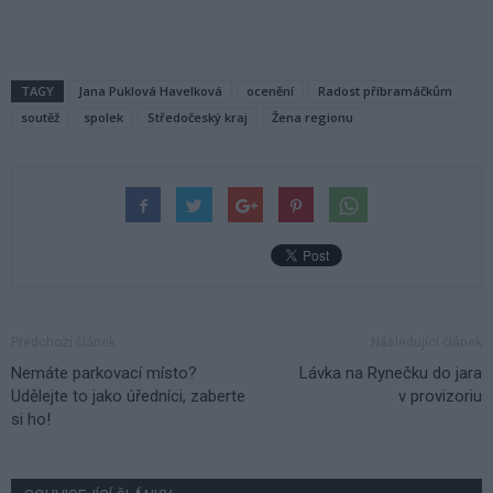
TAGY
Jana Puklová Havelková
ocenění
Radost příbramáčkům
soutěž
spolek
Středočeský kraj
Žena regionu
Předchozí článek
Následující článek
Nemáte parkovací místo?
Lávka na Rynečku do jara
Udělejte to jako úředníci, zaberte
v provizoriu
si ho!