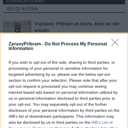
SOUVISEJÍCÍ ČLÁNKY
VÍCE OD AUTORA
Vojtaano: Příbram je místo, kam se rád
vracím
Rozhovory
ZpravyPribram -
Do Not Process My Personal
Information
Daniel Rosenbaum potřeboval změnit
prostředí. Teď bude naším soupeřem,
If you wish to opt-out of the sale, sharing to third parties, or
říká jeho otec
Rozhovory
processing of your personal or sensitive information for
targeted advertising by us, please use the below opt-out
Drážkov zažil herecký koncert legend
section to confirm your selection. Please note that after your
opt-out request is processed you may continue seeing
interest-based ads based on personal information utilized by
Kultura
us or personal information disclosed to third parties prior to
your opt-out. You may separately opt-out of the further
disclosure of your personal information by third parties on the
IAB’s list of downstream participants. This information may
also be disclosed by us to third parties on the
IAB’s List of