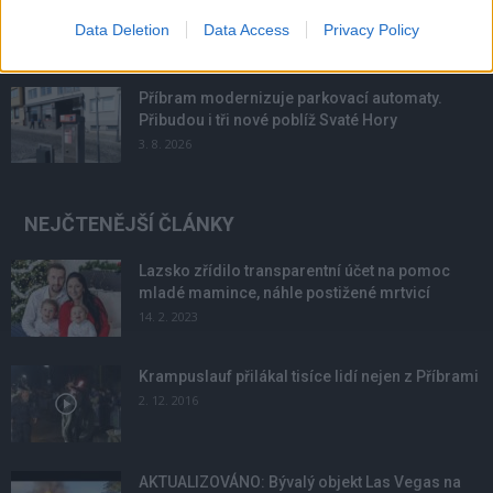
podmínky. Horší voda je jen...
Data Deletion
Data Access
Privacy Policy
4. 8. 2026
Příbram modernizuje parkovací automaty.
Přibudou i tři nové poblíž Svaté Hory
3. 8. 2026
NEJČTENĚJŠÍ ČLÁNKY
Lazsko zřídilo transparentní účet na pomoc
mladé mamince, náhle postižené mrtvicí
14. 2. 2023
Krampuslauf přilákal tisíce lidí nejen z Příbrami
2. 12. 2016
AKTUALIZOVÁNO: Bývalý objekt Las Vegas na