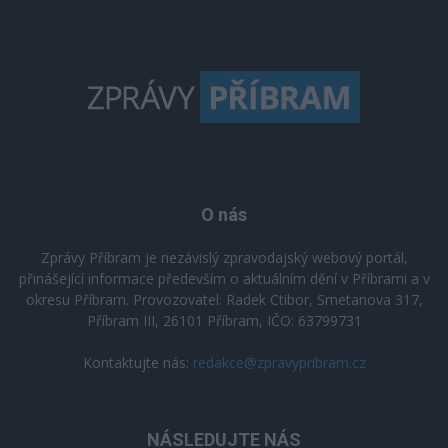
O nás
Zprávy Příbram je nezávislý zpravodajský webový portál,
přinášející informace především o aktuálním dění v Příbrami a v
okresu Příbram. Provozovatel: Radek Ctibor, Smetanova 317,
Příbram III, 26101 Příbram, IČO: 63799731
Kontaktujte nás:
redakce@zpravypribram.cz
NÁSLEDUJTE NÁS