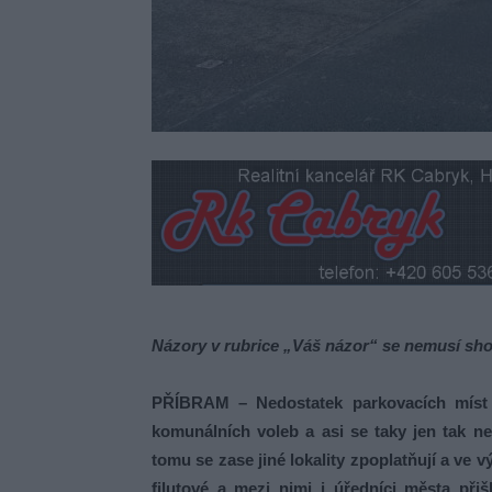
Názory v rubrice „Váš názor“ se nemusí sho
PŘÍBRAM – Nedostatek parkovacích míst j
komunálních voleb a asi se taky jen tak nev
tomu se zase jiné lokality zpoplatňují a ve 
filutové a mezi nimi i úředníci města při