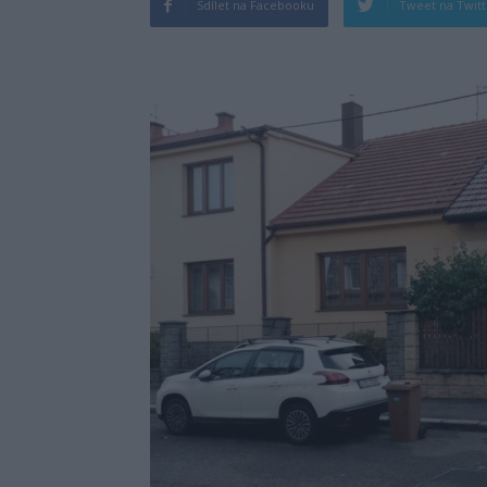
Sdílet na Facebooku
Tweet na Twit