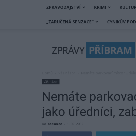
ZPRAVODAJSTVÍ
KRIMI
KULTU
„ZARUČENÁ SENZACE“
CYNIKŮV PO
Zprávy
Příbram
Domů
Váš názor
Nemáte parkovací místo? Udělejt
Váš názor
Nemáte parkovac
jako úředníci, za
od
redakce
-
1. 10. 2019