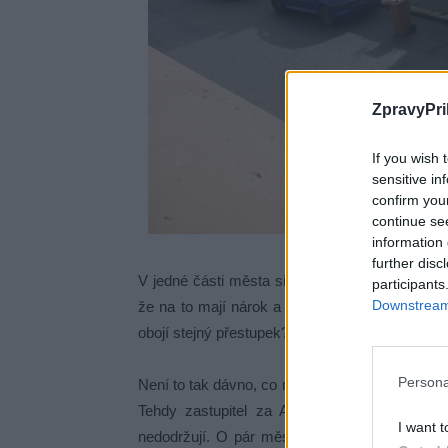
ZpravyPri
If you wish 
sensitive in
confirm you
continue se
information 
further disc
V jedné části města si lidé svévolně zabírají 
participants
Downstream 
že na to mají nárok a v jiných se rozdávají po
obojí stejný přestupek?
Persona
Není to tak dávno, co na jednom ze zasedání z
Tehdy zastupitel za ANO František Hauser 
I want t
nedodržují. O pár měsíců později toto tvrzení