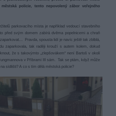
 městská policie, tento nepovolený zábor veřejného
telů parkovacího místa je například vedoucí stavebního
ísto před svým domem zabírá dvěma popelnicemi a chraň
zaparkovat… Pravda, spousta lidí je navíc ještě tak zblblá,
idu zaparkovala, tak raději krouží s autem kolem, dokud
knout, že s takovýmto „zlepšovákem“ není Bartoš v okolí
ungmannova v Příbrami III sám. Tak se ptám, když může
é na sídlišti? A co s tím dělá městská policie?