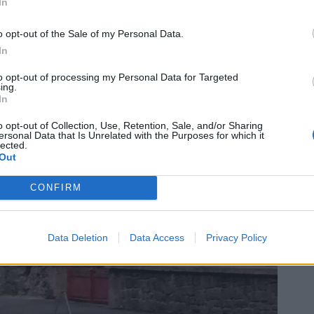
In
o, aby lidé dodržovali nějaká pravidla, když je nedodržují
o opt-out of the Sale of my Personal Data.
In
Radek Ctibor
to opt-out of processing my Personal Data for Targeted
ing.
In
o opt-out of Collection, Use, Retention, Sale, and/or Sharing
ersonal Data that Is Unrelated with the Purposes for which it
lected.
Out
CONFIRM
Data Deletion
Data Access
Privacy Policy