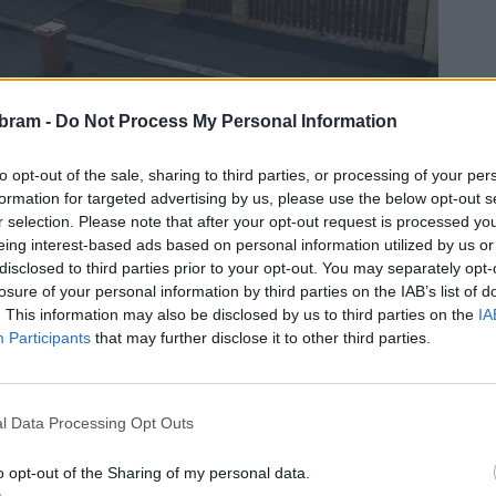
bram -
Do Not Process My Personal Information
to opt-out of the sale, sharing to third parties, or processing of your per
formation for targeted advertising by us, please use the below opt-out s
r selection. Please note that after your opt-out request is processed y
eing interest-based ads based on personal information utilized by us or
disclosed to third parties prior to your opt-out. You may separately opt-
losure of your personal information by third parties on the IAB’s list of
parkovací místa před svými domy, protože si zkrátka myslí,
. This information may also be disclosed by us to third parties on the
IA
Participants
that may further disclose it to other third parties.
kuty za to, když auto stojí z části na trávě? Není náhodou
l Data Processing Opt Outs
astupitelstva se probírala vyhláška o pohybu psů po městě.
řekl, že u vyhlášek je obecně problém, že je lidé moc
o opt-out of the Sharing of my personal data.
 zopakoval na jedné z tiskových konferencí i starosta Jan