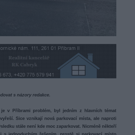
dovat s názory redakce.
e v Příbrami problém, byl jedním z hlavních témat
yřeší. Sice vznikají nová parkovací místa, ale naproti
výsledku stále není kde moc zaparkovat. Nicméně někteří
šli s jednoduchým řešením, prostě si parkovací místo