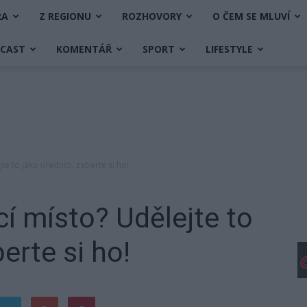
RA
Z REGIONU
ROZHOVORY
O ČEM SE MLUVÍ
DCAST
KOMENTÁŘ
SPORT
LIFESTYLE
e to jako úředníci, zaberte si ho!
í místo? Udělejte to
berte si ho!