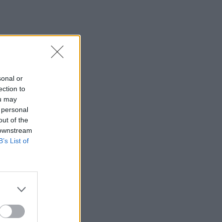
sonal or
ection to
ou may
 personal
out of the
 downstream
B’s List of