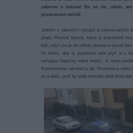
zaberou a hotovo! Ba co víc, nikdo, ani
prostranství neřeší.
Jedním z takových vykuků a samozvaných drži
úřadu Přemek Bartoš, který si pravidelně m
bůh, když mu je dá někdo stranou a dovolí tam 
že místo, aby ty popelnice dala pryč a v kl
nenajdou klasicky volné místo. A nutno podot
Komenského náměstí a ulic Smetanova nebo J
on a další, proč by tohle nemohli dělat třeba lid