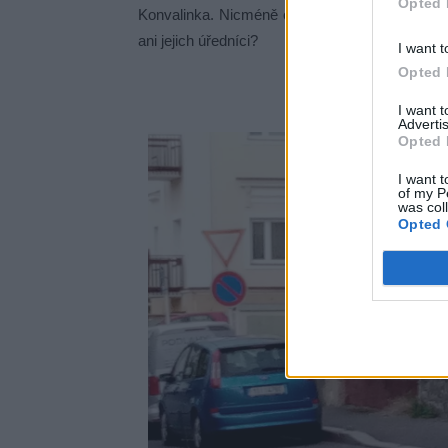
Opted 
Konvalinka. Nicméně otázka zní: Jak chce měst
ani jejich úředníci?
I want t
Opted 
I want 
Advertis
Opted 
I want t
of my P
was col
Opted 