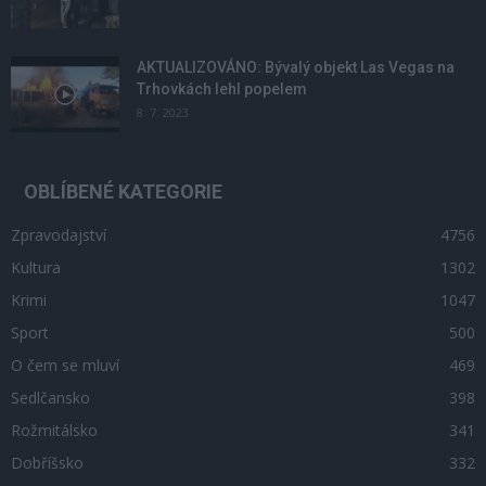
AKTUALIZOVÁNO: Bývalý objekt Las Vegas na
Trhovkách lehl popelem
8. 7. 2023
OBLÍBENÉ KATEGORIE
Zpravodajství
4756
Kultura
1302
Krimi
1047
Sport
500
O čem se mluví
469
Sedlčansko
398
Rožmitálsko
341
Dobříšsko
332