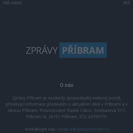
Váš názor
305
O nás
Zprávy Příbram je nezávislý zpravodajský webový portál,
přinášející informace především o aktuálním dění v Příbrami a v
okresu Příbram. Provozovatel: Radek Ctibor, Smetanova 317,
Příbram III, 26101 Příbram, IČO: 63799731
Kontaktujte nás:
redakce@zpravypribram.cz