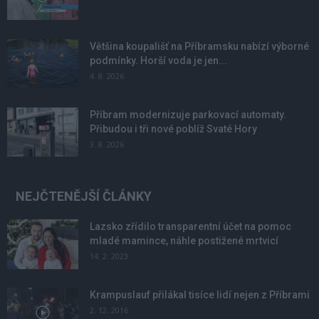
Většina koupališť na Příbramsku nabízí výborné
podmínky. Horší voda je jen...
4. 8. 2026
Příbram modernizuje parkovací automaty.
Přibudou i tři nové poblíž Svaté Hory
3. 8. 2026
NEJČTENĚJŠÍ ČLÁNKY
Lazsko zřídilo transparentní účet na pomoc
mladé mamince, náhle postižené mrtvicí
14. 2. 2023
Krampuslauf přilákal tisíce lidí nejen z Příbrami
2. 12. 2016