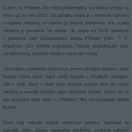
O tom, že Příbram chce řešit problematiku vizuálního smogu se
mluví už od roku 2019. Od začátku února je v platnosti Nařízení
o regulaci reklamy, ve kterém je přesně stanoveno, kde a jaká
reklama je povolena. Ve středu 16. února od 16.30 proběhne
v jednacím sále Zastupitelstva města Příbram (nám. T. G.
Masaryka 121) veřejné projednání. Tématy projednávání jsou:
vizuální smog, nařízení města a navazující kroky.
„Schválení zmíněného nařízení je prvním účelným krokem, který
mohou města učinit, když chtějí bojovat s vizuálním smogem.
Jde o krok, který v řadě měst pomohl vyčistit ulice od rušivé
reklamy a navrátit městům jejich přirozený vzhled. Věřím, že se
toto postupně bude dařit i v Příbrami,“
říká místostarosta Martin
Buršík.
Nově tedy nebude možné umisťovat reklamu například na
zábradlí, ploty, sloupy veřejného osvětlení, využívat zařízení