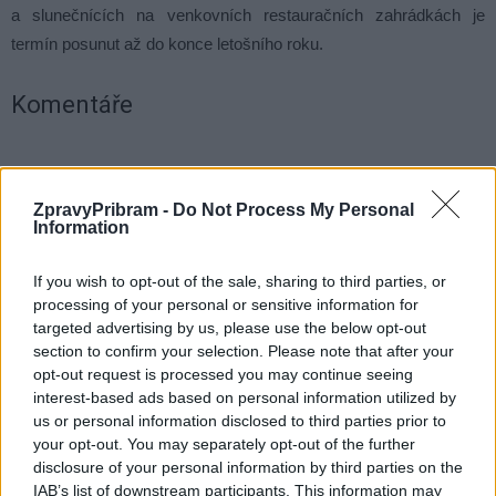
a slunečnících na venkovních restauračních zahrádkách je
termín posunut až do konce letošního roku.
Komentáře
ZpravyPribram -
Do Not Process My Personal
TAGY
diskuze
omezení
reklama
vizuální smog
Information
If you wish to opt-out of the sale, sharing to third parties, or
processing of your personal or sensitive information for
targeted advertising by us, please use the below opt-out
section to confirm your selection. Please note that after your
opt-out request is processed you may continue seeing
interest-based ads based on personal information utilized by
us or personal information disclosed to third parties prior to
your opt-out. You may separately opt-out of the further
Předchozí článek
Následující článek
disclosure of your personal information by third parties on the
Dobříš chce být ekologičtější
Příbram daň z nemovitosti
IAB’s list of downstream participants. This information may