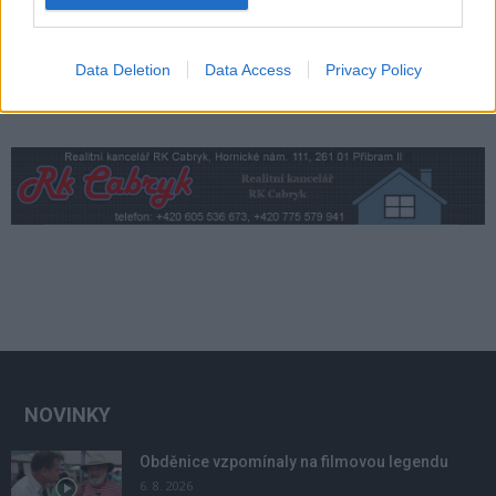
Data Deletion
Data Access
Privacy Policy
NOVINKY
Obděnice vzpomínaly na filmovou legendu
6. 8. 2026