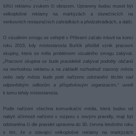
šířící reklamu zvukem či obrazem. Upraveny budou muset být
velkoplošné reklamy na markýzách a slunečnících na
venkovních restauračních zahrádkách a předzahrádkách, a další.
O vizuálním smogu se veřejně v Příbrami začalo mluvit na konci
roku 2019, kdy místostarosta Buršík přislíbil vznik pracovní
skupiny, která se měla problémem vizuálního smogu zabývat.
„Pracovní skupina se bude pravidelně zabývat podněty občanů
na nevhodnou reklamu a na základě rozhodnutí starosty města
nebo rady města bude poté nařízeno odstranění těchto vad
odpovědným odborům a příspěvkovým organizacím,“
uvedl
k tomu tehdy místostarosta.
Podle nařízení všechna komunikační média, která budou od
nabytí účinnosti nařízení v rozporu s novými pravidly, mají být
odstraněna či dle pravidel upravena do 30. června letošního roku
s tím, že u stávající velkoplošné reklamy na markýzách