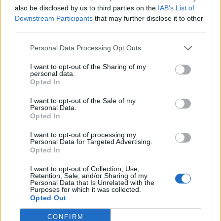
a bude řešit i problém vody
zvyšovat nebude
also be disclosed by us to third parties on the
IAB’s List of
Downstream Participants
that may further disclose it to other
third parties.
SOUVISEJÍCÍ ČLÁNKY
Personal Data Processing Opt Outs
VÍCE OD AUTORA
I want to opt-out of the Sharing of my
personal data.
Většina koupališť na Příbramsku nabízí
Opted In
výborné podmínky. Horší voda je jen na
Živohošti
I want to opt-out of the Sale of my
Zpravodajství
Personal Data.
Opted In
Příbram modernizuje parkovací automaty.
Přibudou i tři nové poblíž Svaté Hory
I want to opt-out of processing my
Personal Data for Targeted Advertising.
Zpravodajství
Opted In
I want to opt-out of Collection, Use,
Středočeský kraj upravil pravidla soutěže.
Retention, Sale, and/or Sharing of my
Obce nově získají body i za předcházení
Personal Data that Is Unrelated with the
Purposes for which it was collected.
vzniku odpadu
Zpravodajství
Opted Out
CONFIRM