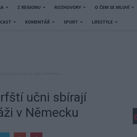
RA
Z REGIONU
ROZHOVORY
O ČEM SE MLUVÍ
DCAST
KOMENTÁŘ
SPORT
LIFESTYLE
bírají zkušenosti na stáži v Německu
fští učni sbírají
táži v Německu