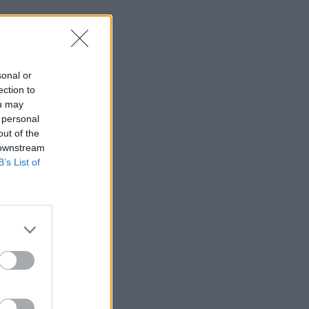
sonal or
ection to
ou may
 personal
out of the
 downstream
B’s List of