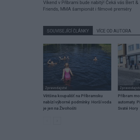
Víkend v Příbrami bude nabitý! Čeká vás Bert &
Friends, MMA šampionát i filmové premiéry
SOUVISEJÍCÍ ČLÁNKY
VÍCE OD AUTORA
Zpravodajství
Zpravodajstv
Většina koupališť na Příbramsku
Příbram mo
nabízí výborné podmínky. Horší voda
automaty. Př
je jen na Živohošti
Svaté Hory