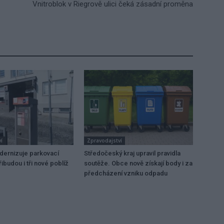
Vnitroblok v Riegrově ulici čeká zásadní proměna
í
Zpravodajství
dernizuje parkovací
Středočeský kraj upravil pravidla
ibudou i tři nové poblíž
soutěže. Obce nově získají body i za
předcházení vzniku odpadu