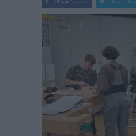
Sdílet na Facebooku
Tweet na Twit