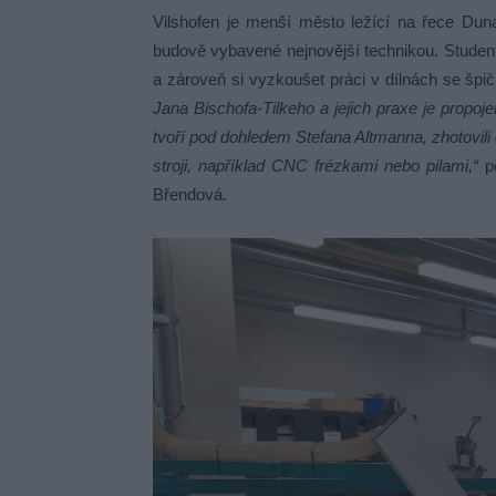
Vilshofen je menší město ležící na řece Duna
budově vybavené nejnovější technikou. Studen
a zároveň si vyzkoušet práci v dílnách se š
Jana Bischofa-Tilkeho a jejich praxe je propoj
tvoří pod dohledem Stefana Altmanna, zhotovili 
stroji, například CNC frézkami nebo pilami,“
po
Břendová.