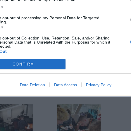
gionu. Navštívili barokní klášterní kostel a pivovarské
In
 čeká výlet do Mnichova spojený s prohlídkou BMW muzea
to opt-out of processing my Personal Data for Targeted
ing.
In
ým fondem budoucnosti a organizací Tandem. Spolupráce
o opt-out of Collection, Use, Retention, Sale, and/or Sharing
023, kdy se uskutečnila první společná odborná praxe.
ersonal Data that Is Unrelated with the Purposes for which it
lected.
Out
CONFIRM
Data Deletion
Data Access
Privacy Policy