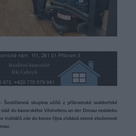
stičlenná skupina učňů z příbramské waldorfské
ou stáž do bavorského Vilshofenu an der Donau nedaleko
ce truhlářů zde do konce října získává cenné zkušenosti
onau.