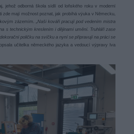
j, jehož odborná škola sídlí od loňského roku v moderní
ti zde mají možnost poznat, jak probíhá výuka v Německu,
pičkovým zázemím.
„Naši kováři pracují pod vedením mistra
ena s technickým kreslením i dějinami umění. Truhláři zase
dekorační poličku na svíčku a nyní se připravují na práci se
psala učitelka německého jazyka a vedoucí výpravy Iva