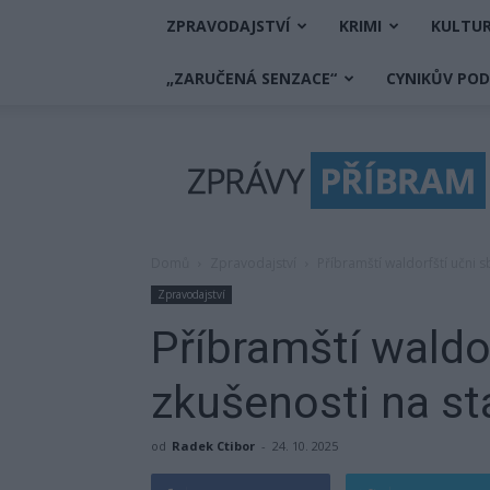
ZPRAVODAJSTVÍ
KRIMI
KULTU
„ZARUČENÁ SENZACE“
CYNIKŮV PO
Zprávy
Příbram
Domů
Zpravodajství
Příbramští waldorfští učni s
Zpravodajství
Příbramští waldor
zkušenosti na s
od
Radek Ctibor
-
24. 10. 2025