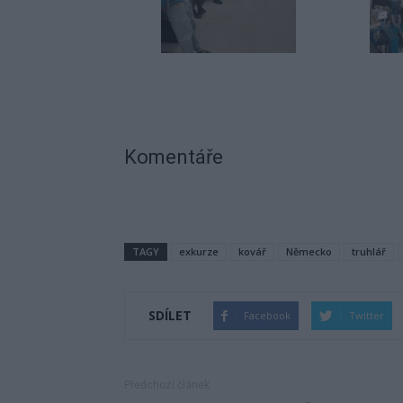
Komentáře
TAGY
exkurze
kovář
Německo
truhlář
SDÍLET
Facebook
Twitter
Předchozí článek