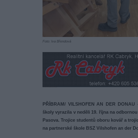
Foto: Iva Břendová
PŘÍBRAM/ VILSHOFEN AN DER DONAU – Še
školy vyrazila v neděli 19. října na odborn
Pasova. Trojice studentů oboru kovář a troji
na partnerské škole BSZ Vilshofen an der D