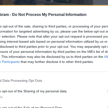
bram -
Do Not Process My Personal Information
to opt-out of the sale, sharing to third parties, or processing of your per
formation for targeted advertising by us, please use the below opt-out s
r selection. Please note that after your opt-out request is processed y
eing interest-based ads based on personal information utilized by us or
disclosed to third parties prior to your opt-out. You may separately opt-
losure of your personal information by third parties on the IAB’s list of
. This information may also be disclosed by us to third parties on the
IA
Participants
that may further disclose it to other third parties.
íprava. Tu vedla sama Iva Břendová, která je certifikovanou
l Data Processing Opt Outs
a česko-německých výměn mládeže Tandem.
„Začali jsme už
o opt-out of the Sharing of my personal data.
t jazykovou přípravu s praxí a studenti se hned první dny
In
a.
o opt-out of the Sale of my Personal Data.