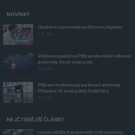
NOVINKY
Obděnice vzpomínaly na filmovou legendu
6. 8. 2026
Většina koupališť na Příbramsku nabízí výborné
podmínky. Horší voda je jen...
4. 8. 2026
Příbram modernizuje parkovací automaty.
Přibudou i tři nové poblíž Svaté Hory
3. 8. 2026
NEJČTENĚJŠÍ ČLÁNKY
Lazsko zřídilo transparentní účet na pomoc