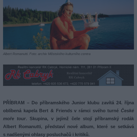
Albert Romanutti. Foto: archiv Městského kulturního centra
PŘÍBRAM – Do příbramského Junior klubu zavítá 24. října
oblíbená kapela Bert & Friends v rámci svého turné
České
moře tour
. Skupina, v jejímž čele stojí příbramský rodák
Albert Romanutti, představí nové album, které se setkává
s nadšenými ohlasy posluchačů i kritiků.