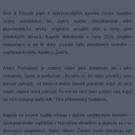
Bert & Friends patří k nejvýraznějším zjevům české hudební
scény posledních let. Jejich tvorbu charakterizují silné
psychedelické prvky, originální vizuální styl a texty plné
poetických obrazů. Kapela debutovala v roce 2016 singlem
Haluzinace
a od té doby získala řadu prestižních ocenění –
například Anděla, Apollo či Žebřík.
Albert Romanutti je známý nejen jako frontman, ale i jako
výtvarník, herec a performer.
„Myslím si, že naše písničky jsou
takové zahrady, ve kterých může člověk pokaždé, když do nich
vejde, objevit nová zákoutí. To mě na nich baví a jsem rád, když
do nich vstupují další lidé,“
říká příbramský hudebník.
Kapela se kromě hudby věnuje i dalším uměleckým formám –
spolupracovala například s Národním divadlem a objevila se i ve
filmových projektech. Nové album
České moře
obsahuje jak