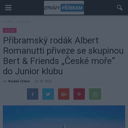
Domů
Kultura
Kultura
Příbramský rodák Albert
Romanutti přiveze se skupinou
Bert & Friends „České moře“
do Junior klubu
od
Radek Ctibor
-
23. 10. 2025