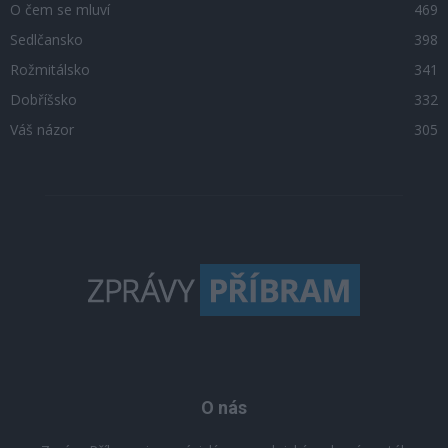
O čem se mluví
469
Sedlčansko
398
Rožmitálsko
341
Dobříšsko
332
Váš názor
305
O nás