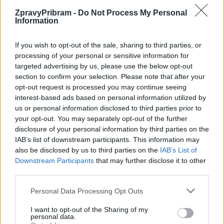
ZpravyPribram -
Do Not Process My Personal
Information
Předchozí článek
Následující článek
Podzimní prázdniny v podzemí:
Zaměstnanci příbramské
If you wish to opt-out of the sale, sharing to third parties, or
Hornické muzeum chystá hry,
věznice darovali krev v rámci
processing of your personal or sensitive information for
vláčky i kutání minerálů
celostátní akce
targeted advertising by us, please use the below opt-out
section to confirm your selection. Please note that after your
opt-out request is processed you may continue seeing
interest-based ads based on personal information utilized by
SOUVISEJÍCÍ ČLÁNKY
us or personal information disclosed to third parties prior to
VÍCE OD AUTORA
your opt-out. You may separately opt-out of the further
disclosure of your personal information by third parties on the
Dnes se v Příbrami otevře výstava
IAB’s list of downstream participants. This information may
Rovnováha života. Vernisáž nabídne
also be disclosed by us to third parties on the
IAB’s List of
i hudební a básnický program
Downstream Participants
that may further disclose it to other
Kultura
third parties.
Festival hudby na zámku Dobříš sází na
Personal Data Processing Opt Outs
jedinečnou atmosféru. Klasiku propojí
s dalšími žánry i rodinným programem
I want to opt-out of the Sharing of my
Dobříšsko
personal data.