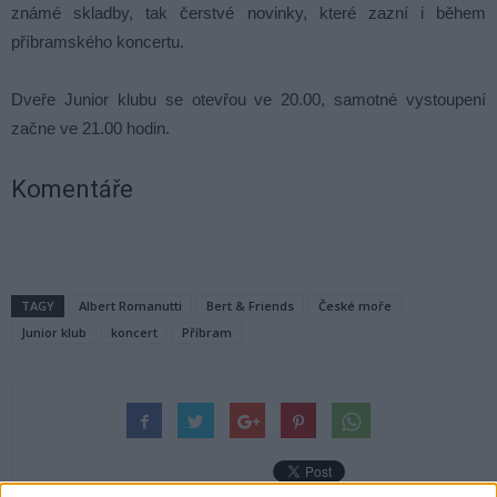
známé skladby, tak čerstvé novinky, které zazní i během
příbramského koncertu.
Dveře Junior klubu se otevřou ve 20.00, samotné vystoupení
začne ve 21.00 hodin.
Komentáře
TAGY
Albert Romanutti
Bert & Friends
České moře
Junior klub
koncert
Příbram