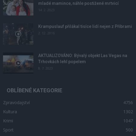
mladé mamince, náhle postižené mrtvicí
14. 2. 2023
Krampuslauf přilákal tisíce lidí nejen z Příbrami
2. 12. 2016
AKTUALIZOVÁNO: Bývalý objekt Las Vegas na
Trhovkách lehl popelem
8. 7. 2023
OBLÍBENÉ KATEGORIE
Zpravodajství
4756
Kultura
1302
Krimi
1047
Sport
500