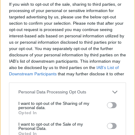
If you wish to opt-out of the sale, sharing to third parties, or
processing of your personal or sensitive information for
SOUVISEJÍCÍ ČLÁNKY
targeted advertising by us, please use the below opt-out
VÍCE OD AUTORA
section to confirm your selection. Please note that after your
opt-out request is processed you may continue seeing
interest-based ads based on personal information utilized by
Většina koupališť na Příbramsku nabízí
us or personal information disclosed to third parties prior to
výborné podmínky. Horší voda je jen na
your opt-out. You may separately opt-out of the further
Živohošti
Zpravodajství
disclosure of your personal information by third parties on the
IAB’s list of downstream participants. This information may
Příbram modernizuje parkovací automaty.
also be disclosed by us to third parties on the
IAB’s List of
Přibudou i tři nové poblíž Svaté Hory
Downstream Participants
that may further disclose it to other
third parties.
Zpravodajství
Personal Data Processing Opt Outs
Středočeský kraj upravil pravidla soutěže.
Obce nově získají body i za předcházení
I want to opt-out of the Sharing of my
personal data.
vzniku odpadu
Zpravodajství
Opted In
I want to opt-out of the Sale of my
Personal Data.
Opted In