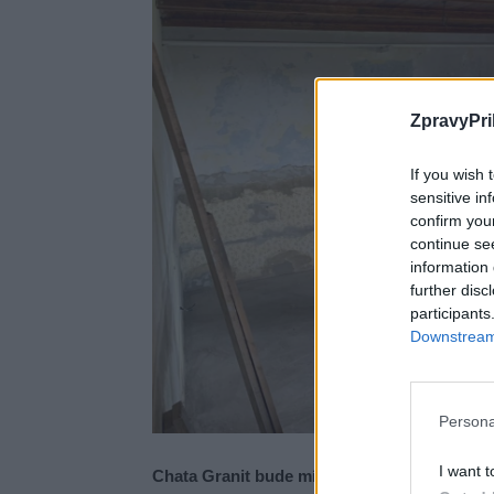
ZpravyPri
If you wish 
sensitive in
confirm you
continue se
information 
further disc
participants
Downstream 
Persona
I want t
Chata Granit bude mít online rezervační sy