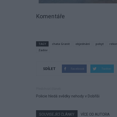
Komentáře
TAGY
chata Granit
objednání
pobyt
reko
Zadov
SDÍLET
Facebook
Twitter
Předchozí článek
Policie hledá svědky nehody v Dobříši
SOUVISEJÍCÍ ČLÁNKY
VÍCE OD AUTORA