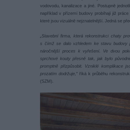
vodovodu, kanalizace a jiné. Postupně jednotl
například v přízemí budovy probíhají již práce
které jsou vizuálně nejznatelnější. Jedná se p
„Stavební firma, která rekonstrukci chaty p
s čímž se dalo vzhledem ke stavu budovy po
náročnější proces k vyřešení. Ve dvou poko
sprchové kouty přesně tak, jak bylo původn
promptně přizpůsobit. Vzniklé komplikace
prozatím dodržuje,“
říká k průběhu rekonstruk
(SZM).