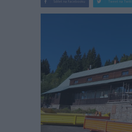
Sdílet na Facebooku
Tweet na Twit