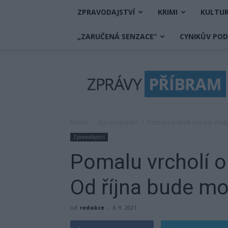
ZPRAVODAJSTVÍ
KRIMI
KULTU
„ZARUČENÁ SENZACE“
CYNIKŮV PO
Zprávy
Příbram
Domů
Zpravodajství
Pomalu vrcholí opravy chat
Zpravodajství
Pomalu vrcholí o
Od října bude m
od
redakce
-
6. 9. 2021