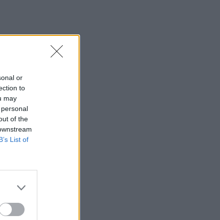
sonal or
ection to
ou may
 personal
out of the
 downstream
B’s List of