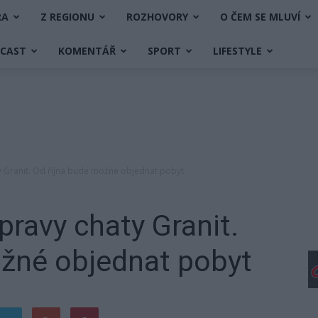
RA
Z REGIONU
ROZHOVORY
O ČEM SE MLUVÍ
DCAST
KOMENTÁŘ
SPORT
LIFESTYLE
y Granit. Od října bude možné objednat pobyt
pravy chaty Granit.
ožné objednat pobyt