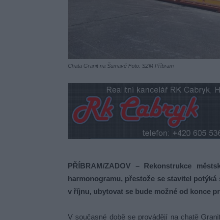
Chata Granit na Šumavě Foto: SZM Příbram
PŘÍBRAM/ZADOV – Rekonstrukce městské
harmonogramu, přestože se stavitel potýká
v říjnu, ubytovat se bude možné od konce p
V současné době se provádějí na chatě Granit t