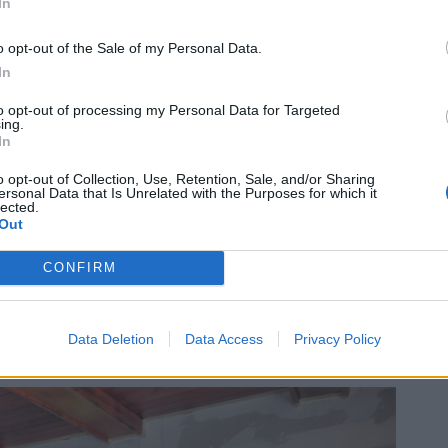
In
h stránek chaty Granit www.chatagranit.cz, kde lze
o opt-out of the Sale of my Personal Data.
formací o chatě také informace o vývoji rekonstrukce,
In
ezervačním systému se již nyní pracuje a bude spuštěn
to opt-out of processing my Personal Data for Targeted
vé a nafocené, najdou zájemci o ubytování v systému vždy
ing.
t lůžek, ceník atd.,“
říká Slaba.
In
o opt-out of Collection, Use, Retention, Sale, and/or Sharing
ných osob, vybavení a komfortu konkrétních apartmánů.
ersonal Data that Is Unrelated with the Purposes for which it
lected.
ramu měla být dokončena během druhé poloviny listopadu.
Out
ní pokojů a zkušební provoz.
CONFIRM
Miroslava Poláková,
Data Deletion
Data Access
Privacy Policy
tisková mluvčí SZM Příbram