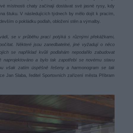
ivé místnosti chaty začínají dostávat své jasné rysy, kdy
 na štuku. V následujících týdnech by mělo dojít k pracím,
ředevším o pokládku podlah, obložení stěn a výmalby.
rovádí, se v průběhu prací potýká s různými překážkami,
čítat. Některé jsou zanedbatelné, jiné vyžadují o něco
jích se například kvůli podlahám nepodařilo zabudovat
ě naprojektováno a bylo tak zapotřebí se novému stavu
 jsou však zatím úspěšně řešeny a harmonogram se tak
ce Jan Slaba, ředitel Sportovních zařízení města Příbram