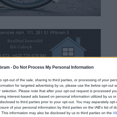
bram -
Do Not Process My Personal Information
ali policisté dva cyklisty pod vlivem alkoholu. Oba
nyní jim ve správním řízení hrozí pokuta ve výši 2,5 až
to opt-out of the sale, sharing to third parties, or processing of your per
formation for targeted advertising by us, please use the below opt-out s
r selection. Please note that after your opt-out request is processed y
eing interest-based ads based on personal information utilized by us or
obci Rožmitál pod Třemšínem 65letý muž na jízdním kole.
disclosed to third parties prior to your opt-out. You may separately opt-
dl, že před jízdou vypil jedno pivo,“
uvedla policejní mluvčí
losure of your personal information by third parties on the IAB’s list of
. This information may also be disclosed by us to third parties on the
IA