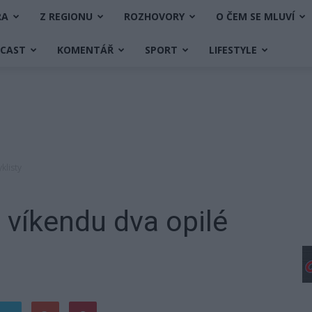
RA
Z REGIONU
ROZHOVORY
O ČEM SE MLUVÍ
DCAST
KOMENTÁŘ
SPORT
LIFESTYLE
klisty
o víkendu dva opilé