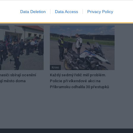
Data Deletion
Data Access
Privacy Policy
Krimi
hasiči sbírají ocenění
Každý sedmý řidič měl problém.
ují město doma
Policie při víkendové akci na
Příbramsku odhalila 30 přestupků