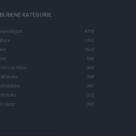
BLÍBENÉ KATEGORIE
ravodajství
4756
ltura
1302
imi
1047
ort
500
 čem se mluví
469
edlčansko
398
ožmitálsko
341
obříšsko
332
áš názor
305