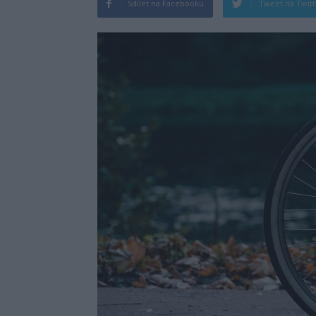
Sdílet na Facebooku
Tweet na Twit