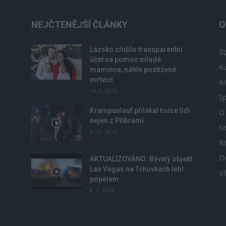
NEJČTENĚJŠÍ ČLÁNKY
O
Lazsko zřídilo transparentní
Zp
účet na pomoc mladé
Ku
mamince, náhle postižené
mrtvicí
Kr
14. 2. 2023
Sp
Krampuslauf přilákal tisíce lidí
O
nejen z Příbrami
S
2. 12. 2016
R
D
u
AKTUALIZOVÁNO: Bývalý objekt
Las Vegas na Trhovkách lehl
V
popelem
8. 7. 2023