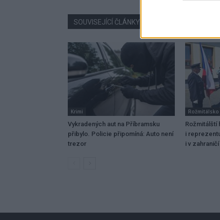
SOUVISEJÍCÍ ČLÁNKY
VÍCE OD AUTORA
Krimi
Rožmitálsko
Vykradených aut na Příbramsku
Rožmitálští 
přibylo. Policie připomíná: Auto není
i reprezent
trezor
i v zahraničí