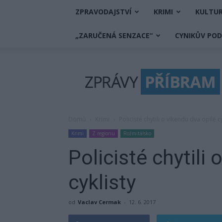
ZPRAVODAJSTVÍ
KRIMI
KULTU
„ZARUČENÁ SENZACE“
CYNIKŮV PO
Zprávy
Příbram
Domů
Krimi
Policisté chytili o víkendu dva opilé cy
Krimi
Z regionu
Rožmitálsko
Policisté chytili 
cyklisty
od
Vaclav Cermak
-
12. 6. 2017