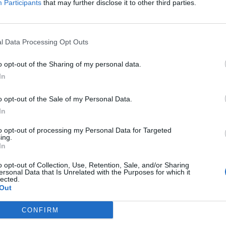
Participants
that may further disclose it to other third parties.
mi Milínskou ulicí po chodníku 36letý cyklista. Při dechové
a 0,51 promile alkoholu.
l Data Processing Opt Outs
o opt-out of the Sharing of my personal data.
In
o opt-out of the Sale of my Personal Data.
In
Policie ČR
to opt-out of processing my Personal Data for Targeted
ing.
In
o opt-out of Collection, Use, Retention, Sale, and/or Sharing
ersonal Data that Is Unrelated with the Purposes for which it
lected.
Out
Následující článek
vu
Zítra ráno se z Nového rybníku bude vysílat
CONFIRM
Snídaně s Novou