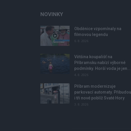
NOVINKY
Obděnice vzpomínaly na
filmovou legendu
6. 8. 2026
Většina koupališť na
Příbramsku nabízí výborné
podmínky. Horší voda je jen...
4. 8. 2026
Příbram modernizuje
parkovací automaty. Přibudo
i tři nové poblíž Svaté Hory
3. 8. 2026