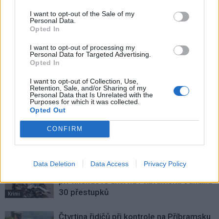
I want to opt-out of the Sale of my
Personal Data.
Předchozí článek
Následující článek
Opted In
Okolo 250 podpisů je pod peticí
Galerie zve na výstavu
I want to opt-out of processing my
proti „Drkolnovské spojce“
fotografky Terezy Kabůrkové
Personal Data for Targeted Advertising.
Opted In
I want to opt-out of Collection, Use,
SOUVISEJÍCÍ ČLÁNKY
Retention, Sale, and/or Sharing of my
Personal Data that Is Unrelated with the
VÍCE OD AUTORA
Purposes for which it was collected.
Opted Out
Vykradených aut na Příbramsku přibylo.
CONFIRM
Policie připomíná: Auto není trezor
Krimi
Data Deletion
Data Access
Privacy Policy
Každý sedmý řidič měl problém. Policie
při víkendové akci na Příbramsku odhalila
30 přestupků
Krimi
Čtvrtina řidičů při kontrole na Příbramsku