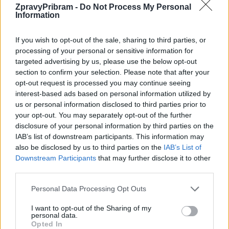
zaslanou mezi útočníkem a obětí.
ZpravyPribram -
Do Not Process My Personal
Information
por. Bc. Monika Schindlová, DiS,
If you wish to opt-out of the sale, sharing to third parties, or
processing of your personal or sensitive information for
komisař prevence
targeted advertising by us, please use the below opt-out
section to confirm your selection. Please note that after your
opt-out request is processed you may continue seeing
Komentáře
interest-based ads based on personal information utilized by
us or personal information disclosed to third parties prior to
your opt-out. You may separately opt-out of the further
disclosure of your personal information by third parties on the
IAB’s list of downstream participants. This information may
TAGY
bezpečnost
internet
inzerát
podvod
Policie ČR
also be disclosed by us to third parties on the
IAB’s List of
sexting
Downstream Participants
that may further disclose it to other
third parties.
Personal Data Processing Opt Outs
I want to opt-out of the Sharing of my
personal data.
Opted In