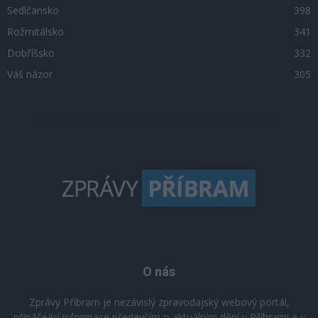
Sedlčansko
398
Rožmitálsko
341
Dobříšsko
332
Váš názor
305
O nás
Zprávy Příbram je nezávislý zpravodajský webový portál,
přinášející informace především o aktuálním dění v Příbrami a v