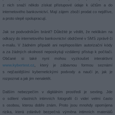
z nich snaží někdo získat přístupové údaje k účtům a do
internetového bankovnictví. Mají zájem zboží prodat co nejdříve,
a proto slepě spolupracují.
Jak se podvodníkům bránit? Důležité je vědět, že neklikám na
odkazy do internetového bankovnictví obdržené v SMS zprávě či
e-mailu. V žádném případě ani nepřeposílám autorizační kódy
a za žádných okolností neposkytuji vzdálený přístup k počítači.
Občané si také nyní mohou vyzkoušet interaktivní
www.kybertest.cz
,
který je zábavnou formou seznámí
s nejčastějšími kybernetickými podvody a naučí je, jak je
rozpoznat a jak jim nenaletět.
Dalším nebezpečím v digitálním prostředí je sexting. Jde
o sdílení vlastních intimních fotografií či videí velmi často
s osobou, kterou dobře znám. Proto jsou mnohdy opomíjena
rizika, která zdánlivě bezpečná výměna intimních materiálů