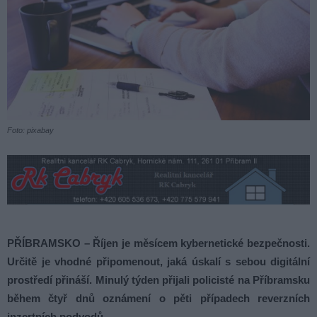
Foto: pixabay
PŘÍBRAMSKO – Říjen je měsícem kybernetické bezpečnosti.
Určitě je vhodné připomenout, jaká úskalí s sebou digitální
prostředí přináší. Minulý týden přijali policisté na Příbramsku
během čtyř dnů oznámení o pěti případech reverzních
inzertních podvodů.