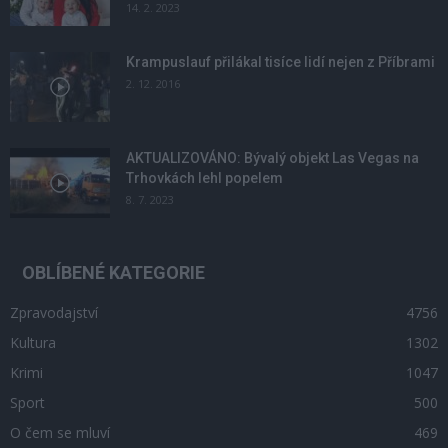
14. 2. 2023
Krampuslauf přilákal tisíce lidí nejen z Příbrami
2. 12. 2016
AKTUALIZOVÁNO: Bývalý objekt Las Vegas na
Trhovkách lehl popelem
8. 7. 2023
OBLÍBENÉ KATEGORIE
Zpravodajství
4756
Kultura
1302
Krimi
1047
Sport
500
O čem se mluví
469