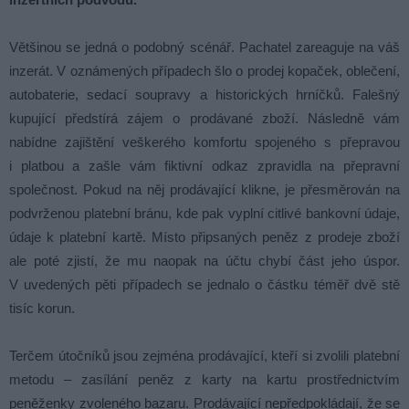
Většinou se jedná o podobný scénář. Pachatel zareaguje na váš
inzerát. V oznámených případech šlo o prodej kopaček, oblečení,
autobaterie, sedací soupravy a historických hrníčků. Falešný
kupující předstírá zájem o prodávané zboží. Následně vám
nabídne zajištění veškerého komfortu spojeného s přepravou
i platbou a zašle vám fiktivní odkaz zpravidla na přepravní
společnost. Pokud na něj prodávající klikne, je přesměrován na
podvrženou platební bránu, kde pak vyplní citlivé bankovní údaje,
údaje k platební kartě. Místo připsaných peněz z prodeje zboží
ale poté zjistí, že mu naopak na účtu chybí část jeho úspor.
V uvedených pěti případech se jednalo o částku téměř dvě stě
tisíc korun.
Terčem útočníků jsou zejména prodávající, kteří si zvolili platební
metodu – zasílání peněz z karty na kartu prostřednictvím
peněženky zvoleného bazaru. Prodávající nepředpokládají, že se