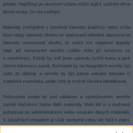
přináší. Například po ukončení vztahu může dojít k vydírání dříve
blízké osoby, že vše zveřejní.
Materiály zveřejněné v prostředí internetu prakticky nelze zcela
beze stopy odstranit. Mohou se opakovaně náhodně objevovat na
internetu neomezeně dlouho, to může mít negativní dopady
např. při navazování nového vztahu nebo při ucházení se
o zaměstnání. Každý by měl proto opravdu zvážit komu a jaké
intimní informace zasílá. Rozhodně by na fotografiích nemělo být
vidět do obličeje a neměla by být patrná unikátní tetování či
mateřská znaménka, podle čeho je možné člověka identifikovat.
Poškozená osoba by pod nátlakem a vyhrožováním neměla
zasílat útočníkovi žádné další materiály. Málo lidí ví o možnosti
požadovat po administrátorovi webu smazání daných materiálů.
V závažných případech je však nezbytné celou věc řešit s policí.
V takovém případě je důležité uchovat veškerou komunikaci