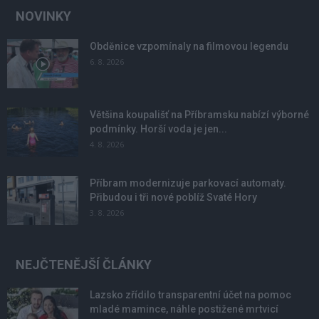
NOVINKY
Obděnice vzpomínaly na filmovou legendu
6. 8. 2026
Většina koupališť na Příbramsku nabízí výborné
podmínky. Horší voda je jen...
4. 8. 2026
Příbram modernizuje parkovací automaty.
Přibudou i tři nové poblíž Svaté Hory
3. 8. 2026
NEJČTENĚJŠÍ ČLÁNKY
Lazsko zřídilo transparentní účet na pomoc
mladé mamince, náhle postižené mrtvicí