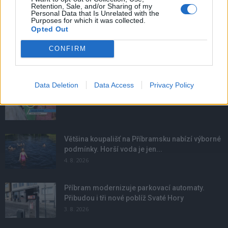
Retention, Sale, and/or Sharing of my
Personal Data that Is Unrelated with the
Purposes for which it was collected.
Opted Out
CONFIRM
NOVINKY
Data Deletion
Data Access
Privacy Policy
Obděnice vzpomínaly na filmovou legendu
6. 8. 2026
Většina koupališť na Příbramsku nabízí výborné
podmínky. Horší voda je jen...
4. 8. 2026
Příbram modernizuje parkovací automaty.
Přibudou i tři nové poblíž Svaté Hory
3. 8. 2026