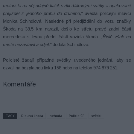
motorista na něj údajně tlačil, svítil dálkovými světly a opakovaně
přejížděl z jednoho pruhu do druhého,“
uvedla policejní mluvčí
Monika Schindlová. Následně při předjíždění do vozu značky
Škoda na 38,5 km narazil, došlo ke střetu pravé zadní části
mercedesu s levou přední částí vozidla škoda.
„Řidič však na
místě nezastavil a odjel,“
dodala Schindlová.
Policisté žádají případné svědky uvedeného jednání, aby se
ozvali na bezplatnou linku 158 nebo na telefon 974 879 251.
Komentáře
TAGY
Dlouhá Lhota
nehoda
Policie ČR
svědci