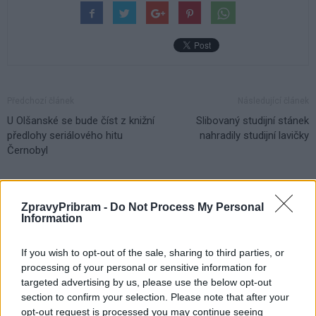
Předchozí článek
Následující článek
U Olšanské se bude číst z knižní
Slibovaný studijní stánek
předlohy seriálového hitu
nahradily studijní lavičky
Černobyl
SOUVISEJÍCÍ ČLÁNKY
ZpravyPribram -
Do Not Process My Personal
Information
VÍCE OD AUTORA
If you wish to opt-out of the sale, sharing to third parties, or
Vykradených aut na Příbramsku přibylo.
processing of your personal or sensitive information for
Policie připomíná: Auto není trezor
targeted advertising by us, please use the below opt-out
Krimi
section to confirm your selection. Please note that after your
opt-out request is processed you may continue seeing