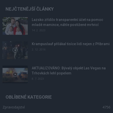
NEJČTENĚJŠÍ ČLÁNKY
Lazsko zřídilo transparentní účet na pomoc
mladé mamince, náhle postižené mrtvicí
14. 2. 2023
Krampuslauf přilákal tisíce lidí nejen z Příbrami
2. 12. 2016
AKTUALIZOVÁNO: Bývalý objekt Las Vegas na
Trhovkách lehl popelem
8. 7. 2023
OBLÍBENÉ KATEGORIE
Zpravodajství
4756