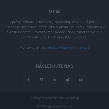
O nás
Zprávy Příbram je nezávislý zpravodajský webový portál,
přinášející informace především o aktuálním dění v Příbrami a v
okresu Příbram. Provozovatel: Radek Ctibor, Smetanova 317,
Příbram III, 26101 Příbram, IČO: 63799731
Kontaktujte nás:
redakce@zpravypribram.cz
NÁSLEDUJTE NÁS
Zásady zpracování osobních údajů
© 2025 zpravypribram.cz