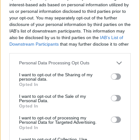
Každý sedmý řidič měl problém. Policie
interest-based ads based on personal information utilized by
při víkendové akci na Příbramsku odhalila
us or personal information disclosed to third parties prior to
30 přestupků
your opt-out. You may separately opt-out of the further
Krimi
disclosure of your personal information by third parties on the
IAB’s list of downstream participants. This information may
Čtvrtina řidičů při kontrole na Příbramsku
also be disclosed by us to third parties on the
IAB’s List of
neobstála. Policie o prázdninách zpřísní
Downstream Participants
that may further disclose it to other
dohled na silnicích
Krimi
third parties.
Personal Data Processing Opt Outs
I want to opt-out of the Sharing of my
personal data.
Opted In
I want to opt-out of the Sale of my
Personal Data.
Opted In
I want to opt-out of processing my
Personal Data for Targeted Advertising.
Opted In
I want to opt-out of Collection, Use,