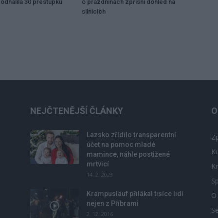
odhalila 30 přestupků
o prázdninách zpřísní dohled na
silnicích
NEJČTENĚJŠÍ ČLÁNKY
O
Lazsko zřídilo transparentní
Zp
účet na pomoc mladé
Ku
mamince, náhle postižené
mrtvicí
Kr
14. 2. 2023
Sp
Krampuslauf přilákal tisíce lidí
O
nejen z Příbrami
S
2. 12. 2016