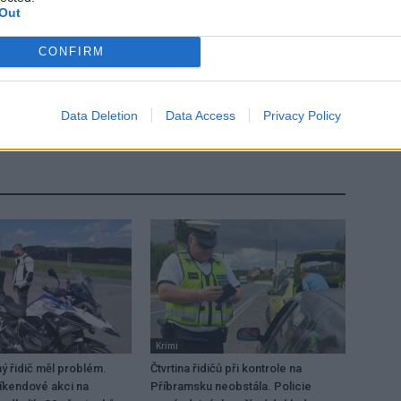
Out
CONFIRM
Následující článek
,
Na Rynečku jsou dvě nové sportovní sestavy
eb
Data Deletion
Data Access
Privacy Policy
Krimi
 řidič měl problém.
Čtvrtina řidičů při kontrole na
víkendové akci na
Příbramsku neobstála. Policie