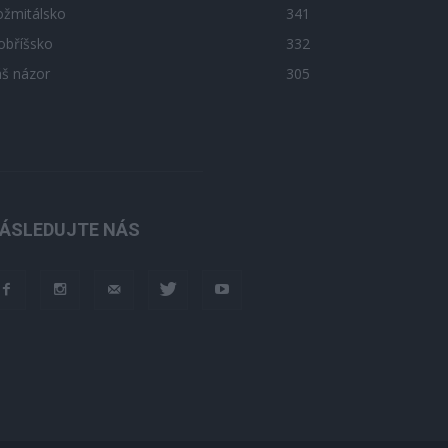
ožmitálsko
341
obříšsko
332
áš názor
305
ÁSLEDUJTE NÁS