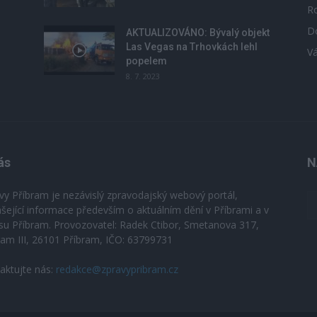
R
D
u
AKTUALIZOVÁNO: Bývalý objekt
Las Vegas na Trhovkách lehl
V
popelem
8. 7. 2023
ás
N
vy Příbram je nezávislý zpravodajský webový portál,
ášející informace především o aktuálním dění v Příbrami a v
su Příbram. Provozovatel: Radek Ctibor, Smetanova 317,
ram III, 26101 Příbram, IČO: 63799731
aktujte nás:
redakce@zpravypribram.cz