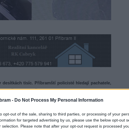
sítkách tisíc. Příbramští policisté hledají pachatele,
osti došlo na Rynečku.
bram -
Do Not Process My Personal Information
vo, Renault Clio a Ford Mondeo . . . to jsou značky vozů,
t emoce, když přišli poslední zářijový den ke svým vozům
to opt-out of the sale, sharing to third parties, or processing of your per
formation for targeted advertising by us, please use the below opt-out s
r selection. Please note that after your opt-out request is processed y