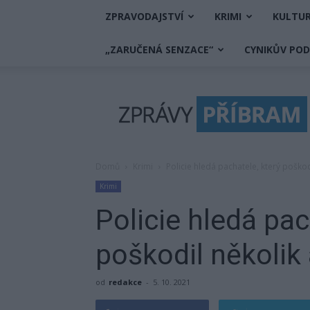
ZPRAVODAJSTVÍ
KRIMI
KULTU
„ZARUČENÁ SENZACE“
CYNIKŮV PO
Zprávy
Příbram
Domů
Krimi
Policie hledá pachatele, který poškod
Krimi
Policie hledá pac
poškodil několik
od
redakce
-
5. 10. 2021