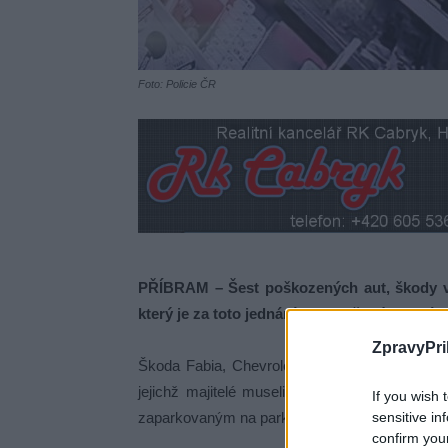
Foto: Policie ČR
PŘÍBRAM – Šest poškozených aut, škody v de
který je za toto jednání zodpovědný. K udál
ZpravyPri
Škoda Fabia, Chevrolet, Kia Picanto, Fiat Bra
jejichž majitelé museli zřejmě značně klidni
If you wish 
sensitive in
zaparkovaným na parkovišti na Rynečku.
confirm you