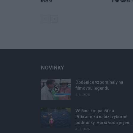
trezor
Příbramsku 
NOVINKY
Obděnice vzpomínaly na
filmovou legendu
6. 8. 2026
Většina koupališť na
Příbramsku nabízí výborné
podmínky. Horší voda je jen...
4. 8. 2026