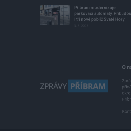
Příbram modernizuje
parkovací automaty. Přibudo
i tři nové poblíž Svaté Hory
3. 8. 2026
O n
Zprá
přin
okre
Příb
Kont