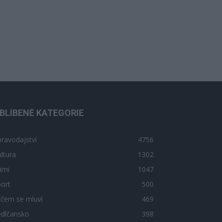
BLÍBENÉ KATEGORIE
ravodajství
4756
ltura
1302
imi
1047
ort
500
 čem se mluví
469
edlčansko
398