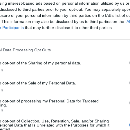
eing interest-based ads based on personal information utilized by us or
itá čelní, nebo zadní skla. Uvnitř pak majitelé aut našli
disclosed to third parties prior to your opt-out. You may separately opt-
ík způsobil. V každém z vozů byl kromě střepů z rozbitých
losure of your personal information by third parties on the IAB’s list of
. This information may also be disclosed by us to third parties on the
IA
Participants
that may further disclose it to other third parties.
ho řízení pro podezření z trestného činu poškození cizí věci
i šetření a trasování možného pohybu osoby, která by mohla
l Data Processing Opt Outs
é podobu zřejmě podezřelé osoby (viz foto). Pozná-li někdo
icisty na lince tísňového volání 158.
o opt-out of the Sharing of my personal data.
In
o opt-out of the Sale of my Personal Data.
In
to opt-out of processing my Personal Data for Targeted
ing.
Příbram
Ryneček
sklo
zničení
In
o opt-out of Collection, Use, Retention, Sale, and/or Sharing
ersonal Data that Is Unrelated with the Purposes for which it
lected.