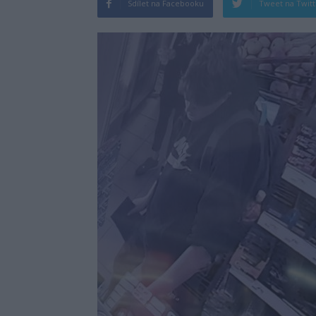
Sdílet na Facebooku
Tweet na Twit