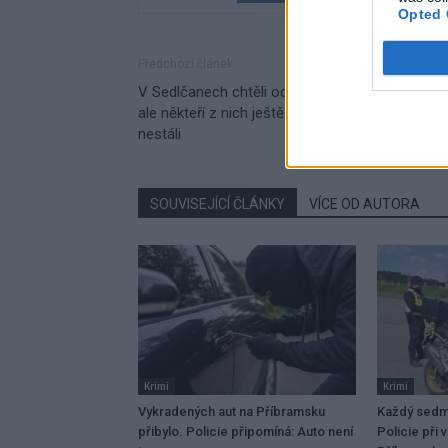
Opted 
Předchozí článek
V Sedlčanech chtěli oddávat všichni zastupitelé
ale někteří z nich ještě před svatebčany od vol
nestáli
SOUVISEJÍCÍ ČLÁNKY
VÍCE OD AUTORA
Krimi
Krimi
Vykradených aut na Příbramsku
Každý sedmý
přibylo. Policie připomíná: Auto není
Policie při 