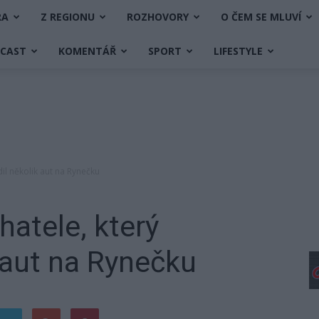
RA
Z REGIONU
ROZHOVORY
O ČEM SE MLUVÍ
DCAST
KOMENTÁŘ
SPORT
LIFESTYLE
il několik aut na Rynečku
hatele, který
 aut na Rynečku