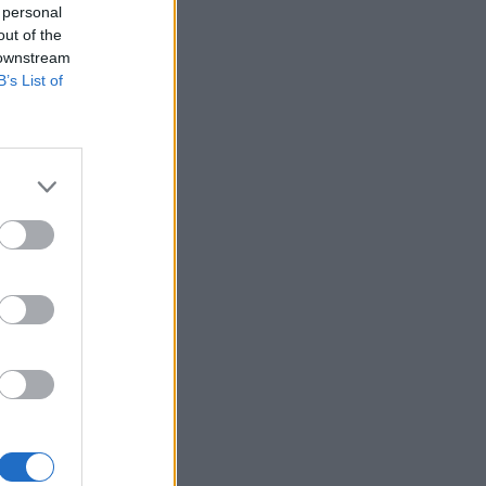
 personal
out of the
 downstream
B’s List of