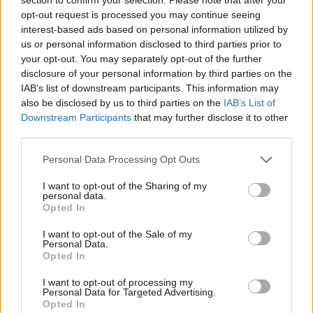
opt-out request is processed you may continue seeing
interest-based ads based on personal information utilized by
us or personal information disclosed to third parties prior to
your opt-out. You may separately opt-out of the further
disclosure of your personal information by third parties on the
IAB’s list of downstream participants. This information may
also be disclosed by us to third parties on the
IAB’s List of
Downstream Participants
that may further disclose it to other
third parties.
Předchozí článek
Následující článek
David Eršil bodoval na
Nové prostory gynekologie
Personal Data Processing Opt Outs
racketlonovém turnaji ve Vídni
v nemocnici se otevřou
I want to opt-out of the Sharing of my
veřejnosti
personal data.
Opted In
I want to opt-out of the Sale of my
SOUVISEJÍCÍ ČLÁNKY
Personal Data.
VÍCE OD AUTORA
Opted In
I want to opt-out of processing my
Dnes se v Příbrami otevře výstava
Personal Data for Targeted Advertising.
Opted In
Rovnováha života. Vernisáž nabídne