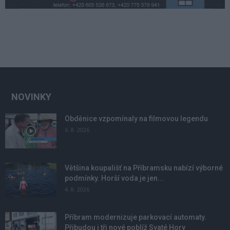
NOVINKY
Obděnice vzpomínaly na filmovou legendu
6. 8. 2026
Většina koupališť na Příbramsku nabízí výborné
podmínky. Horší voda je jen...
4. 8. 2026
Příbram modernizuje parkovací automaty.
Přibudou i tři nové poblíž Svaté Hory