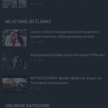
3. 8. 2026
NEJČTENĚJŠÍ ČLÁNKY
Lazsko zřídilo transparentní účet na pomoc
mladé mamince, náhle postižené mrtvicí
14. 2. 2023
Krampuslauf přilákal tisíce lidí nejen z Příbrami
2. 12. 2016
AKTUALIZOVÁNO: Bývalý objekt Las Vegas na
Trhovkách lehl popelem
8. 7. 2023
OBLÍBENÉ KATEGORIE