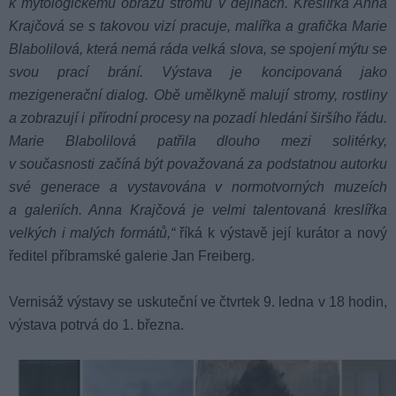
k mytologickému obrazu stromu v dějinách. Kreslířka Anna
Krajčová se s takovou vizí pracuje, malířka a grafička Marie
Blabolilová, která nemá ráda velká slova, se spojení mýtu se
svou prací brání. Výstava je koncipovaná jako
mezigenerační dialog. Obě umělkyně malují stromy, rostliny
a zobrazují i přírodní procesy na pozadí hledání širšího řádu.
Marie Blabolilová patřila dlouho mezi solitérky,
v současnosti začíná být považovaná za podstatnou autorku
své generace a vystavována v normotvorných muzeích
a galeriích. Anna Krajčová je velmi talentovaná kreslířka
velkých i malých formátů,“
říká k výstavě její kurátor a nový
ředitel příbramské galerie Jan Freiberg.
Vernisáž výstavy se uskuteční ve čtvrtek 9. ledna v 18 hodin,
výstava potrvá do 1. března.