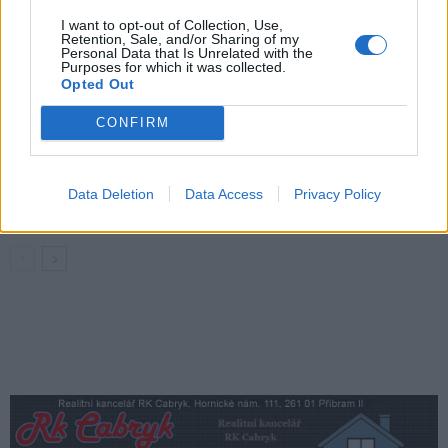
i hudební a básnický program
Kultura
I want to opt-out of Collection, Use,
Retention, Sale, and/or Sharing of my
Personal Data that Is Unrelated with the
Festival hudby na zámku Dobříš sází na
Purposes for which it was collected.
Opted Out
jedinečnou atmosféru. Klasiku propojí
s dalšími žánry i rodinným programem
Dobříšsko
CONFIRM
Fesťáczek Presents poprvé míří do
Lesního divadla Skalka. Nabídne hudbu,
Data Deletion
Data Access
Privacy Policy
divadlo i tvořivé dílny
Kultura