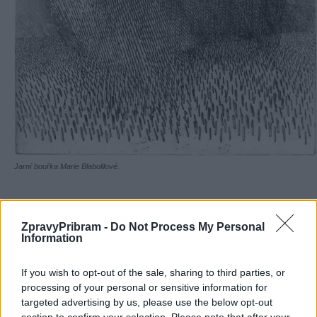
Jarní bouřka Marie Blabolilové.
Komentáře
ZpravyPribram -
Do Not Process My Personal
Information
If you wish to opt-out of the sale, sharing to third parties, or
processing of your personal or sensitive information for
TAGY
Galerie Františka Drtikola
Jan Freiberg
Příbram
targeted advertising by us, please use the below opt-out
ředitel
výstava
section to confirm your selection. Please note that after your