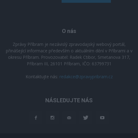
O nás
Zprávy Příbram je nezávislý zpravodajský webový portál,
přinášející informace především o aktuálním dění v Příbrami a v
okresu Příbram. Provozovatel: Radek Ctibor, Smetanova 317,
Příbram III, 26101 Příbram, IČO: 63799731
Kontaktujte nás:
redakce@zpravypribram.cz
NÁSLEDUJTE NÁS