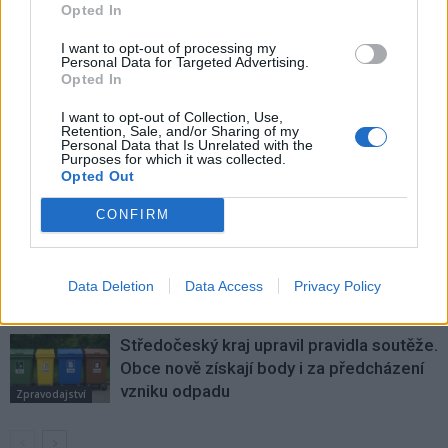
akce plná hudby, her i adrenalinu
All American Fest 2024
Opted In
I want to opt-out of processing my
Personal Data for Targeted Advertising.
SOUVISEJÍCÍ ČLÁNKY
Opted In
VÍCE OD AUTORA
I want to opt-out of Collection, Use,
Retention, Sale, and/or Sharing of my
Personal Data that Is Unrelated with the
Většina koupališť na Příbramsku nabízí
Purposes for which it was collected.
výborné podmínky. Horší voda je jen na
Opted Out
Živohošti
Zpravodajství
CONFIRM
Příbram modernizuje parkovací automaty.
Přibudou i tři nové poblíž Svaté Hory
Data Deletion
Data Access
Privacy Policy
Zpravodajství
Středočeský kraj upravil pravidla soutěže.
Obce nově získají body i za předcházení
vzniku odpadu
Zpravodajství