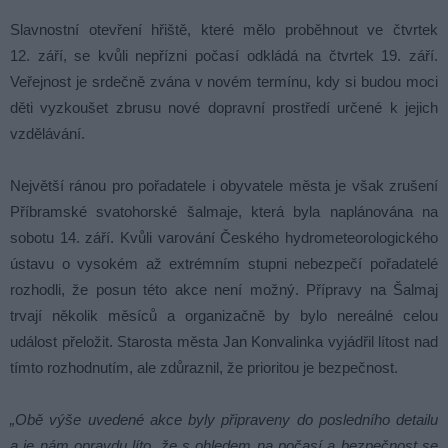
Slavnostní otevření hřiště, které mělo proběhnout ve čtvrtek
12. září, se kvůli nepřízni počasí odkládá na čtvrtek 19. září.
Veřejnost je srdečně zvána v novém termínu, kdy si budou moci
děti vyzkoušet zbrusu nové dopravní prostředí určené k jejich
vzdělávání.
Největší ránou pro pořadatele i obyvatele města je však zrušení
Příbramské svatohorské šalmaje, která byla naplánována na
sobotu 14. září. Kvůli varování Českého hydrometeorologického
ústavu o vysokém až extrémním stupni nebezpečí pořadatelé
rozhodli, že posun této akce není možný. Přípravy na Šalmaj
trvají několik měsíců a organizačně by bylo nereálné celou
událost přeložit. Starosta města Jan Konvalinka vyjádřil lítost nad
tímto rozhodnutím, ale zdůraznil, že prioritou je bezpečnost.
„Obě výše uvedené akce byly připraveny do posledního detailu
a je nám opravdu líto, že s ohledem na počasí a bezpečnost se