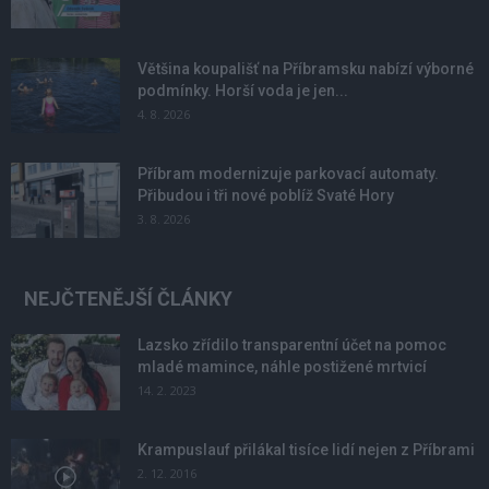
Většina koupališť na Příbramsku nabízí výborné
podmínky. Horší voda je jen...
4. 8. 2026
Příbram modernizuje parkovací automaty.
Přibudou i tři nové poblíž Svaté Hory
3. 8. 2026
NEJČTENĚJŠÍ ČLÁNKY
Lazsko zřídilo transparentní účet na pomoc
mladé mamince, náhle postižené mrtvicí
14. 2. 2023
Krampuslauf přilákal tisíce lidí nejen z Příbrami
2. 12. 2016