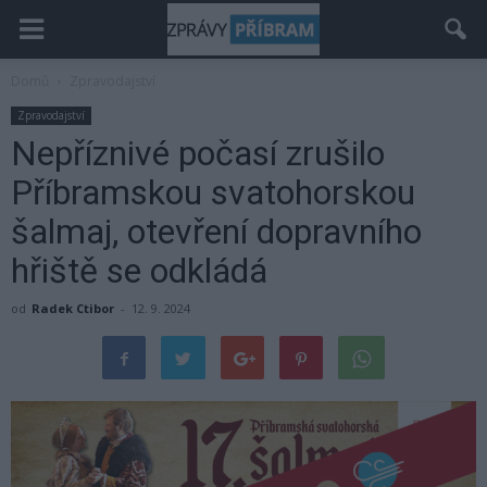
Domů
Zpravodajství
Zpravodajství
Nepříznivé počasí zrušilo
Příbramskou svatohorskou
šalmaj, otevření dopravního
hřiště se odkládá
od
Radek Ctibor
-
12. 9. 2024