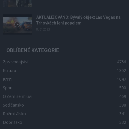
AKTUALIZOVÁNO: Bývalý objekt Las Vegas na
Trhovkách lehl popelem
8. 7. 2023
OBLÍBENÉ KATEGORIE
Zpravodajství
4756
Kultura
1302
Krimi
1047
Sport
500
O čem se mluví
469
Sedlčansko
398
Rožmitálsko
341
Dobříšsko
332