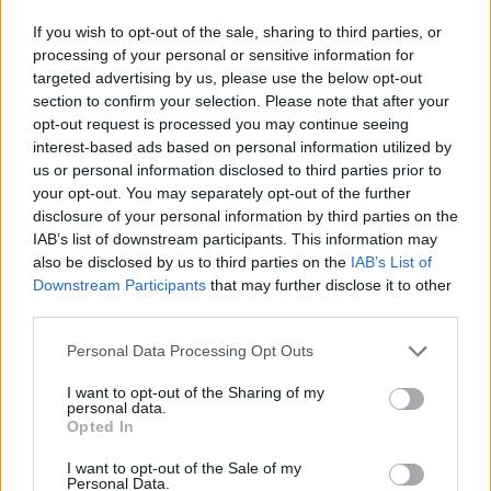
If you wish to opt-out of the sale, sharing to third parties, or
Komentáře
processing of your personal or sensitive information for
targeted advertising by us, please use the below opt-out
section to confirm your selection. Please note that after your
opt-out request is processed you may continue seeing
interest-based ads based on personal information utilized by
TAGY
Dopravní hřiště
odložení
počasí
Příbram
šalmaj
us or personal information disclosed to third parties prior to
your opt-out. You may separately opt-out of the further
zrušení
disclosure of your personal information by third parties on the
IAB’s list of downstream participants. This information may
also be disclosed by us to third parties on the
IAB’s List of
Downstream Participants
that may further disclose it to other
third parties.
Personal Data Processing Opt Outs
I want to opt-out of the Sharing of my
personal data.
Předchozí článek
Následující článek
Opted In
Příbram se chystá na
Prezident Petr Pavel navštívil
I want to opt-out of the Sale of my
Svatohorskou šalmaj: Dobová
expozici Vězeňské služby ČR na
Personal Data.