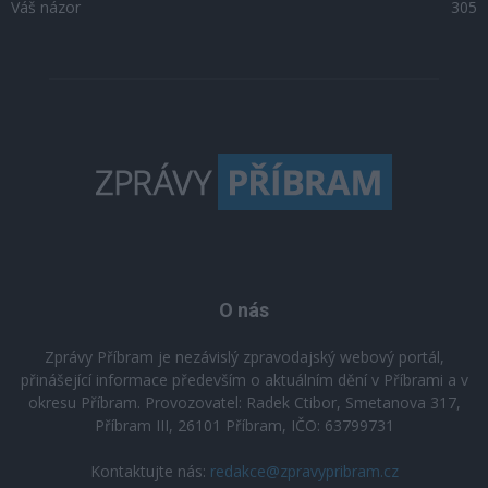
Váš názor
305
O nás
Zprávy Příbram je nezávislý zpravodajský webový portál,
přinášející informace především o aktuálním dění v Příbrami a v
okresu Příbram. Provozovatel: Radek Ctibor, Smetanova 317,
Příbram III, 26101 Příbram, IČO: 63799731
Kontaktujte nás:
redakce@zpravypribram.cz