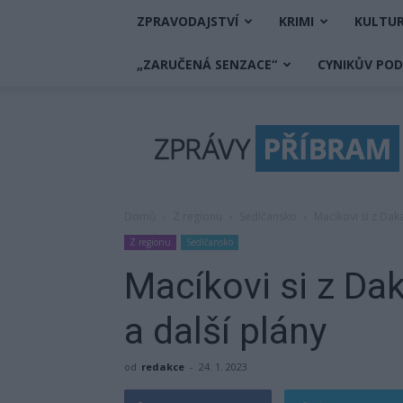
ZPRAVODAJSTVÍ
KRIMI
KULTU
„ZARUČENÁ SENZACE“
CYNIKŮV PO
Zprávy
Příbram
Domů
Z regionu
Sedlčansko
Macíkovi si z Dak
Z regionu
Sedlčansko
Macíkovi si z Dak
a další plány
od
redakce
-
24. 1. 2023