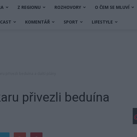
RA
Z REGIONU
ROZHOVORY
O ČEM SE MLUVÍ
DCAST
KOMENTÁŘ
SPORT
LIFESTYLE
aru přivezli beduína a další plány
aru přivezli beduína