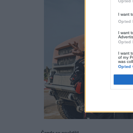
Opted 
I want t
Opted 
I want 
Advertis
Opted 
I want t
of my P
was col
Opted 
Čenda se osvědčil