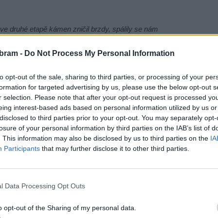
 ve druhé etapě kámen zničil brzdy, spálily se nám
la řeka, když jsme zapadli do bahna. To byly obtížné
bram -
Do Not Process My Personal Information
zím zkušenostem jsme věděli, že musíme dál jet naplno
adatelé Dakaru letos splnili slib, když ještě před startem
to opt-out of the sale, sharing to third parties, or processing of your per
K náročnosti přispěly dlouhé a extrémně rozbité etapy
formation for targeted advertising by us, please use the below opt-out s
ásti. Roli sehrálo i počasí, které znesnadňovalo zdolání
r selection. Please note that after your opt-out request is processed y
o práci mechanikům. Neplánovaně proběhly dokonce dvě
eing interest-based ads based on personal information utilized by us or
.
„Je to stále navigační soutěž a už nejde jen o to bod nějak
disclosed to third parties prior to your opt-out. You may separately opt-
losure of your personal information by third parties on the IAB’s list of
šek dokázal. Myslím, že v rámci navigace je jeden
. This information may also be disclosed by us to third parties on the
IA
sádce hodně pomohl klid, který si v kabině dokázala
Participants
that may further disclose it to other third parties.
edli ani představit, a pokud bychom ztráceli nervy, třeba
hladce,“
říká Macík.
l Data Processing Opt Outs
o opt-out of the Sharing of my personal data.