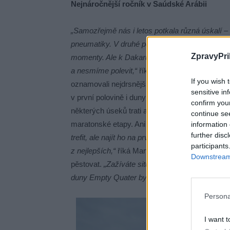
Nejnáročnější ročník v Saúdské Arábii
„Samozřejmě nás i letos potkala různá úskalí –
pneumatiky. V druhé polovině závodu nás zdrže
ZpravyPri
momenty. Ale k Dakaru patří. A i díky předcho
a nesmíme polevit,“
říká Macík a oceňuje, že poř
If you wish 
oznamovali nejdrsnější saudskoarabský ročník. 
sensitive in
v první polovině i duny Pusté končiny v druhé č
confirm you
některých úseků trati a současně komplikoval
continue se
maratonské etapy. Ani navigace nebyla snadná
information 
further disc
trefit, ale najít ho na první dobrou. A to Franti
participants
z nejlepších,“
říká Martin Macík a dodává, že po
Downstream 
pěstovat.
„Zažíváte situace, které jste si nedov
duny Empty Quater bychom určitě neprojeli tak 
Persona
I want t