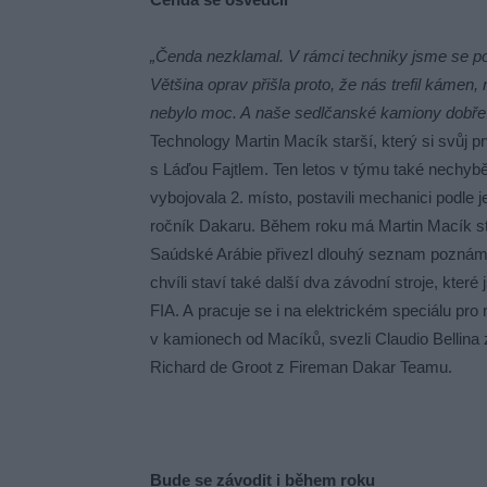
„Čenda nezklamal. V rámci techniky jsme se pot
Většina oprav přišla proto, že nás trefil káme
nebylo moc. A naše sedlčanské kamiony dobře 
Technology Martin Macík starší, který si svůj 
s Láďou Fajtlem. Ten letos v týmu také nechyb
vybojovala 2. místo, postavili mechanici podle je
ročník Dakaru. Během roku má Martin Macík sta
Saúdské Arábie přivezl dlouhý seznam poznáme
chvíli staví také další dva závodní stroje, kte
FIA. A pracuje se i na elektrickém speciálu pro
v kamionech od Macíků, svezli Claudio Bellina 
Richard de Groot z Fireman Dakar Teamu.
Bude se závodit i během roku