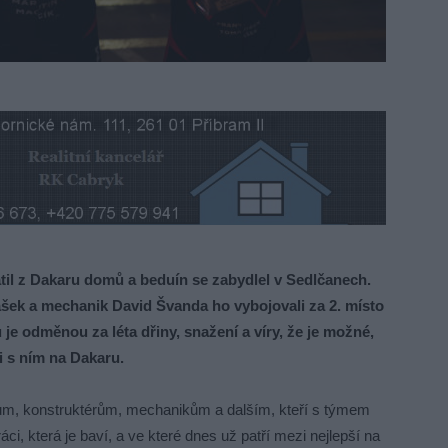
l z Dakaru domů a beduín se zabydlel v Sedlčanech.
ášek a mechanik David Švanda ho vybojovali za 2. místo
je odměnou za léta dřiny, snažení a víry, že je možné,
i s ním na Dakaru.
m, konstruktérům, mechanikům a dalším, kteří s týmem
áci, která je baví, a ve které dnes už patří mezi nejlepší na