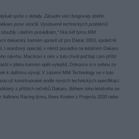
ýkali spíše s detaily. Zásadní věci fungovaly dobře.
n, někam jsme skočili. Vysloveně technických problémů
sloužily i dalším posádkám,“
říká šéf týmu MM
první dakarský kamion upravil už pro Dakar 2003, společně
ěl. I oranžový speciál, v němž posádka na letošním Dakaru
ho návrhu. Macíkovi s ním v tuto chvíli počítají i pro příští
rší v plánu kamion opět vylepšit. Dokonce si s sebou ze
k k dalšímu vývoji. V zázemí MM Technology se v tuto
ré jsou už konstruované podle nových technických specifikací
 některý z příštích ročníků Dakaru. Během toho letošního se
z Italtrans Racing týmu, Kees Koolen z Projectu 2030 nebo