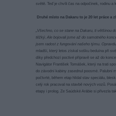
světě. Teď je chvíli čas na odpočinek, rodinu a
Druhé
místo na Dakaru to je 20 let práce a 
„Všechno, co se stane na Dakaru, ti většinou 
těžký. Ale bojovali jsme až do samotného konce
jsem radost z fungování našeho týmu. Opravdu
mladší, který letos získal sošku beduína při své
díky předchozí poctivé přípravě se až do konce 
Navigátor František Tomášek, který na trati sp
do závodní kabiny zasednul poosmé. Palubní 
počtvrté, během etap hlídal stav speciálu, bles
celý rok pracoval na stavbě nových vozů. Po
etapy i prolog. Ze Saúdské Arábie si přivezla 