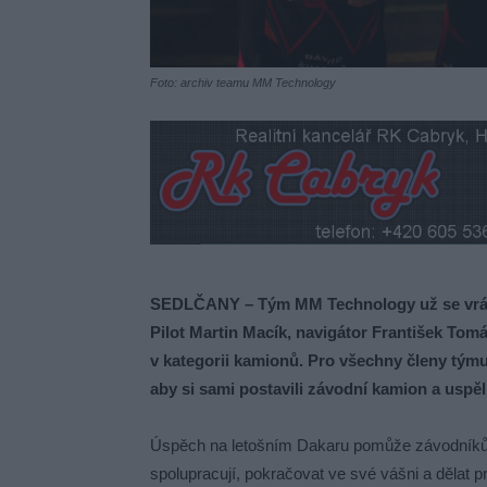
Foto: archiv teamu MM Technology
SEDLČANY – Tým MM Technology už se vráti
Pilot Martin Macík, navigátor František Tom
v kategorii kamionů. Pro všechny členy týmu 
aby si sami postavili závodní kamion a uspěl
Úspěch na letošním Dakaru pomůže závodníků
spolupracují, pokračovat ve své vášni a dělat pr