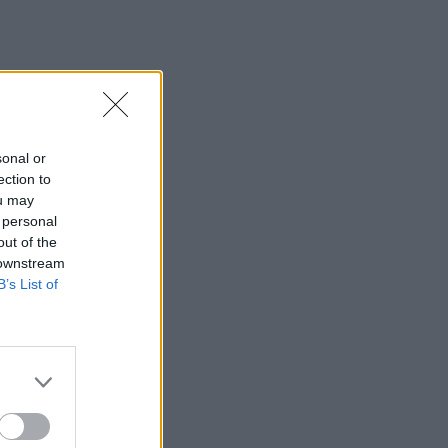
sonal or
ection to
ou may
 personal
out of the
 downstream
B’s List of