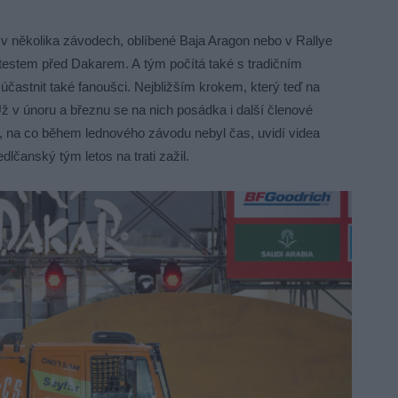
 v několika závodech, oblíbené Baja Aragon nebo v Rallye
testem před Dakarem. A tým počítá také s tradičním
účastnit také fanoušci. Nejbližším krokem, který teď na
 v únoru a březnu se na nich posádka i další členové
e, na co během lednového závodu nebyl čas, uvidí videa
dlčanský tým letos na trati zažil.