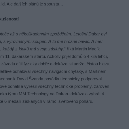
 klid. Ale dalších plánů je spousta…
zkušeností
doteče až s několikadenním zpožděním. Letošní Dakar byl
, s vyrovnanými soupeři. A to mě hrozně bavilo. A měl
, každý z kluků má svoje zásluhy
,“ říká Martin Macík
m 11. dakarském startu. Ačkoliv přijel domů o 4 kila lehčí,
závodu cítil fyzicky dobře a dokázal si udržet čistou hlavu.
olehlivě odhaloval všechny navigační chytáky, s Martinem
mechanik David Švanda posádku technicky podporoval
kově odhalil a vyřešil všechny technické problémy, zároveň
sádka týmu MM Technology na Dakaru dokázala vyhrát 4
také 6 medailí získaných v rámci světového poháru.