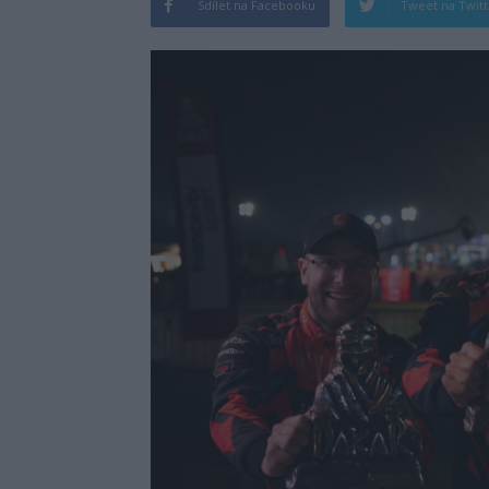
Sdílet na Facebooku
Tweet na Twit