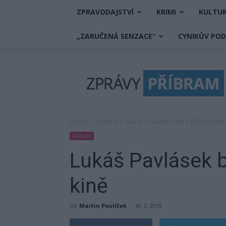
ZPRAVODAJSTVÍ
KRIMI
KULTU
„ZARUČENÁ SENZACE“
CYNIKŮV PO
Zprávy
Příbram
Domů
Kultura
Lukáš Pavlásek bavil v příbramské
Kultura
Lukáš Pavlásek 
kině
od
Martin Poulíček
-
18. 3. 2019