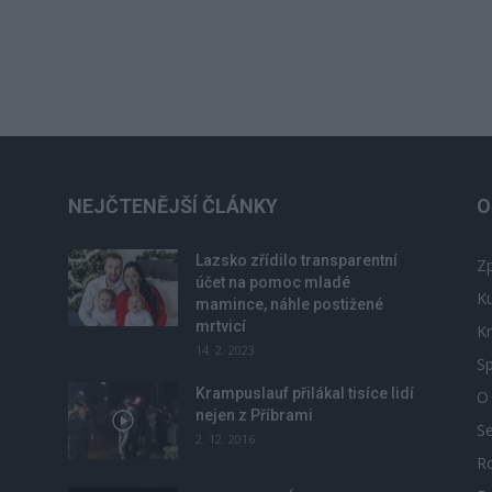
NEJČTENĚJŠÍ ČLÁNKY
O
Lazsko zřídilo transparentní
Zp
účet na pomoc mladé
Ku
mamince, náhle postižené
mrtvicí
Kr
14. 2. 2023
Sp
Krampuslauf přilákal tisíce lidí
O
nejen z Příbrami
S
2. 12. 2016
R