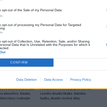
o opt-out of the Sale of my Personal Data.
Následující článek
In
Minigolf pomalu míří do finiše
to opt-out of processing my Personal Data for Targeted
ing.
In
o opt-out of Collection, Use, Retention, Sale, and/or Sharing
ersonal Data that Is Unrelated with the Purposes for which it
lected.
Out
CONFIRM
Data Deletion
Data Access
Privacy Policy
Kultura
dby na zámku Dobříš sází
Fesťáczek Presents poprvé míří do
ou atmosféru. Klasiku
Lesního divadla Skalka. Nabídne
lšími žánry i rodinným
hudbu, divadlo i tvořivé dílny