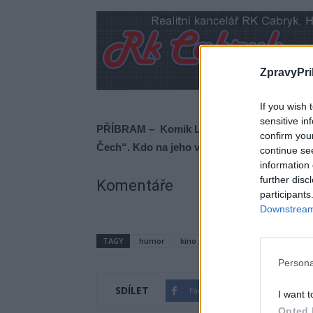
ZpravyPri
If you wish 
sensitive in
PŘÍBRAM – Komik Lukáš Pavlásek vystoupil
confirm you
Čech“. Kdo na jeho vystoupení nebyl, může s
continue se
information 
further disc
Komentáře
participants
Downstream 
TAGY
humor
kino
Lukáš Pavlásek
Příbra
Persona
SDÍLET
Facebook
Twitter
I want t
Opted 