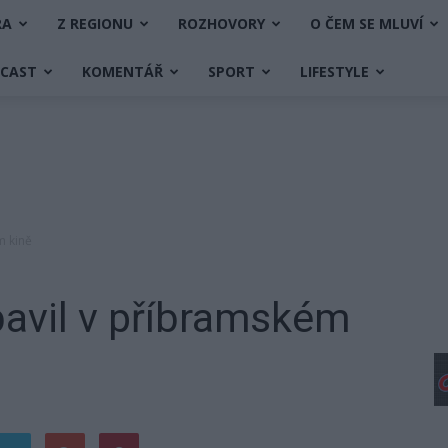
RA
Z REGIONU
ROZHOVORY
O ČEM SE MLUVÍ
DCAST
KOMENTÁŘ
SPORT
LIFESTYLE
m kině
bavil v příbramském