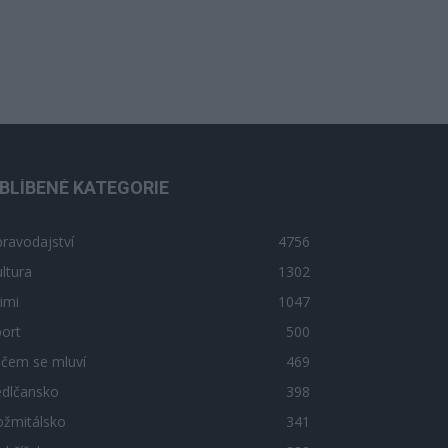
BLÍBENÉ KATEGORIE
ravodajství
4756
ltura
1302
imi
1047
ort
500
 čem se mluví
469
edlčansko
398
ožmitálsko
341