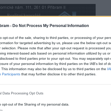
bram -
Do Not Process My Personal Information
to opt-out of the sale, sharing to third parties, or processing of your per
formation for targeted advertising by us, please use the below opt-out s
 v příbramském kině se svou show „Kdo nepláče není
r selection. Please note that after your opt-out request is processed y
e podívat na naši reportáž.
eing interest-based ads based on personal information utilized by us or
disclosed to third parties prior to your opt-out. You may separately opt-
losure of your personal information by third parties on the IAB’s list of
. This information may also be disclosed by us to third parties on the
IA
Participants
that may further disclose it to other third parties.
m
show
l Data Processing Opt Outs
o opt-out of the Sharing of my personal data.
In