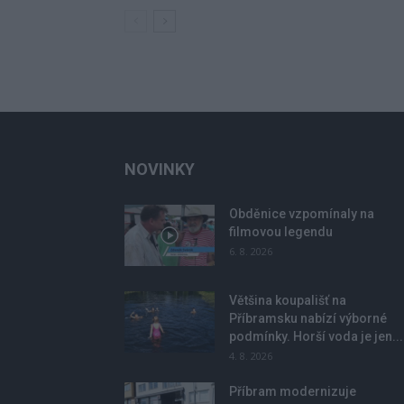
NOVINKY
Obděnice vzpomínaly na
filmovou legendu
6. 8. 2026
Většina koupališť na
Příbramsku nabízí výborné
podmínky. Horší voda je jen...
4. 8. 2026
Příbram modernizuje