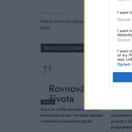
I want t
Předchozí článek
Opted 
Policie kontrolovala používání bezpečnostních
pásů
I want 
Advertis
Opted 
SOUVISEJÍCÍ ČLÁNKY
VÍCE OD AUTORA
I want t
of my P
was col
Opted 
Kultura
Dobříšsko
Dnes se v Příbrami otevře výstava
Festival hu
Rovnováha života. Vernisáž nabídne
na jedinečn
i hudební a básnický program
propojí s da
programem