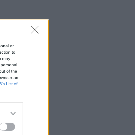
sonal or
ection to
ou may
 personal
out of the
 downstream
B’s List of