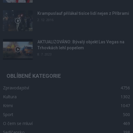
Krampuslauf přilákal tisíce lidí nejen z Příbrami
2. 12. 2016
AKTUALIZOVÁNO: Bývalý objekt Las Vegas na
Trhovkách lehl popelem
8. 7. 2023
OBLÍBENÉ KATEGORIE
Zpravodajství
4756
Kultura
1302
Krimi
1047
Sport
500
O čem se mluví
469
Sedlčansko
398