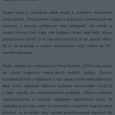
Vedení kraje v současné době nevidí k vyhlášení nouzového
stavu důvod.
„Po prověření situace v krajských nemocnicích ani
nemáme v úmyslu vyhlašovat stav nebezpečí. Na středu je
svolán krizový štáb kraje, kde budeme situaci dále řešit. Máme
proočkováno téměř 75 % obyvatel starších 16 let, pevně věřím,
že to se projevuje v našich nemocnicích nižší zátěží na JIP,“
uvedla hejtmanka.
Podle radního pro zdravotnictví Pavla Pavlíka (ODS) kraj situaci
ve všech krajských nemocnicích bedlivě sleduje. Pomocí
koordinátorů řeší v některých z nich situaci okolo nedostatkových
léků, které zabraňují těžkému průběhu onemocnění Covid-19
a také zásoby tzv. monoklonálních protilátek.
„Situaci rozhodně
nepodceňujeme a neustále sledujeme každodenní vývoj. Ta
statistika je pro nás zatím ve srovnání s ostatními kraji poměrně
příznivá. Je to určitě i díky vysoké proočkovanosti obyvatel. Ke