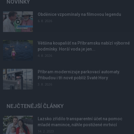
NOVINKY
Obděnice vzpomínaly na filmovou legendu
6. 8. 2026
Většina koupališť na Příbramsku nabízí výborné
podmínky. Horší voda je jen...
4. 8. 2026
Příbram modernizuje parkovací automaty.
Přibudou i tři nové poblíž Svaté Hory
3. 8. 2026
NEJČTENĚJŠÍ ČLÁNKY
Lazsko zřídilo transparentní účet na pomoc
mladé mamince, náhle postižené mrtvicí
14. 2. 2023