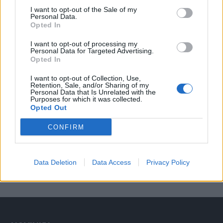
Obce nově získají body i za předcházení
I want to opt-out of the Sale of my
vzniku odpadu
Zpravodajství
Personal Data.
Opted In
I want to opt-out of processing my
Personal Data for Targeted Advertising.
Opted In
I want to opt-out of Collection, Use,
Retention, Sale, and/or Sharing of my
Personal Data that Is Unrelated with the
Purposes for which it was collected.
Opted Out
CONFIRM
Data Deletion
Data Access
Privacy Policy