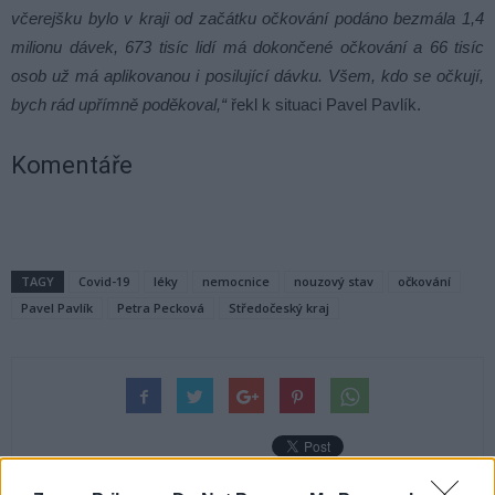
včerejšku bylo v kraji od začátku očkování podáno bezmála 1,4
milionu dávek, 673 tisíc lidí má dokončené očkování a 66 tisíc
osob už má aplikovanou i posilující dávku. Všem, kdo se očkují,
bych rád upřímně poděkoval,“
řekl k situaci Pavel Pavlík.
Komentáře
TAGY
Covid-19
léky
nemocnice
nouzový stav
očkování
Pavel Pavlík
Petra Pecková
Středočeský kraj