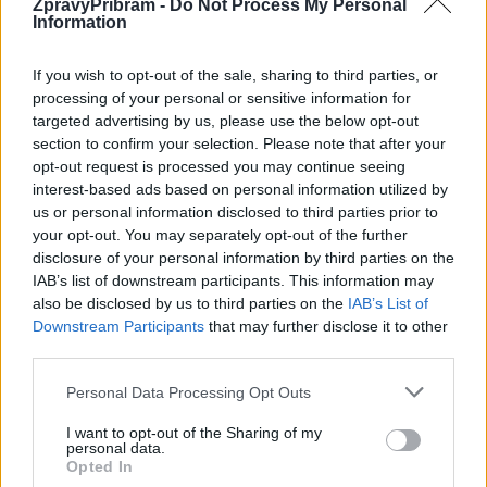
ZpravyPribram -
Do Not Process My Personal
Information
Předchozí článek
Následující článek
Výstava Czech Press Photo
Příbram stále neví, zda dostane
If you wish to opt-out of the sale, sharing to third parties, or
opět v příbramské galerii
dotaci na „Špalíček“
processing of your personal or sensitive information for
targeted advertising by us, please use the below opt-out
section to confirm your selection. Please note that after your
opt-out request is processed you may continue seeing
SOUVISEJÍCÍ ČLÁNKY
interest-based ads based on personal information utilized by
VÍCE OD AUTORA
us or personal information disclosed to third parties prior to
your opt-out. You may separately opt-out of the further
Většina koupališť na Příbramsku nabízí
disclosure of your personal information by third parties on the
výborné podmínky. Horší voda je jen na
IAB’s list of downstream participants. This information may
Živohošti
also be disclosed by us to third parties on the
IAB’s List of
Zpravodajství
Downstream Participants
that may further disclose it to other
third parties.
Příbram modernizuje parkovací automaty.
Přibudou i tři nové poblíž Svaté Hory
Personal Data Processing Opt Outs
Zpravodajství
I want to opt-out of the Sharing of my
personal data.
Středočeský kraj upravil pravidla soutěže.
Opted In