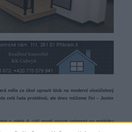
rá měla za úkol upravit klub na moderní víceúčelový
ela celá řada problémů, ale dnes můžeme říci – Junior
me v pátek 4. září prvně pozvat veřejnost na prohlídku
první akci.