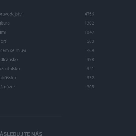
ravodajství
4756
ltura
1302
imi
1047
ort
500
 čem se mluví
469
edlčansko
398
ožmitálsko
341
obříšsko
332
áš názor
305
ÁSLEDUJTE NÁS