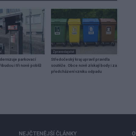
í
Zpravodajství
dernizuje parkovací
Středočeský kraj upravil pravidla
ibudou i tři nové poblíž
soutěže. Obce nově získají body i za
předcházení vzniku odpadu
NEJČTENĚJŠÍ ČLÁNKY
O