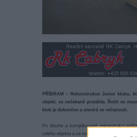
PŘÍBRAM – Rekonstrukce Junior klubu, kte
objekt, se nečekaně protáhla. Řešit se mus
klub je dokončen a otevírá se veřejnosti.
Po dlouhé a komplikované rekonstrukci může
celého objektu a ve večerních hodinách také na 