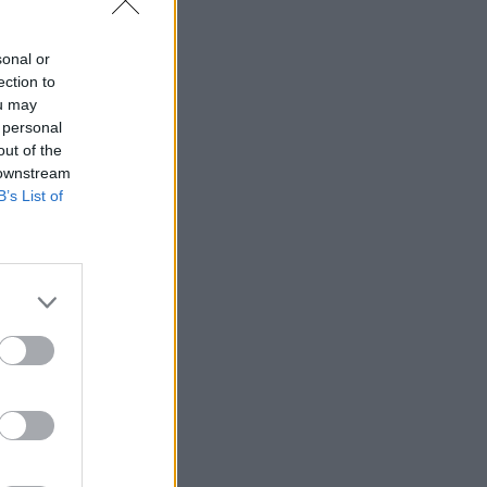
sonal or
ection to
ou may
 personal
out of the
 downstream
B’s List of