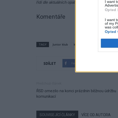
I want 
řídí dle aktuálních opatření vydaných Ministers
Advertis
Opted 
Komentáře
I want t
of my P
was col
Opted 
TAGY
Junior klub
koncert
otevření
Příbr
SDÍLET
Facebook
Twitter
Předchozí článek
ŘSD omezilo na konci prázdnin běžnou údržbu
komunikací
SOUVISEJÍCÍ ČLÁNKY
VÍCE OD AUTORA