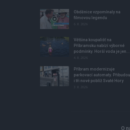
Obděnice vzpomínaly na
filmovou legendu
6. 8. 2026
Většina koupališť na
Příbramsku nabízí výborné
podmínky. Horší voda je jen...
4. 8. 2026
Příbram modernizuje
parkovací automaty. Přibudo
i tři nové poblíž Svaté Hory
3. 8. 2026
O n