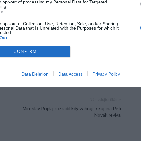
to opt-out of processing my Personal Data for Targeted
tvem zdravotnictví“.
ing.
In
o opt-out of Collection, Use, Retention, Sale, and/or Sharing
ersonal Data that Is Unrelated with the Purposes for which it
lected.
Out
CONFIRM
am
rekonstrukce
roušky
Data Deletion
Data Access
Privacy Policy
Následující článek
Miroslav Rojík prozradil kdy zahraje skupina Petr
Novák revival