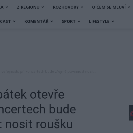
RA
Z REGIONU
ROZHOVORY
O ČEM SE MLUVÍ
DCAST
KOMENTÁŘ
SPORT
LIFESTYLE
e veřejnosti, při koncertech bude zřejmě povinnost nosit...
pátek otevře
koncertech bude
 nosit roušku