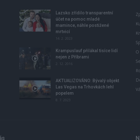
Lazsko zřídilo transparentní
Zp
účet na pomoc mladé
Ku
mamince, náhle postižené
mrtvicí
Kr
14. 2. 2023
Sp
Krampuslauf přilákal tisíce lidí
O
nejen z Příbrami
S
2. 12. 2016
R
D
u
AKTUALIZOVÁNO: Bývalý objekt
Las Vegas na Trhovkách lehl
V
popelem
8. 7. 2023
ás
N