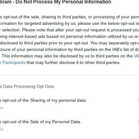
bram -
Do Not Process My Personal Information
nitá. Bohužel jsme nuceni vést i soudní spory. Po všech
to opt-out of the sale, sharing to third parties, or processing of your per
táhnout do zdárného konce. Junior klub je před otevřením
formation for targeted advertising by us, please use the below opt-out s
sta Jan Konvalinka a zároveň pozval Příbramany na páteční
r selection. Please note that after your opt-out request is processed y
eing interest-based ads based on personal information utilized by us or
 do 17 hodin budou moci všichni zájemci zrekonstruovaný
disclosed to third parties prior to your opt-out. You may separately opt-
 Open party, na které vystoupí Origami, Roofers, GymBand
losure of your personal information by third parties on the IAB’s list of
. This information may also be disclosed by us to third parties on the
IA
Participants
that may further disclose it to other third parties.
enky je možné zakoupit přes ticketportal.cz nebo přímo na
ako například promítání, přednášky, koncerty či interakční
l Data Processing Opt Outs
o opt-out of the Sharing of my personal data.
 zřejmě bude nutné v jeho prostorách při pořádání koncertů
In
ízení Ministerstva zdravotnictví, které stanovuje povinnost
 nad 100 osob v uzavřených prostorách.
o opt-out of the Sale of my Personal Data.
In
á, která uvedla, „
Povinnost nošení roušek se samozřejmě