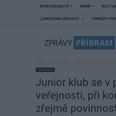
ZPRAVODAJSTVÍ
KRIMI
KULTU
„ZARUČENÁ SENZACE“
CYNIKŮV PO
Zprávy
Příbram
Domů
Zpravodajství
Junior klub se v pátek otevř
Zpravodajství
Junior klub se v 
veřejnosti, při 
zřejmě povinnost