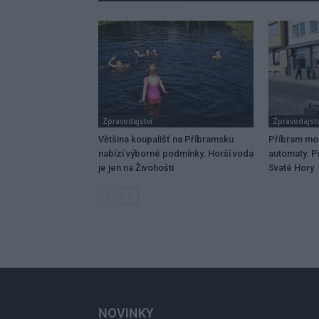
Zpravodajství
Zpravodajstv
Většina koupališť na Příbramsku
Příbram mo
nabízí výborné podmínky. Horší voda
automaty. Př
je jen na Živohošti
Svaté Hory
NOVINKY