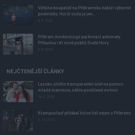
Většina koupališť na Příbramsku nabízí výborné
podmínky. Horší voda je jen...
4. 8. 2026
Příbram modernizuje parkovací automaty.
Přibudou i tři nové poblíž Svaté Hory
3. 8. 2026
NEJČTENĚJŠÍ ČLÁNKY
Lazsko zřídilo transparentní účet na pomoc
mladé mamince, náhle postižené mrtvicí
14. 2. 2023
Krampuslauf přilákal tisíce lidí nejen z Příbrami
2. 12. 2016