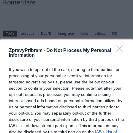
Komentáře
TAGY
autobus
Dobříš
integrace
linka
odjezd
PID
Praha
Pražská integrovaná doprava
Příbram
příjezd
spoje
změna
ZpravyPribram -
Do Not Process My Personal
Information
If you wish to opt-out of the sale, sharing to third parties, or
processing of your personal or sensitive information for
targeted advertising by us, please use the below opt-out
section to confirm your selection. Please note that after your
opt-out request is processed you may continue seeing
interest-based ads based on personal information utilized by
us or personal information disclosed to third parties prior to
Předchozí článek
Následující článek
your opt-out. You may separately opt-out of the further
Obecničtí hasiči předvedli svůj
Dárci krve si převzali Jánského
disclosure of your personal information by third parties on the
um při likvidaci požáru
medaile
IAB’s list of downstream participants. This information may
also be disclosed by us to third parties on the
IAB’s List of