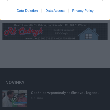
Data Deletion
Data Access
Privacy Policy
NOVINKY
Obděnice vzpomínaly na filmovou legendu
6. 8. 2026