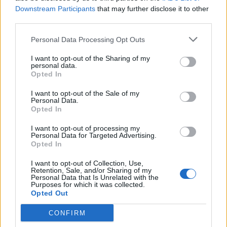
Downstream Participants
that may further disclose it to other
SOUVISEJÍCÍ ČLÁNKY
third parties.
VÍCE OD AUTORA
Personal Data Processing Opt Outs
Většina koupališť na Příbramsku nabízí
I want to opt-out of the Sharing of my
personal data.
výborné podmínky. Horší voda je jen na
Opted In
Živohošti
Zpravodajství
I want to opt-out of the Sale of my
Personal Data.
Příbram modernizuje parkovací automaty.
Opted In
Přibudou i tři nové poblíž Svaté Hory
I want to opt-out of processing my
Zpravodajství
Personal Data for Targeted Advertising.
Opted In
Středočeský kraj upravil pravidla soutěže.
I want to opt-out of Collection, Use,
Obce nově získají body i za předcházení
Retention, Sale, and/or Sharing of my
Personal Data that Is Unrelated with the
vzniku odpadu
Zpravodajství
Purposes for which it was collected.
Opted Out
CONFIRM