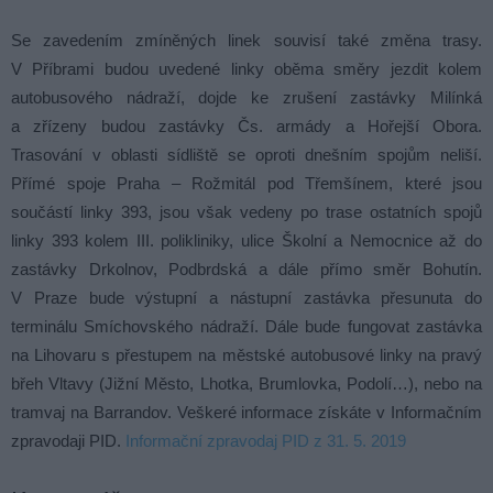
Se zavedením zmíněných linek souvisí také změna trasy.
V Příbrami budou uvedené linky oběma směry jezdit kolem
autobusového nádraží, dojde ke zrušení zastávky Milínká
a zřízeny budou zastávky Čs. armády a Hořejší Obora.
Trasování v oblasti sídliště se oproti dnešním spojům neliší.
Přímé spoje Praha – Rožmitál pod Třemšínem, které jsou
součástí linky 393, jsou však vedeny po trase ostatních spojů
linky 393 kolem III. polikliniky, ulice Školní a Nemocnice až do
zastávky Drkolnov, Podbrdská a dále přímo směr Bohutín.
V Praze bude výstupní a nástupní zastávka přesunuta do
terminálu Smíchovského nádraží. Dále bude fungovat zastávka
na Lihovaru s přestupem na městské autobusové linky na pravý
břeh Vltavy (Jižní Město, Lhotka, Brumlovka, Podolí…), nebo na
tramvaj na Barrandov. Veškeré informace získáte v Informačním
zpravodaji PID.
Informační zpravodaj PID z 31. 5. 2019