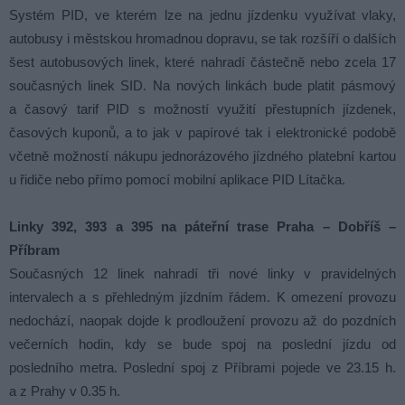
Systém PID, ve kterém lze na jednu jízdenku využívat vlaky,
autobusy i městskou hromadnou dopravu, se tak rozšíří o dalších
šest autobusových linek, které nahradí částečně nebo zcela 17
současných linek SID. Na nových linkách bude platit pásmový
a časový tarif PID s možností využití přestupních jízdenek,
časových kuponů, a to jak v papírové tak i elektronické podobě
včetně možností nákupu jednorázového jízdného platební kartou
u řidiče nebo přímo pomocí mobilní aplikace PID Lítačka.
Linky 392, 393 a 395 na páteřní trase Praha – Dobříš –
Příbram
Současných 12 linek nahradí tři nové linky v pravidelných
intervalech a s přehledným jízdním řádem. K omezení provozu
nedochází, naopak dojde k prodloužení provozu až do pozdních
večerních hodin, kdy se bude spoj na poslední jízdu od
posledního metra. Poslední spoj z Příbrami pojede ve 23.15 h.
a z Prahy v 0.35 h.