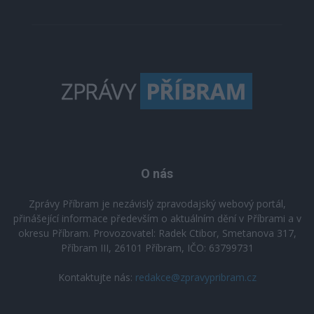
O nás
Zprávy Příbram je nezávislý zpravodajský webový portál,
přinášející informace především o aktuálním dění v Příbrami a v
okresu Příbram. Provozovatel: Radek Ctibor, Smetanova 317,
Příbram III, 26101 Příbram, IČO: 63799731
Kontaktujte nás:
redakce@zpravypribram.cz