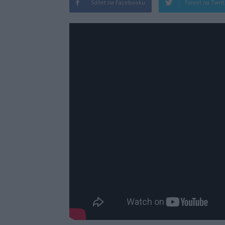
Sdílet na Facebooku
Tweet na Twit