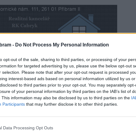
bram -
Do Not Process My Personal Information
ace zavřené a každý by usuzoval, že protialkoholní
to opt-out of the sale, sharing to third parties, or processing of your per
ou. To potvrdil ředitel Centra sociálních a zdravotních
formation for targeted advertising by us, please use the below opt-out s
rozradil jak v současné době funguje zařízení pro
r selection. Please note that after your opt-out request is processed y
eing interest-based ads based on personal information utilized by us or
disclosed to third parties prior to your opt-out. You may separately opt-
losure of your personal information by third parties on the IAB’s list of
. This information may also be disclosed by us to third parties on the
IA
Participants
that may further disclose it to other third parties.
l Data Processing Opt Outs