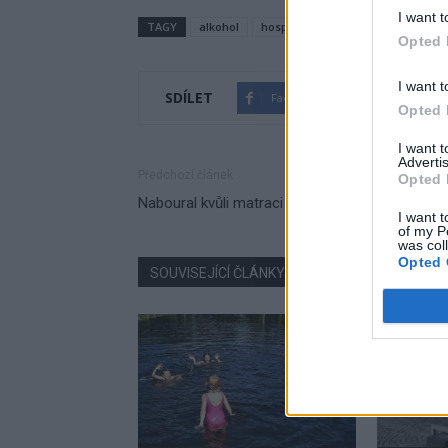
I want t
TAGY
alkohol
hospoda
Příbram
restaura
Opted 
I want t
SDÍLET
Facebook
Twitter
Opted 
I want 
Advertis
Předchozí článek
Opted 
Naboural kvůli matraci na D4
I want t
of my P
was col
Opted 
SOUVISEJÍCÍ ČLÁNKY
VÍCE OD AUTORA