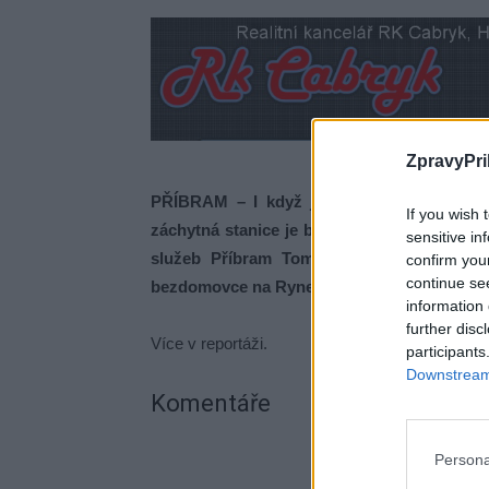
ZpravyPri
PŘÍBRAM – I když jsou hospody a restaur
If you wish 
záchytná stanice je bez práce, opak je pravd
sensitive in
služeb Příbram Tomáš Cipra. Také nám p
confirm you
continue se
bezdomovce na Rynečku.
information 
further disc
Více v reportáži.
participants
Downstream 
Komentáře
Persona