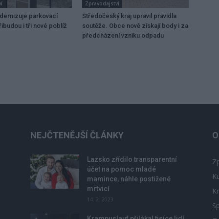
í
Zpravodajství
dernizuje parkovací
Středočeský kraj upravil pravidla
ibudou i tři nové poblíž
soutěže. Obce nově získají body i za
předcházení vzniku odpadu
NEJČTENĚJŠÍ ČLÁNKY
O
Lazsko zřídilo transparentní
Zp
účet na pomoc mladé
Ku
mamince, náhle postižené
mrtvicí
Kr
14. 2. 2023
Sp
Krampuslauf přilákal tisíce lidí