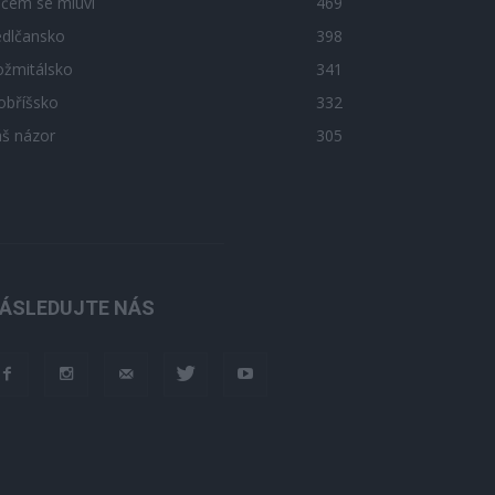
 čem se mluví
469
edlčansko
398
ožmitálsko
341
obříšsko
332
áš názor
305
ÁSLEDUJTE NÁS