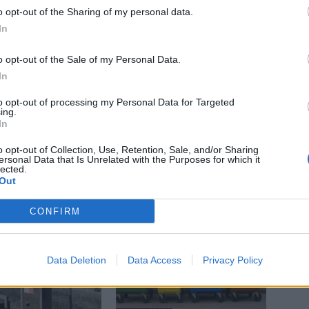
o opt-out of the Sharing of my personal data.
ce
Tomáš Cipra
uzavření
záchytná stanice
In
o opt-out of the Sale of my Personal Data.
In
to opt-out of processing my Personal Data for Targeted
ing.
Následující článek
In
Linka MHD 2A se na silnice vrátí v květnu
o opt-out of Collection, Use, Retention, Sale, and/or Sharing
ersonal Data that Is Unrelated with the Purposes for which it
lected.
Out
CONFIRM
Data Deletion
Data Access
Privacy Policy