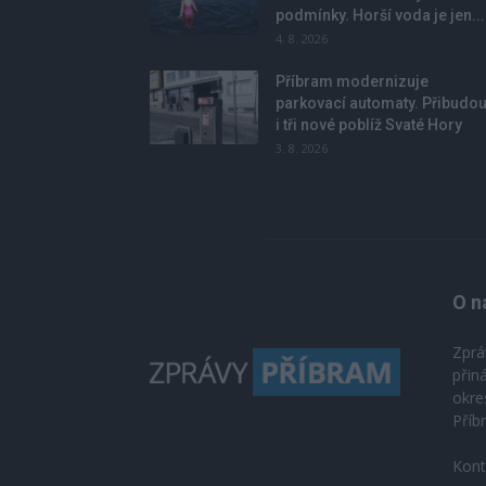
podmínky. Horší voda je jen...
4. 8. 2026
Příbram modernizuje
parkovací automaty. Přibudo
i tři nové poblíž Svaté Hory
3. 8. 2026
O n
Zprá
přin
okre
Příb
Kont