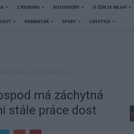
RA
Z REGIONU
ROZHOVORY
O ČEM SE MLUVÍ
DCAST
KOMENTÁŘ
SPORT
LIFESTYLE
áchytná stanice v Příbrami stále práce dost
hospod má záchytná
i stále práce dost