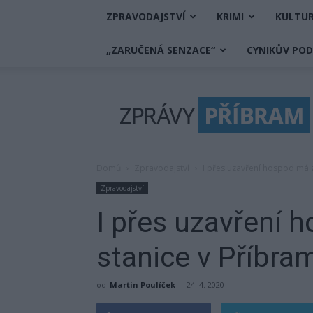
ZPRAVODAJSTVÍ
KRIMI
KULTU
„ZARUČENÁ SENZACE“
CYNIKŮV PO
Zprávy
Příbram
Domů
Zpravodajství
I přes uzavření hospod má z
Zpravodajství
I přes uzavření 
stanice v Příbram
od
Martin Poulíček
-
24. 4. 2020