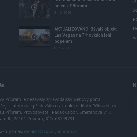
O
nejen z Příbrami
S
2. 12. 2016
R
D
u
AKTUALIZOVÁNO: Bývalý objekt
Las Vegas na Trhovkách lehl
V
popelem
8. 7. 2023
ás
N
vy Příbram je nezávislý zpravodajský webový portál,
ášející informace především o aktuálním dění v Příbrami a v
su Příbram. Provozovatel: Radek Ctibor, Smetanova 317,
ram III, 26101 Příbram, IČO: 63799731
aktujte nás:
redakce@zpravypribram.cz