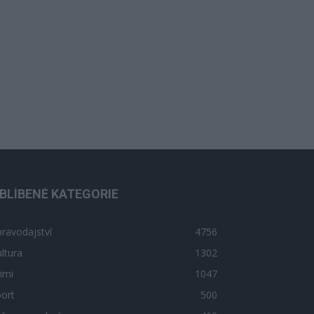
BLÍBENÉ KATEGORIE
ravodajství
4756
ltura
1302
imi
1047
ort
500