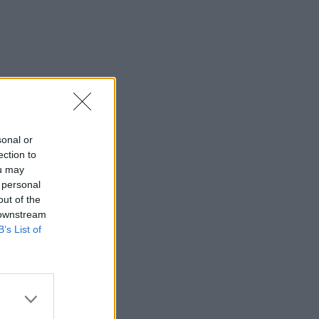
sonal or
ection to
ou may
 personal
out of the
 downstream
B’s List of