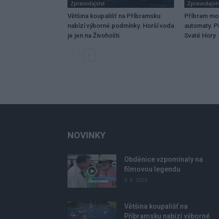
Zpravodajství
Zpravodajstv
Většina koupališť na Příbramsku
Příbram mo
nabízí výborné podmínky. Horší voda
automaty. Př
je jen na Živohošti
Svaté Hory
NOVINKY
Obděnice vzpomínaly na
filmovou legendu
6. 8. 2026
Většina koupališť na
Příbramsku nabízí výborné