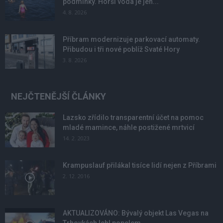
podmínky. Horší voda je jen...
4. 8. 2026
Příbram modernizuje parkovací automaty.
Přibudou i tři nové poblíž Svaté Hory
3. 8. 2026
NEJČTENĚJŠÍ ČLÁNKY
Lazsko zřídilo transparentní účet na pomoc
mladé mamince, náhle postižené mrtvicí
14. 2. 2023
Krampuslauf přilákal tisíce lidí nejen z Příbrami
2. 12. 2016
AKTUALIZOVÁNO: Bývalý objekt Las Vegas na
Trhovkách lehl popelem