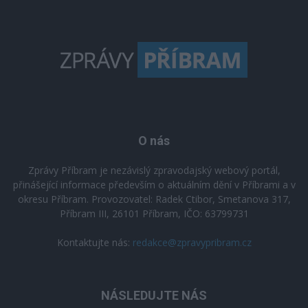
O nás
Zprávy Příbram je nezávislý zpravodajský webový portál,
přinášející informace především o aktuálním dění v Příbrami a v
okresu Příbram. Provozovatel: Radek Ctibor, Smetanova 317,
Příbram III, 26101 Příbram, IČO: 63799731
Kontaktujte nás:
redakce@zpravypribram.cz
NÁSLEDUJTE NÁS