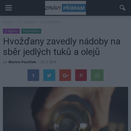
Domů
Z regionu
Rožmitálsko
Z regionu
Rožmitálsko
Hvožďany zavedly nádoby na
sběr jedlých tuků a olejů
od
Martin Poulíček
-
23. 3. 2019