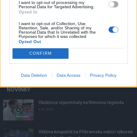
I want to opt-out of processing my
Personal Data for Targeted Advertising.
Opted In
I want to opt-out of Collection, Use,
Retention, Sale, and/or Sharing of my
Personal Data that Is Unrelated with the
Purposes for which it was collected.
Opted Out
CONFIRM
Data Deletion
Data Access
Privacy Policy
NOVINKY
Obděnice vzpomínaly na filmovou legendu
6. 8. 2026
Většina koupališť na Příbramsku nabízí výborné