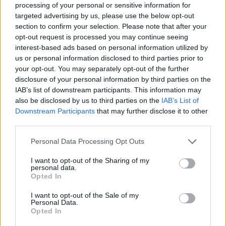
processing of your personal or sensitive information for
VÍCE OD AUTORA
targeted advertising by us, please use the below opt-out
section to confirm your selection. Please note that after your
Rožmitálští hasiči sbírají ocenění
opt-out request is processed you may continue seeing
interest-based ads based on personal information utilized by
i reprezentují město doma i v zahraničí
us or personal information disclosed to third parties prior to
Rožmitálsko
your opt-out. You may separately opt-out of the further
disclosure of your personal information by third parties on the
Rožmitálský zámek představí obrazy
IAB’s list of downstream participants. This information may
Ivana Bukovského. Vernisáž doplní
also be disclosed by us to third parties on the
IAB’s List of
koncert i fotografická výstava
Kultura
Downstream Participants
that may further disclose it to other
third parties.
Rožmitál opravuje chodníky i silnice, nové
Personal Data Processing Opt Outs
značení přibude u školy a v centru města
Rožmitálsko
I want to opt-out of the Sharing of my
personal data.
Opted In
I want to opt-out of the Sale of my
Personal Data.
Opted In