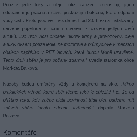
Použité jedlé tuky a oleje, totiž zařízení znečišťují, jejich
odstranění je pracné a navíc poškozují i bakterie, které odpadní
vody čistí. Proto jsou ve Hvožďanech od 20. března instalovány
červené popelnice s horním otvorem k uložení jedlých olejů
a tuků.
„Do nich vloží občané, nikoliv firmy a provozovny, oleje
a tuky, ovšem pouze jedlé, ne motorové a průmyslové v menších
obalech například v PET lahvích, které budou řádně uzavřené.
Tento druh sběru je pro občany zdarma,“
uvedla starostka obce
Markéta Balková.
Nádoby budou umístěny vždy u kontejnerů na sklo.
„Mimo
praktických výhod, které sběr těchto tuků je důležité i to, že od
příštího roku, kdy začne platit povinnost třídit olej, budeme mít
způsob sběru tohoto odpadu vyřešený,“
doplnila Markéta
Balková.
Komentáře