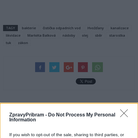
TAGY
bakterie
čistička odpadních vod
Hvožďany
kanalizace
likvidace
Markéta Balková
nádoby
olej
sběr
starostka
tuk
zákon
Předchozí článek
Následující článek
Zloděj nepohrdl ani chlebníkem
Alka hledá nového ředitele
ZpravyPribram -
Do Not Process My Personal
Information
If you wish to opt-out of the sale, sharing to third parties, or
SOUVISEJÍCÍ ČLÁNKY