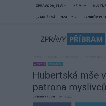
ZPRAVODAJSTVÍ
KRIMI
KULTU
„ZARUČENÁ SENZACE“
CYNIKŮV PO
Zprávy
Příbram
Domů
Z regionu
Sedlčansko
Hubertská mše v P
Z regionu
Sedlčansko
Hubertská mše v 
patrona myslivc
od
Radek Ctibor
-
20. 10. 2024