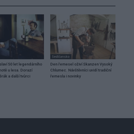
Sedlčansko
laví 50 let legendárního
Den řemesel oživí Skanzen Vysoký
motě u lesa. Dorazí
Chlumec. Návštěvníci uvidí tradiční
rák a další tvůrci
řemesla i novinky