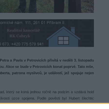
a a Pavla v Petrovicích přivítá v neděli 3. listopadu
ou. Akce se bude v Petrovicích konat poprvé. Tato mše,
erta, patrona myslivců, je událostí, jež spojuje nejen
řad, který se koná jednou ročně na podzim a vzdává hold
ivostí úzce spojena. Podle pověsti byl Hubert šlechtic
ystickém setkání s jelenem, jemuž mezi parohy zářil kříž.