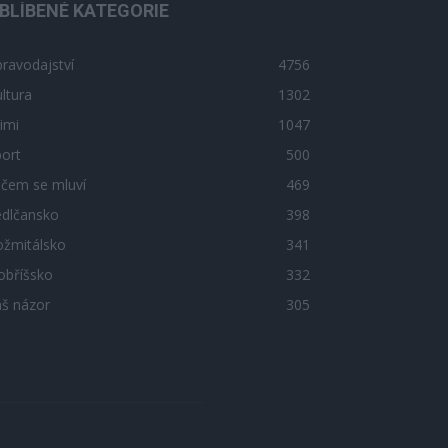
BLÍBENÉ KATEGORIE
ravodajství
4756
ltura
1302
imi
1047
ort
500
 čem se mluví
469
edlčansko
398
ožmitálsko
341
obříšsko
332
áš názor
305