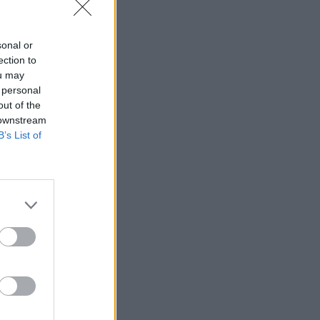
sonal or
ection to
ou may
 personal
out of the
 downstream
B’s List of