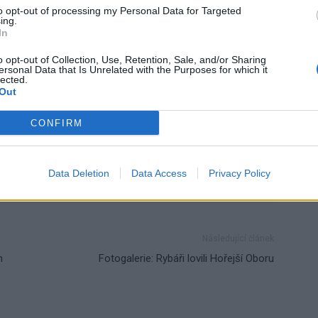
to opt-out of processing my Personal Data for Targeted
ing.
In
o opt-out of Collection, Use, Retention, Sale, and/or Sharing
ersonal Data that Is Unrelated with the Purposes for which it
lected.
Out
CONFIRM
Data Deletion
Data Access
Privacy Policy
Následující článek
h
Fotogalerie: Rybáři lovili Hořejší Oboru