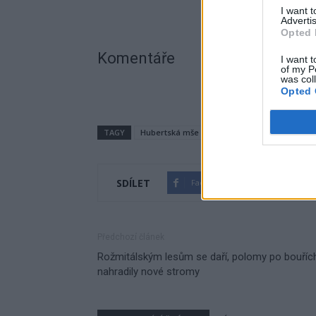
I want 
Advertis
Opted 
Komentáře
I want t
of my P
was col
Opted 
TAGY
Hubertská mše
Petrovice u Sedlčan
SDÍLET
Facebook
Twitter
Předchozí článek
Rožmitálským lesům se daří, polomy po bouříc
nahradily nové stromy