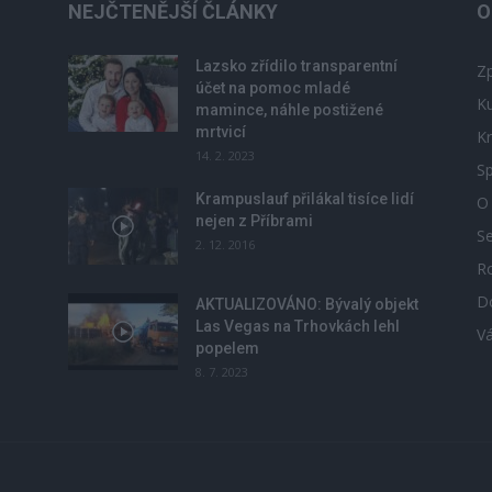
NEJČTENĚJŠÍ ČLÁNKY
O
Lazsko zřídilo transparentní
Zp
účet na pomoc mladé
Ku
mamince, náhle postižené
mrtvicí
Kr
14. 2. 2023
Sp
Krampuslauf přilákal tisíce lidí
O
nejen z Příbrami
S
2. 12. 2016
R
D
u
AKTUALIZOVÁNO: Bývalý objekt
Las Vegas na Trhovkách lehl
V
popelem
8. 7. 2023