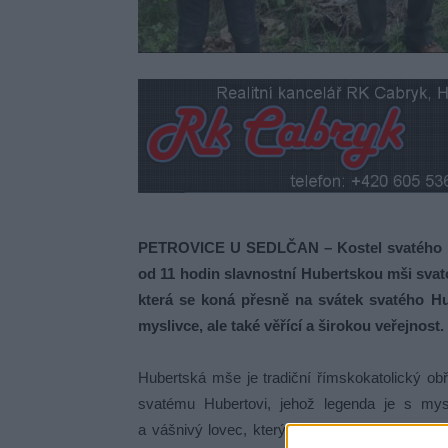
PETROVICE U SEDLČAN – Kostel svatého Petr
od 11 hodin slavnostní Hubertskou mši svat
která se koná přesně na svátek svatého Hub
myslivce, ale také věřící a širokou veřejnost.
Hubertská mše je tradiční římskokatolický ob
svatému Hubertovi, jehož legenda je s mysl
a vášnivý lovec, který se obrátil k Bohu po m