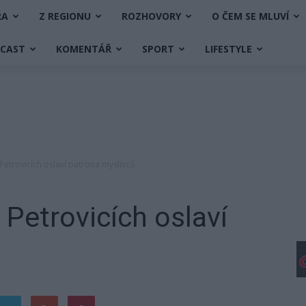
RA
Z REGIONU
ROZHOVORY
O ČEM SE MLUVÍ
DCAST
KOMENTÁŘ
SPORT
LIFESTYLE
etrovicích oslaví patrona myslivců
Petrovicích oslaví
ů