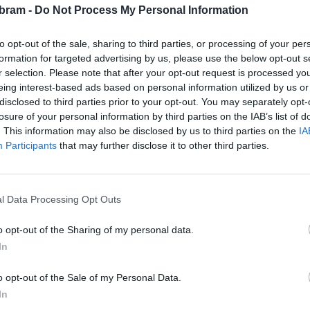
nězem a zanechal svého dosavadního hýřivého života.
bram -
Do Not Process My Personal Information
, kterou složili Petr Vacek a Josef Selement v roce 1991.
to opt-out of the sale, sharing to third parties, or processing of your per
formation for targeted advertising by us, please use the below opt-out s
vod Pražského trubačského sboru pod vedením Kristýny
r selection. Please note that after your opt-out request is processed y
ují nejen hudbu během mše, ale i tradiční troubení před
eing interest-based ads based on personal information utilized by us or
ytrubování bude trvat přibližně 45 minut, poté bude prostor
disclosed to third parties prior to your opt-out. You may separately opt-
vníci čas na rozjímání před začátkem mše.
losure of your personal information by third parties on the IAB’s list of
. This information may also be disclosed by us to third parties on the
IA
Participants
that may further disclose it to other third parties.
stelem a trubači návštěvníkům přiblíží myslivecké zvyky
l Data Processing Opt Outs
bez přičinění místních pořadatelů, mezi něž patří Petr
ý dík za jejich obětavou práci.
o opt-out of the Sharing of my personal data.
In
nou příležitost spojit se s tradicemi české a evropské
uje nejen svatého Huberta, ale i hodnoty, které myslivci po
o opt-out of the Sale of my Personal Data.
In