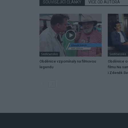
SOUVISEJÍCÍ ČLÁNKY
VÍCE OD AUTORA
Sedlčansko
Sedlčansko
Obděnice vzpomínaly na filmovou
Obděnice os
legendu
filmu Na sa
i Zdeněk Svě