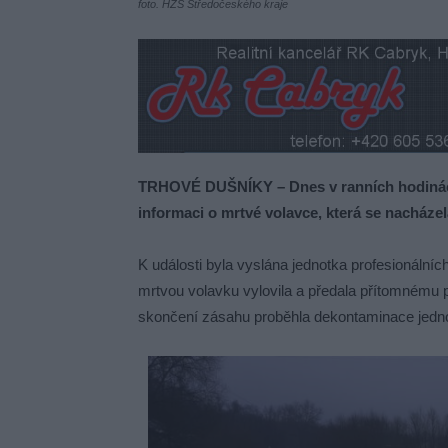
foto. HZS Středočeského kraje
TRHOVÉ DUŠNÍKY – Dnes v ranních hodinách 
informaci o mrtvé volavce, která se nacházela
K události byla vyslána jednotka profesionální
mrtvou volavku vylovila a předala přítomnému p
skončení zásahu proběhla dekontaminace jedno