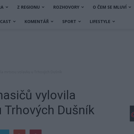
RA
Z REGIONU
ROZHOVORY
O ČEM SE MLUVÍ
DCAST
KOMENTÁŘ
SPORT
LIFESTYLE
vila mrtvou volavku u Trhových Dušník
asičů vylovila
u Trhových Dušník