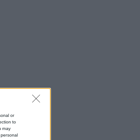
sonal or
ection to
ou may
 personal