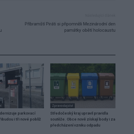
Následující článek
Příbramští Piráti si připomněli Mezinárodní den
u
památky obětí holocaustu
í
Zpravodajství
dernizuje parkovací
Středočeský kraj upravil pravidla
ibudou i tři nové poblíž
soutěže. Obce nově získají body i za
předcházení vzniku odpadu