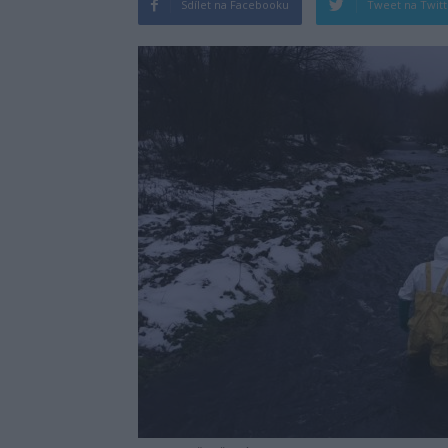
Sdílet na Facebooku
Tweet na Twit