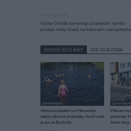
Předchozí článek
Václav Dvořák komentuje projednání záměru
prodeje chaty Granit na lednovém zastupitelstv
SOUVISEJÍCÍ ČLÁNKY
VÍCE OD AUTORA
Zpravodajství
Zpravodajstv
Většina koupališť na Příbramsku
Příbram mo
nabízí výborné podmínky. Horší voda
automaty. Př
je jen na Živohošti
Svaté Hory