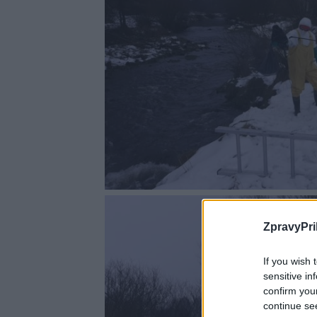
ZpravyPri
If you wish 
sensitive in
confirm you
continue se