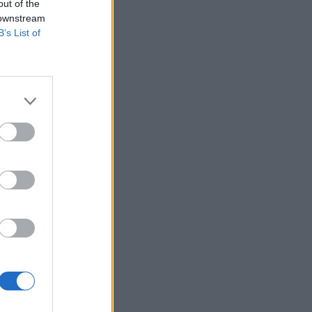
out of the
 downstream
B’s List of