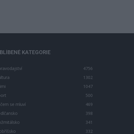
BLÍBENÉ KATEGORIE
ravodajství
4756
ltura
1302
imi
1047
ort
500
 čem se mluví
469
edlčansko
398
ožmitálsko
341
obříšsko
332