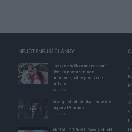
NEJČTENĚJŠÍ ČLÁNKY
O
Lazsko zřídilo transparentní
Zp
účet na pomoc mladé
Ku
mamince, náhle postižené
mrtvicí
Kr
14. 2. 2023
Sp
Krampuslauf přilákal tisíce lidí
O
nejen z Příbrami
S
2. 12. 2016
R
D
u
AKTUALIZOVÁNO: Bývalý objekt