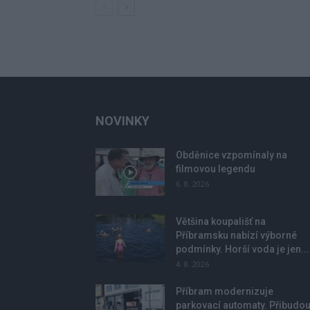
NOVINKY
Obděnice vzpomínaly na
filmovou legendu
6. 8. 2026
Většina koupališť na
Příbramsku nabízí výborné
podmínky. Horší voda je jen...
4. 8. 2026
Příbram modernizuje
parkovací automaty. Přibudo