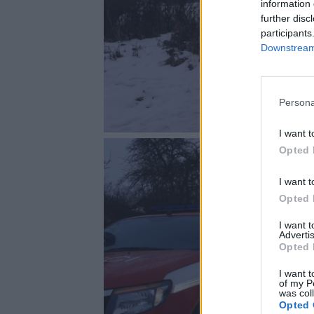
information 
further disc
participants
Downstream 
Persona
I want t
Opted 
I want t
Opted 
I want 
Advertis
Opted 
I want t
of my P
was col
Opted 