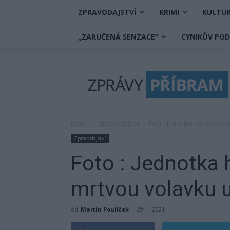
ZPRAVODAJSTVÍ
KRIMI
KULTU
„ZARUČENÁ SENZACE“
CYNIKŮV PO
Zprávy
Příbram
Domů
Zpravodajství
Foto : Jednotka hasičů vylo
Zpravodajství
Foto : Jednotka h
mrtvou volavku 
od
Martin Poulíček
-
29. 1. 2021