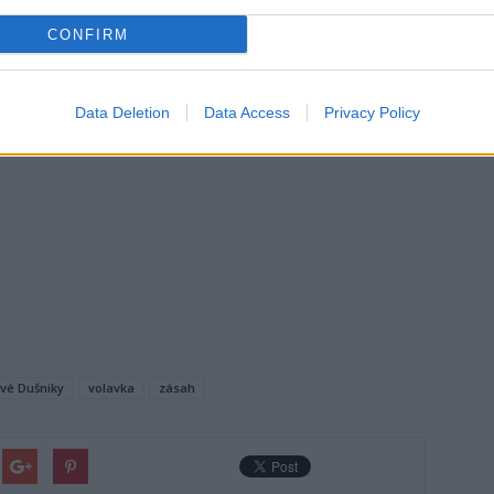
CONFIRM
Data Deletion
Data Access
Privacy Policy
vé Dušniky
volavka
zásah