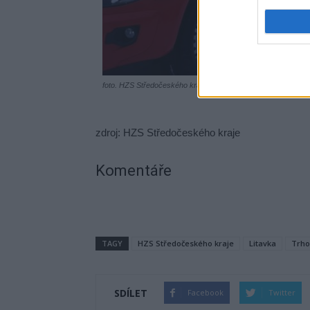
foto. HZS Středočeského kraje
zdroj: HZS Středočeského kraje
Komentáře
TAGY
HZS Středočeského kraje
Litavka
Trho
SDÍLET
Facebook
Twitter