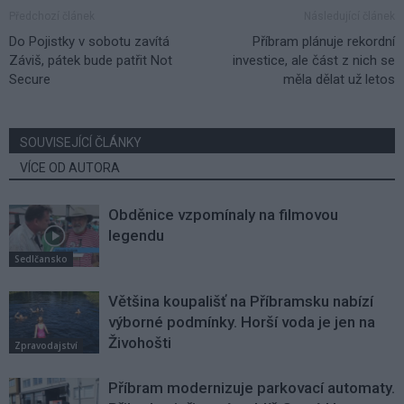
Předchozí článek
Následující článek
Do Pojistky v sobotu zavítá
Příbram plánuje rekordní
Záviš, pátek bude patřit Not
investice, ale část z nich se
Secure
měla dělat už letos
SOUVISEJÍCÍ ČLÁNKY
VÍCE OD AUTORA
Obděnice vzpomínaly na filmovou
legendu
Sedlčansko
Většina koupališť na Příbramsku nabízí
výborné podmínky. Horší voda je jen na
Živohošti
Zpravodajství
Příbram modernizuje parkovací automaty.