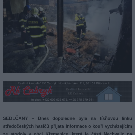
SEDLČANY – Dnes dopoledne byla na tísňovou linku
středočeských hasičů přijata informace o kouři vycházejícím
ze stodoly v obci Křemenice, která je částí Nechvalic na