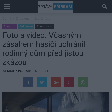
Domů
Z regionu
Sedlčansko
Z regionu
Sedlčansko
Zpravodajství
Foto a video: Včasným
zásahem hasiči uchránili
rodinný dům před jistou
zkázou
od
Martin Poulíček
-
12. 12. 2019