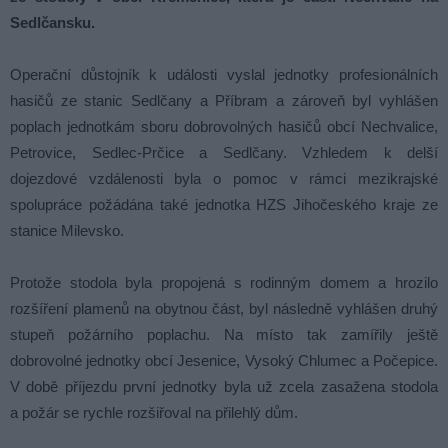
Sedlčansku.
Operační důstojník k události vyslal jednotky profesionálních
hasičů ze stanic Sedlčany a Příbram a zároveň byl vyhlášen
poplach jednotkám sboru dobrovolných hasičů obcí Nechvalice,
Petrovice, Sedlec-Prčice a Sedlčany. Vzhledem k delší
dojezdové vzdálenosti byla o pomoc v rámci mezikrajské
spolupráce požádána také jednotka HZS Jihočeského kraje ze
stanice Milevsko.
Protože stodola byla propojená s rodinným domem a hrozilo
rozšíření plamenů na obytnou část, byl následně vyhlášen druhý
stupeň požárního poplachu. Na místo tak zamířily ještě
dobrovolné jednotky obcí Jesenice, Vysoký Chlumec a Počepice.
V době příjezdu první jednotky byla už zcela zasažena stodola
a požár se rychle rozšiřoval na přilehlý dům.