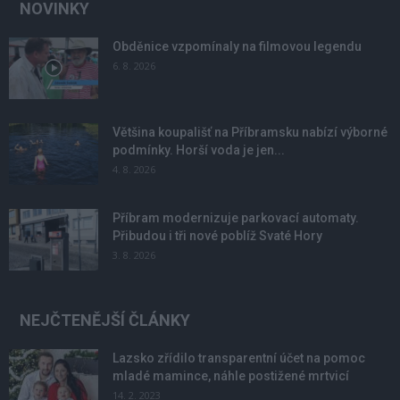
NOVINKY
Obděnice vzpomínaly na filmovou legendu
6. 8. 2026
Většina koupališť na Příbramsku nabízí výborné
podmínky. Horší voda je jen...
4. 8. 2026
Příbram modernizuje parkovací automaty.
Přibudou i tři nové poblíž Svaté Hory
3. 8. 2026
NEJČTENĚJŠÍ ČLÁNKY
Lazsko zřídilo transparentní účet na pomoc
mladé mamince, náhle postižené mrtvicí
14. 2. 2023