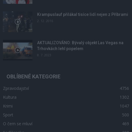
Krampuslauf přilákal tisíce lidí nejen z Příbrami
2. 12. 2016
AKTUALIZOVÁNO: Bývalý objekt Las Vegas na
Trhovkách lehl popelem
8. 7. 2023
OBLÍBENÉ KATEGORIE
Zpravodajství
4756
Kultura
1302
Krimi
1047
Sport
500
O čem se mluví
469