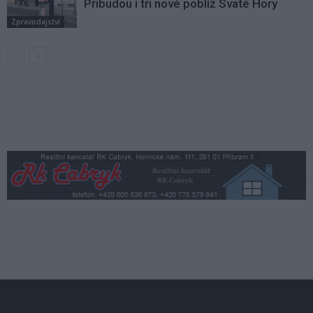
Přibudou i tři nové poblíž Svaté Hory
Zpravodajství