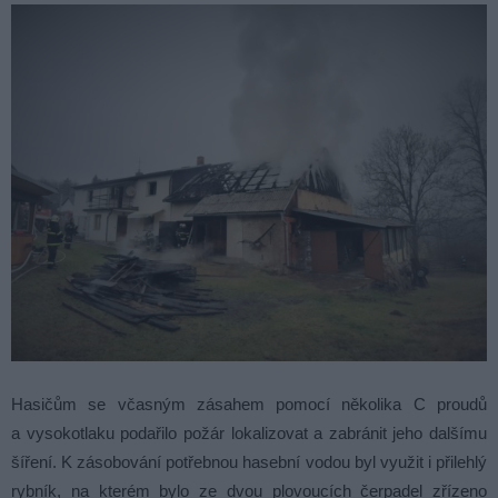
Hasičům se včasným zásahem pomocí několika C proudů
a vysokotlaku podařilo požár lokalizovat a zabránit jeho dalšímu
šíření. K zásobování potřebnou hasební vodou byl využit i přilehlý
rybník, na kterém bylo ze dvou plovoucích čerpadel zřízeno