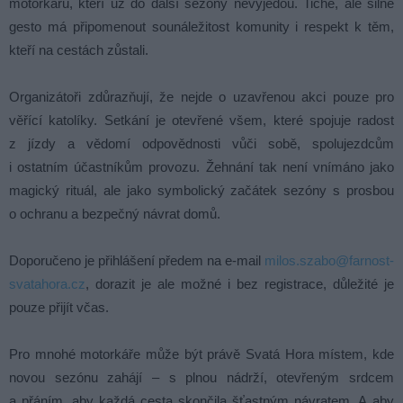
motorkářů, kteří už do další sezóny nevyjedou. Tiché, ale silné
gesto má připomenout sounáležitost komunity i respekt k těm,
kteří na cestách zůstali.
Organizátoři zdůrazňují, že nejde o uzavřenou akci pouze pro
věřící katolíky. Setkání je otevřené všem, které spojuje radost
z jízdy a vědomí odpovědnosti vůči sobě, spolujezdcům
i ostatním účastníkům provozu. Žehnání tak není vnímáno jako
magický rituál, ale jako symbolický začátek sezóny s prosbou
o ochranu a bezpečný návrat domů.
Doporučeno je přihlášení předem na e-mail
milos.szabo@farnost-
svatahora.cz
, dorazit je ale možné i bez registrace, důležité je
pouze přijít včas.
Pro mnohé motorkáře může být právě Svatá Hora místem, kde
novou sezónu zahájí – s plnou nádrží, otevřeným srdcem
a přáním, aby každá cesta skončila šťastným návratem. A aby