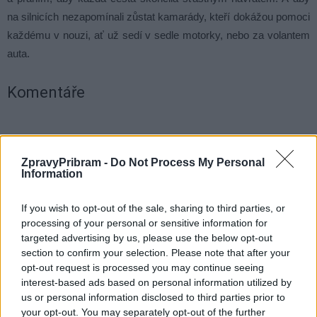
na silnicích nezapomínali zůstat kamarády, kteří dokážou pomoci
každému v nouzi, ať už sedí v sedle motorky, nebo za volantem
auta.
Komentáře
ZpravyPribram -
Do Not Process My Personal
TAGY
farář
Miloš Szabo
motorkář
motorky
Příbram
Information
Svatá Hora
žehnání
If you wish to opt-out of the sale, sharing to third parties, or
processing of your personal or sensitive information for
targeted advertising by us, please use the below opt-out
section to confirm your selection. Please note that after your
opt-out request is processed you may continue seeing
interest-based ads based on personal information utilized by
us or personal information disclosed to third parties prior to
your opt-out. You may separately opt-out of the further