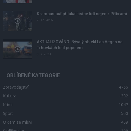
Krampuslauf přilákal tisíce lidí nejen z Příbrami
2. 12. 2016
AKTUALIZOVÁNO: Bývalý objekt Las Vegas na
Trhovkách lehl popelem
8. 7. 2023
OBLÍBENÉ KATEGORIE
Zpravodajství
4756
Kultura
1302
Krimi
1047
Sport
500
O čem se mluví
469
Sedlčansko
398