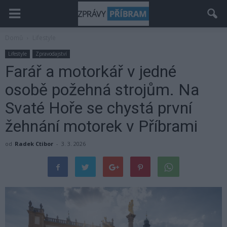
Domů
Lifestyle
Lifestyle
Zpravodajství
Farář a motorkář v jedné
osobě požehná strojům. Na
Svaté Hoře se chystá první
žehnání motorek v Příbrami
od
Radek Ctibor
-
3. 3. 2026