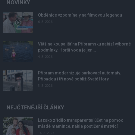
NOVINKY
Obděnice vzpomínaly na filmovou legendu
6. 8. 2026
Většina koupališť na Příbramsku nabízí výborné
podmínky. Horší voda je jen...
4. 8. 2026
Příbram modernizuje parkovací automaty.
Přibudou i tři nové poblíž Svaté Hory
3. 8. 2026
NEJČTENĚJŠÍ ČLÁNKY
Lazsko zřídilo transparentní účet na pomoc
mladé mamince, náhle postižené mrtvicí
14. 2. 2023