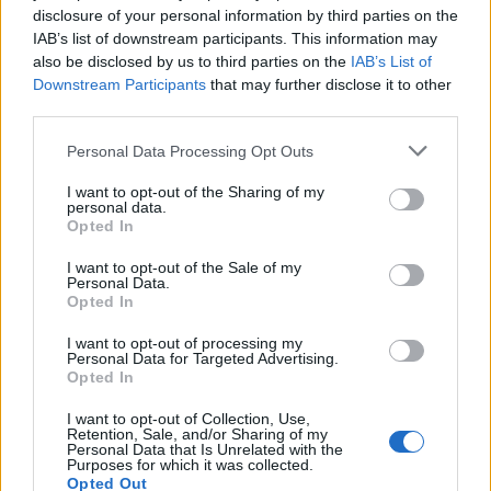
disclosure of your personal information by third parties on the
Předchozí článek
Následující článek
IAB’s list of downstream participants. This information may
Archiv v Příbrami zve na
Experimentální rap i temná
also be disclosed by us to third parties on the
IAB’s List of
představení knihy Rokycansko:
poezie. V pátek zahrají
Downstream Participants
that may further disclose it to other
68krát nej
v Příbrami P/\ST a Arleta
third parties.
Personal Data Processing Opt Outs
SOUVISEJÍCÍ ČLÁNKY
I want to opt-out of the Sharing of my
VÍCE OD AUTORA
personal data.
Opted In
Většina koupališť na Příbramsku nabízí
I want to opt-out of the Sale of my
výborné podmínky. Horší voda je jen na
Personal Data.
Opted In
Živohošti
Zpravodajství
I want to opt-out of processing my
Personal Data for Targeted Advertising.
Příbram modernizuje parkovací automaty.
Opted In
Přibudou i tři nové poblíž Svaté Hory
I want to opt-out of Collection, Use,
Zpravodajství
Retention, Sale, and/or Sharing of my
Personal Data that Is Unrelated with the
Purposes for which it was collected.
Kam na výlet se psem? Střední Čechy
Opted Out