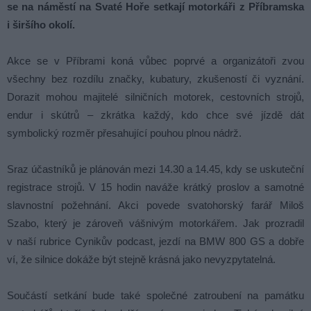
se na náměstí na Svaté Hoře setkají motorkáři z Příbramska
i širšího okolí.
Akce se v Příbrami koná vůbec poprvé a organizátoři zvou
všechny bez rozdílu značky, kubatury, zkušeností či vyznání.
Dorazit mohou majitelé silničních motorek, cestovních strojů,
endur i skútrů – zkrátka každý, kdo chce své jízdě dát
symbolický rozměr přesahující pouhou plnou nádrž.
Sraz účastníků je plánován mezi 14.30 a 14.45, kdy se uskuteční
registrace strojů. V 15 hodin naváže krátký proslov a samotné
slavnostní požehnání. Akci povede svatohorský farář Miloš
Szabo, který je zároveň vášnivým motorkářem. Jak prozradil
v naší rubrice Cynikův podcast, jezdí na BMW 800 GS a dobře
ví, že silnice dokáže být stejně krásná jako nevyzpytatelná.
Součástí setkání bude také společné zatroubení na památku