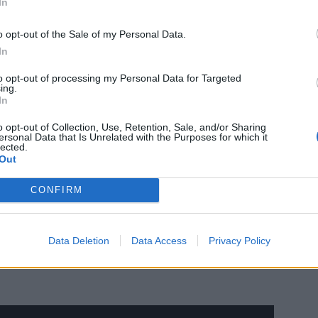
In
o opt-out of the Sale of my Personal Data.
In
to opt-out of processing my Personal Data for Targeted
ing.
In
o opt-out of Collection, Use, Retention, Sale, and/or Sharing
ersonal Data that Is Unrelated with the Purposes for which it
lected.
a Berndorff, která se na české scéně pohybuje od roku 2020.
Out
“, v níž se dotýká témat toxické maskulinity, sexismu
notickému a často šeptavému projevu si rychle získala
CONFIRM
 nominacích na hudební ceny Apollo.
předprodeji za 200 korun, na místě vyjdou na 250 korun.
Data Deletion
Data Access
Privacy Policy
bram, vstupenky je možné zakoupit také online v síti