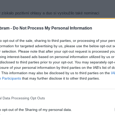
u
získalo pozitivní ohlasy a duo si vysloužilo také nominaci
mě koncertování se věnují i scénické hudbě – za hudbu
20 Cenu divadelní kritiky. Spolupracovali také s Národním
bram -
Do Not Process My Personal Information
enaci
Smutek sluší Elektře
.
to opt-out of the sale, sharing to third parties, or processing of your per
formation for targeted advertising by us, please use the below opt-out s
r selection. Please note that after your opt-out request is processed y
eing interest-based ads based on personal information utilized by us or
disclosed to third parties prior to your opt-out. You may separately opt-
losure of your personal information by third parties on the IAB’s list of
. This information may also be disclosed by us to third parties on the
IA
Participants
that may further disclose it to other third parties.
l Data Processing Opt Outs
o opt-out of the Sharing of my personal data.