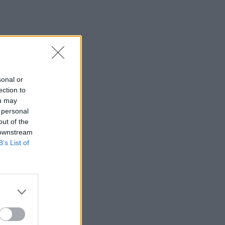
sonal or
ection to
ou may
 personal
out of the
 downstream
B’s List of