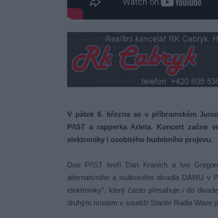
V pátek 6. března se v příbramském Junio
P/\ST a rapperka Arleta. Koncert začne v
elektroniky i osobitého hudebního projevu.
Duo P/\ST tvoří Dan Kranich a Ivo Gregore
alternativního a loutkového divadla DAMU v P
elektroniky“, který často přesahuje i do diva
druhým místem v soutěži Startér Radia Wave p