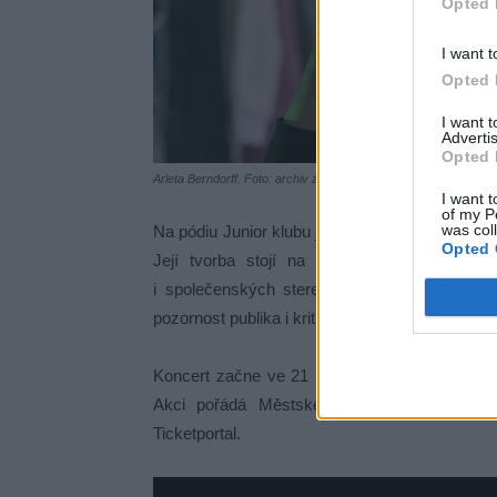
Opted 
I want t
Opted 
I want 
Advertis
Opted 
Arleta Berndorff. Foto: archiv zpěvačky/MKC
I want t
of my P
was col
Na pódiu Junior klubu je doplní rapperka Arlet
Opted 
Její tvorba stojí na osobité „femme poezii
i společenských stereotypů. Díky svému hyp
pozornost publika i kritiky a objevila se také v
Koncert začne ve 21 hodin. Vstupenky jsou v 
Akci pořádá Městské kulturní centrum Pří
Ticketportal.