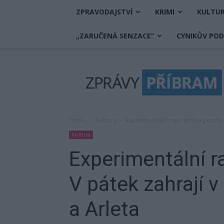
ZPRAVODAJSTVÍ
KRIMI
KULTU
„ZARUČENÁ SENZACE“
CYNIKŮV PO
Zprávy
Příbram
Domů
Kultura
Experimentální rap i temná poezie. 
Kultura
Experimentální r
V pátek zahrají v
a Arleta