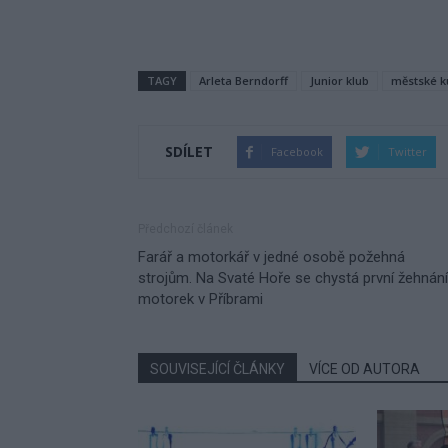
TAGY
Arleta Berndorff
Junior klub
městské k
SDÍLET
Facebook
Twitter
Předchozí článek
Farář a motorkář v jedné osobě požehná
strojům. Na Svaté Hoře se chystá první žehnání
motorek v Příbrami
SOUVISEJÍCÍ ČLÁNKY
VÍCE OD AUTORA