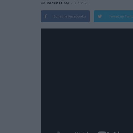
od
Radek Ctibor
-
3. 3. 2026
Sdílet na Facebooku
Tweet na Twit