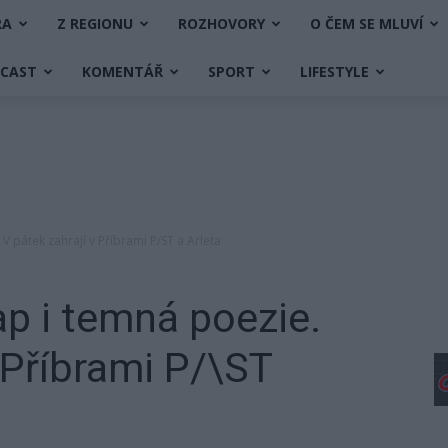
RA
Z REGIONU
ROZHOVORY
O ČEM SE MLUVÍ
DCAST
KOMENTÁŘ
SPORT
LIFESTYLE
V pátek zahrají v Příbrami P/ST a Arleta
ap i temná poezie.
 Příbrami P/\ST