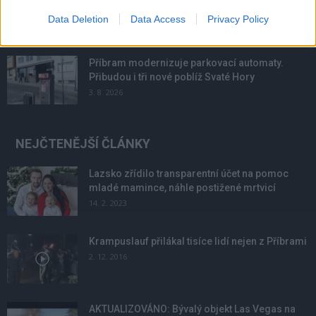
podmínky. Horší voda je jen...
Data Deletion
Data Access
Privacy Policy
4. 8. 2026
Příbram modernizuje parkovací automaty.
Přibudou i tři nové poblíž Svaté Hory
3. 8. 2026
NEJČTENĚJŠÍ ČLÁNKY
Lazsko zřídilo transparentní účet na pomoc
mladé mamince, náhle postižené mrtvicí
14. 2. 2023
Krampuslauf přilákal tisíce lidí nejen z Příbrami
2. 12. 2016
AKTUALIZOVÁNO: Bývalý objekt Las Vegas na