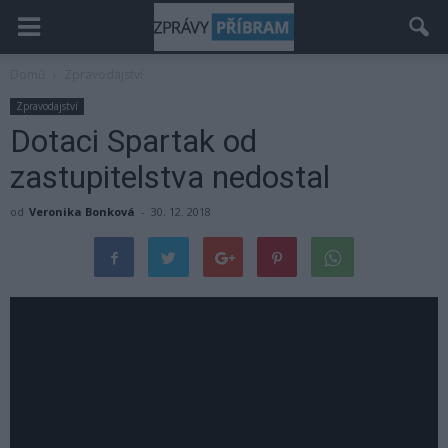
Domů
Zpravodajství
Zpravodajství
Dotaci Spartak od
zastupitelstva nedostal
od
Veronika Bonková
-
30. 12. 2018