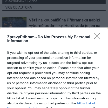
SOUVISEJÍCÍ ČLÁNKY
VÍCE OD AUTORA
Většina koupališť na Příbramsku nabízí
výborné podmínky. Horší voda je jen na
Živohošti
Zpravodajství
ZpravyPribram -
Do Not Process My Personal
Information
Příbram modernizuje parkovací automaty.
Přibudou i tři nové poblíž Svaté Hory
If you wish to opt-out of the sale, sharing to third parties, or
Zpravodajství
processing of your personal or sensitive information for
targeted advertising by us, please use the below opt-out
Středočeský kraj upravil pravidla soutěže.
section to confirm your selection. Please note that after your
Obce nově získají body i za předcházení
opt-out request is processed you may continue seeing
vzniku odpadu
interest-based ads based on personal information utilized by
Zpravodajství
us or personal information disclosed to third parties prior to
your opt-out. You may separately opt-out of the further
disclosure of your personal information by third parties on the
IAB’s list of downstream participants. This information may
also be disclosed by us to third parties on the
IAB’s List of