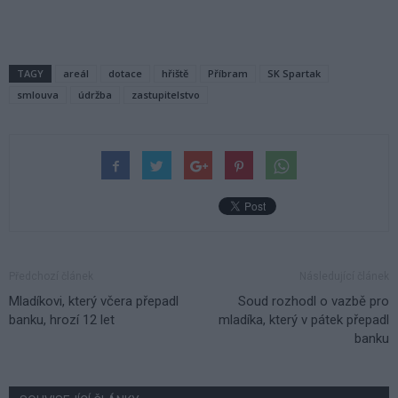
TAGY
areál
dotace
hřiště
Příbram
SK Spartak
smlouva
údržba
zastupitelstvo
Předchozí článek
Následující článek
Mladíkovi, který včera přepadl
Soud rozhodl o vazbě pro
banku, hrozí 12 let
mladíka, který v pátek přepadl
banku