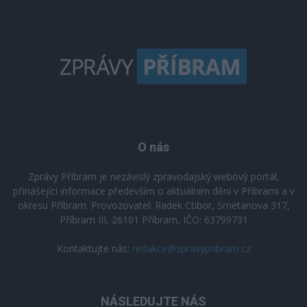
O nás
Zprávy Příbram je nezávislý zpravodajský webový portál,
přinášející informace především o aktuálním dění v Příbrami a v
okresu Příbram. Provozovatel: Radek Ctibor, Smetanova 317,
Příbram III, 26101 Příbram, IČO: 63799731
Kontaktujte nás:
redakce@zpravypribram.cz
NÁSLEDUJTE NÁS