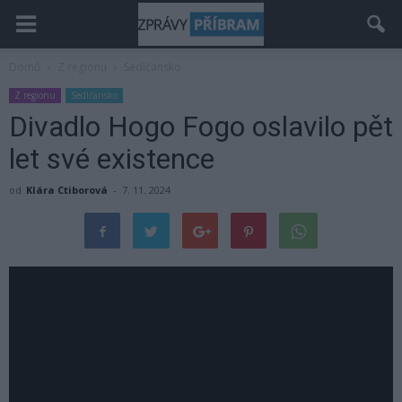
Domů
Z regionu
Sedlčansko
Z regionu
Sedlčansko
Divadlo Hogo Fogo oslavilo pět
let své existence
od
Klára Ctiborová
-
7. 11. 2024