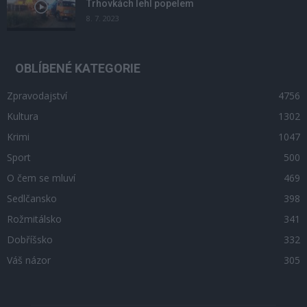
Trhovkách lehl popelem
8. 7. 2023
OBLÍBENÉ KATEGORIE
Zpravodajství
4756
Kultura
1302
Krimi
1047
Sport
500
O čem se mluví
469
Sedlčansko
398
Rožmitálsko
341
Dobříšsko
332
Váš názor
305