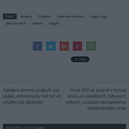
TAGY
divadlo
Drážkov
Gabriela Falcová
Hogo Fogo
Jitka Smutná
oslava
Ungelt
Předchozí článek
Následující článek
Zahájení adventu podpoří i psí
Hnutí SPD se poprvé v historii
útulek, ohňostroj by měl být víc
stává, po úspěšných zářijových
vizuální než akustický
volbách, součástí zastupitelstva
Středočeského kraje
SOUVISEJÍCÍ ČLÁNKY