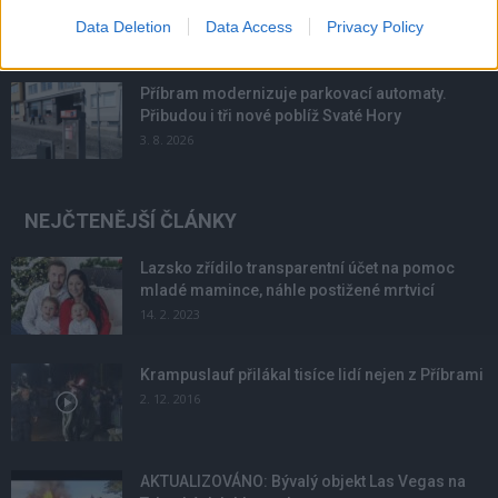
podmínky. Horší voda je jen...
Data Deletion
Data Access
Privacy Policy
4. 8. 2026
Příbram modernizuje parkovací automaty.
Přibudou i tři nové poblíž Svaté Hory
3. 8. 2026
NEJČTENĚJŠÍ ČLÁNKY
Lazsko zřídilo transparentní účet na pomoc
mladé mamince, náhle postižené mrtvicí
14. 2. 2023
Krampuslauf přilákal tisíce lidí nejen z Příbrami
2. 12. 2016
AKTUALIZOVÁNO: Bývalý objekt Las Vegas na