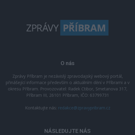
O nás
Zprávy Příbram je nezávislý zpravodajský webový portál,
přinášející informace především o aktuálním dění v Příbrami a v
okresu Příbram. Provozovatel: Radek Ctibor, Smetanova 317,
Příbram III, 26101 Příbram, IČO: 63799731
Kontaktujte nás:
redakce@zpravypribram.cz
NÁSLEDUJTE NÁS