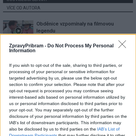
VÍCE OD AUTORA
Obděnice vzpomínaly na filmovou
legendu
Sedlčansko
ZpravyPribram -
Do Not Process My Personal
Information
Obděnice oslaví 50 let legendárního filmu
Na samotě u lesa. Dorazí i Zdeněk Svěrák
If you wish to opt-out of the sale, sharing to third parties, or
a další tvůrci
Sedlčansko
processing of your personal or sensitive information for
targeted advertising by us, please use the below opt-out
Den řemesel oživí Skanzen Vysoký
section to confirm your selection. Please note that after your
Chlumec. Návštěvníci uvidí tradiční
opt-out request is processed you may continue seeing
řemesla i novinky
Sedlčansko
interest-based ads based on personal information utilized by
us or personal information disclosed to third parties prior to
your opt-out. You may separately opt-out of the further
disclosure of your personal information by third parties on the
IAB’s list of downstream participants. This information may
also be disclosed by us to third parties on the
IAB’s List of
Downstream Participants
that may further disclose it to other